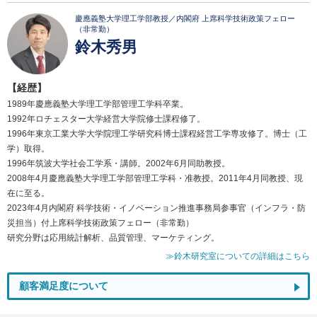
慶應義塾大学理工学部教授／内閣府 上席科学技術政策フェロー
（非常勤）
鈴木秀男
【経歴】
1989年慶應義塾大学理工学部管理工学科卒業。
1992年ロチェスター大学経営大学院修士課程修了。
1996年東京工業大学大学院理工学研究科博士課程経営工学専攻修了。博士（工
学）取得。
1996年筑波大学社会工学系・講師。2002年6月同助教授。
2008年4月慶應義塾大学理工学部管理工学科・准教授。2011年4月同教授、現
在に至る。
2023年4月内閣府 科学技術・イノベーション推進事務局参事官（インフラ・防
災担当）付上席科学技術政策フェロー（非常勤）
研究分野は応用統計解析、品質管理、マーケティング。
≫鈴木研究室についての詳細はこちら
顧客満足度について