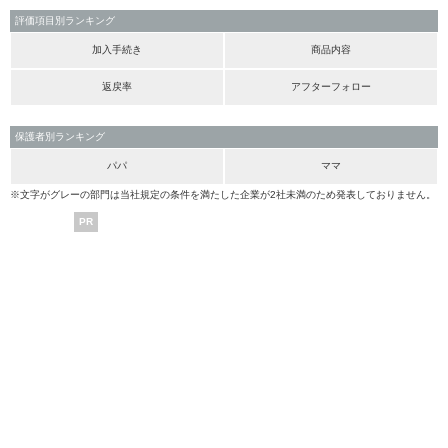
評価項目別ランキング
加入手続き
商品内容
返戻率
アフターフォロー
保護者別ランキング
パパ
ママ
※文字がグレーの部門は当社規定の条件を満たした企業が2社未満のため発表しておりません。
PR