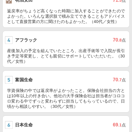
71
.5
点
返戻率がちょうど高くなった時期に加入することができたので
よかった。いろんな選択肢で積み立てできることもアドバイス
として直接営業の方に聞けたのもよかった。（40代／女性）
アフラック
70
.8
点
産後加入の予定を組んでいたところ、出産手術等で入院が長引
き予定等変更し、とても親切にサポートしていただいた。（30
代／女性）
富国生命
70
.7
点
学資保険の中では返戻率がよかったこと。保険会社担当の方と
は10年以上の付き合い。他社の大手保険会社は担当者がコロコ
ロ変わる中でずっと変わらずに担当してもらっているので、日
頃から相談しやすい。（30代／女性）
日本生命
69
.1
点