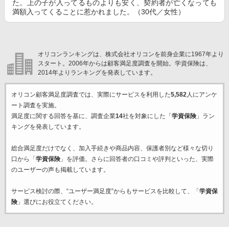
た。上の子が入ってるものよりも安く、契約者が亡くなっても
満額入ってくることに惹かれました。（30代／女性）
オリコンランキングは、株式会社オリコンを前身企業に1967年より
スタート。2006年からは顧客満足度調査を開始。学資保険は、
2014年よりランキングを発表しています。
オリコン顧客満足度調査では、実際にサービスを利用した
5,582
人にアンケ
ート調査を実施。
満足度に関する回答を基に、調査企業
14
社を対象にした「
学資保険
」ラン
キングを発表しています。
総合満足度だけでなく、加入手続きや商品内容、保護者別など様々な切り
口から「
学資保険
」を評価。さらに回答者の口コミや評判といった、実際
のユーザーの声も掲載しています。
サービス検討の際、“ユーザー満足度”からもサービスを比較して、「
学資保
険
」選びにお役立てください。