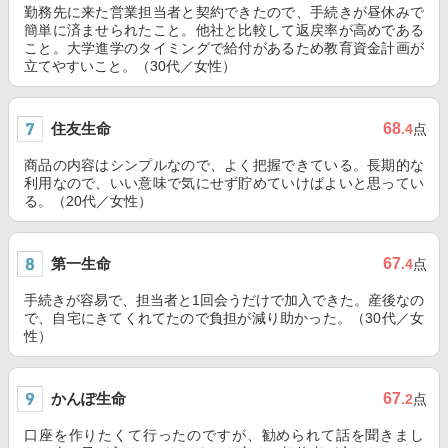
勤務先に来た営業担当者と契約できたので、手続きが昼休みで
簡単に済ませられたこと。他社と比較して返戻率が高めである
こと。大学進学のタイミングで給付があるため教育資金計画が
立てやすいこと。（30代／女性）
住友生命
68
.4
点
商品の内容はシンプルなので、よく把握できている。長期的な
利用なので、いい意味で気にせず貯めていけばよいと思ってい
る。（20代／女性）
第一生命
67
.4
点
手続きが容易で、担当者と1回会うだけで加入できた。産後なの
で、自宅にきてくれてたので負担が減り助かった。（30代／女
性）
かんぽ生命
67
.2
点
口座を作りたくて行ったのですが、勧められて話を聞きまし