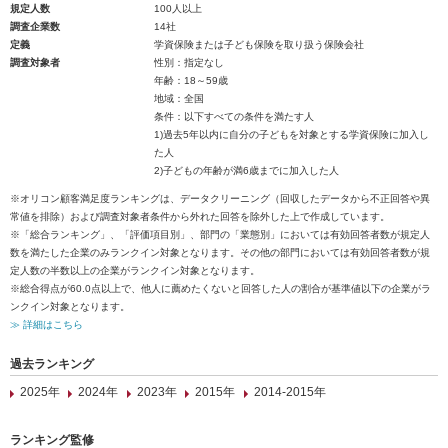
規定人数
100人以上
調査企業数
14社
定義
学資保険または子ども保険を取り扱う保険会社
調査対象者
性別：指定なし
年齢：18～59歳
地域：全国
条件：以下すべての条件を満たす人
1)過去5年以内に自分の子どもを対象とする学資保険に加入し
た人
2)子どもの年齢が満6歳までに加入した人
※オリコン顧客満足度ランキングは、データクリーニング（回収したデータから不正回答や異
常値を排除）および調査対象者条件から外れた回答を除外した上で作成しています。
※「総合ランキング」、「評価項目別」、部門の「業態別」においては有効回答者数が規定人
数を満たした企業のみランクイン対象となります。その他の部門においては有効回答者数が規
定人数の半数以上の企業がランクイン対象となります。
※総合得点が60.0点以上で、他人に薦めたくないと回答した人の割合が基準値以下の企業がラ
ンクイン対象となります。
≫ 詳細はこちら
過去ランキング
2025年
2024年
2023年
2015年
2014-2015年
ランキング監修