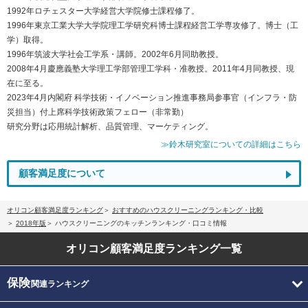
1992年ロチェスター大学経営大学院修士課程修了。
1996年東京工業大学大学院理工学研究科博士課程経営工学専攻修了。博士（工
学）取得。
1996年筑波大学社会工学系・講師。2002年6月同助教授。
2008年4月慶應義塾大学理工学部管理工学科・准教授。2011年4月同教授、現
在に至る。
2023年4月内閣府 科学技術・イノベーション推進事務局参事官（インフラ・防
災担当）付上席科学技術政策フェロー（非常勤）
研究分野は応用統計解析、品質管理、マーケティング。
≫鈴木研究室についての詳細はこちら
顧客満足度について
オリコン顧客満足度ランキング
おすすめのハウスクリーニングランキング・比較
2018年版
ハウスクリーニングのキッチンランキング・口コミ情報
オリコン顧客満足度
ランキング一覧
保険
関連ランキング