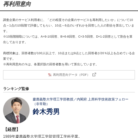
再利用意向
調査企業のサービス利用者に、「どの程度その企業のサービスを再利用したいか」について10
点～1点の10段階で評価してもらい、10点～6点のいずれかを回答した人の割合を算出していま
す。
※10段階聴取については、A=9-10回答、B=6-8回答、C=3-5回答、D=1-2回答として割合を算
出しております。
商標対象は、回答者数が100人以上で、10点または9点とした回答者が20％以上を占めている企
業です。
※再利用意向の％は、各選択肢の回答者数を用いて算出しています。
再利用意向データ（PDF）
ランキング監修
慶應義塾大学理工学部教授／内閣府 上席科学技術政策フェロー
（非常勤）
鈴木秀男
【経歴】
1989年慶應義塾大学理工学部管理工学科卒業。