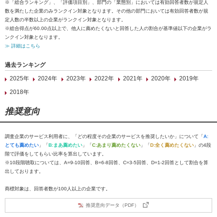
※「総合ランキング」、「評価項目別」、部門の「業態別」においては有効回答者数が規定人
数を満たした企業のみランクイン対象となります。その他の部門においては有効回答者数が規
定人数の半数以上の企業がランクイン対象となります。
※総合得点が60.00点以上で、他人に薦めたくないと回答した人の割合が基準値以下の企業がラ
ンクイン対象となります。
≫ 詳細はこちら
過去ランキング
2025年
2024年
2023年
2022年
2021年
2020年
2019年
2018年
推奨意向
調査企業のサービス利用者に、「どの程度その企業のサービスを推奨したいか」について「
A:
とても薦めたい
」「
B:まあ薦めたい
」「
C:あまり薦めたくない
」「
D:全く薦めたくない
」の4段
階で評価をしてもらい比率を算出しています。
※10段階聴取については、A=9-10回答、B=6-8回答、C=3-5回答、D=1-2回答として割合を算
出しております。
商標対象は、回答者数が100人以上の企業です。
推奨意向データ（PDF）