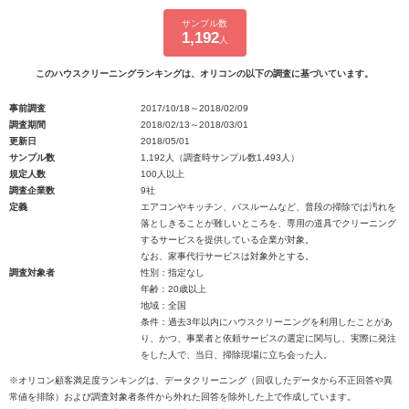
サンプル数
1,192
人
このハウスクリーニングランキングは、オリコンの以下の調査に基づいています。
事前調査
2017/10/18～2018/02/09
調査期間
2018/02/13～2018/03/01
更新日
2018/05/01
サンプル数
1,192人（調査時サンプル数1,493人）
規定人数
100人以上
調査企業数
9社
定義
エアコンやキッチン、バスルームなど、普段の掃除では汚れを
落としきることが難しいところを、専用の道具でクリーニング
するサービスを提供している企業が対象。
なお、家事代行サービスは対象外とする。
調査対象者
性別：指定なし
年齢：20歳以上
地域：全国
条件：過去3年以内にハウスクリーニングを利用したことがあ
り、かつ、事業者と依頼サービスの選定に関与し、実際に発注
をした人で、当日、掃除現場に立ち会った人。
※オリコン顧客満足度ランキングは、データクリーニング（回収したデータから不正回答や異
常値を排除）および調査対象者条件から外れた回答を除外した上で作成しています。