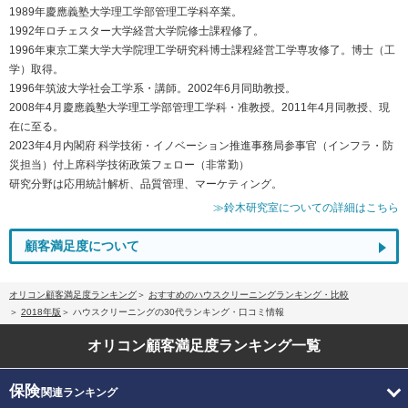
1989年慶應義塾大学理工学部管理工学科卒業。
1992年ロチェスター大学経営大学院修士課程修了。
1996年東京工業大学大学院理工学研究科博士課程経営工学専攻修了。博士（工
学）取得。
1996年筑波大学社会工学系・講師。2002年6月同助教授。
2008年4月慶應義塾大学理工学部管理工学科・准教授。2011年4月同教授、現
在に至る。
2023年4月内閣府 科学技術・イノベーション推進事務局参事官（インフラ・防
災担当）付上席科学技術政策フェロー（非常勤）
研究分野は応用統計解析、品質管理、マーケティング。
≫鈴木研究室についての詳細はこちら
顧客満足度について
オリコン顧客満足度ランキング
おすすめのハウスクリーニングランキング・比較
2018年版
ハウスクリーニングの30代ランキング・口コミ情報
オリコン顧客満足度
ランキング一覧
保険
関連ランキング