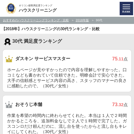
オリコン顧客満足度ランキング
ハウスクリーニング
おすすめのハウスクリーニングランキング・比較
2018年版
30代
【2018年】ハウスクリーニングの30代ランキング・比較
30代 満足度ランキング
ダスキン サービスマスター
75
.11
点
ホームページが見やすかったので内容を理解しやすかった。口
コミなども書かれていて信頼できた。明瞭会計で安心できた。
大手の信頼感とサービス内容の高さ、スタッフのマナーの良さ
に感動したので。（30代／女性）
おそうじ本舗
73
.32
点
作業を希望の時間内に終わらせてくれた。本当は１人で２時間
かかるところを、追加料金なしで２人で１時間で完了した。ガ
スコンロだけ頼んだのに、流し台を使ったからと流し台もキレ
イにしてくれた。（30代／女性）