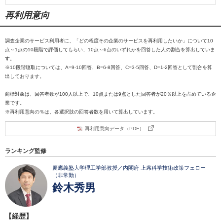
再利用意向
調査企業のサービス利用者に、「どの程度その企業のサービスを再利用したいか」について10
点～1点の10段階で評価してもらい、10点～6点のいずれかを回答した人の割合を算出していま
す。
※10段階聴取については、A=9-10回答、B=6-8回答、C=3-5回答、D=1-2回答として割合を算
出しております。
商標対象は、回答者数が100人以上で、10点または9点とした回答者が20％以上を占めている企
業です。
※再利用意向の％は、各選択肢の回答者数を用いて算出しています。
再利用意向データ（PDF）
ランキング監修
慶應義塾大学理工学部教授／内閣府 上席科学技術政策フェロー
（非常勤）
鈴木秀男
【経歴】