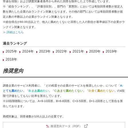
常値を排除）および調査対象者条件から外れた回答を除外した上で作成しています。
※「総合ランキング」、「評価項目別」、部門の「業態別」においては有効回答者数が規定人
数を満たした企業のみランクイン対象となります。その他の部門においては有効回答者数が規
定人数の半数以上の企業がランクイン対象となります。
※総合得点が60.00点以上で、他人に薦めたくないと回答した人の割合が基準値以下の企業がラ
ンクイン対象となります。
≫ 詳細はこちら
過去ランキング
2025年
2024年
2023年
2022年
2021年
2020年
2019年
2018年
推奨意向
調査企業のサービス利用者に、「どの程度その企業のサービスを推奨したいか」について「
A:
とても薦めたい
」「
B:まあ薦めたい
」「
C:あまり薦めたくない
」「
D:全く薦めたくない
」の4段
階で評価をしてもらい比率を算出しています。
※10段階聴取については、A=9-10回答、B=6-8回答、C=3-5回答、D=1-2回答として割合を算
出しております。
商標対象は、回答者数が100人以上の企業です。
推奨意向データ（PDF）