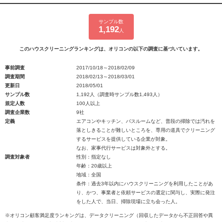
サンプル数
1,192
人
このハウスクリーニングランキングは、オリコンの以下の調査に基づいています。
事前調査
2017/10/18～2018/02/09
調査期間
2018/02/13～2018/03/01
更新日
2018/05/01
サンプル数
1,192人（調査時サンプル数1,493人）
規定人数
100人以上
調査企業数
9社
定義
エアコンやキッチン、バスルームなど、普段の掃除では汚れを
落としきることが難しいところを、専用の道具でクリーニング
するサービスを提供している企業が対象。
なお、家事代行サービスは対象外とする。
調査対象者
性別：指定なし
年齢：20歳以上
地域：全国
条件：過去3年以内にハウスクリーニングを利用したことがあ
り、かつ、事業者と依頼サービスの選定に関与し、実際に発注
をした人で、当日、掃除現場に立ち会った人。
※オリコン顧客満足度ランキングは、データクリーニング（回収したデータから不正回答や異