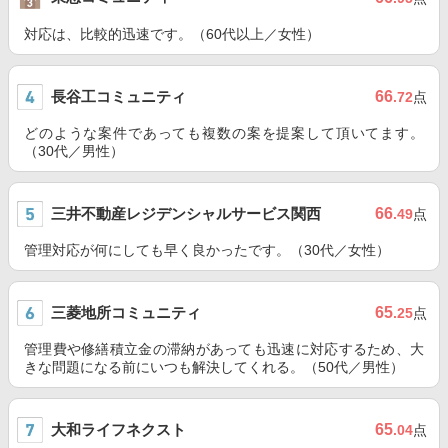
対応は、比較的迅速です。（60代以上／女性）
長谷工コミュニティ
66
.72
点
どのような案件であっても複数の案を提案して頂いてます。
（30代／男性）
三井不動産レジデンシャルサービス関西
66
.49
点
管理対応が何にしても早く良かったです。（30代／女性）
三菱地所コミュニティ
65
.25
点
管理費や修繕積立金の滞納があっても迅速に対応するため、大
きな問題になる前にいつも解決してくれる。（50代／男性）
大和ライフネクスト
65
.04
点