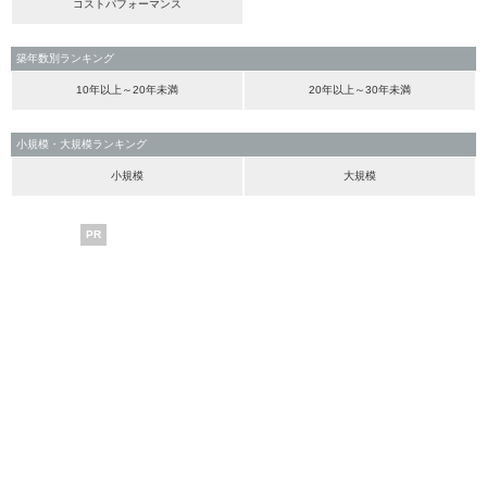
コストパフォーマンス
築年数別ランキング
10年以上～20年未満
20年以上～30年未満
小規模・大規模ランキング
小規模
大規模
PR