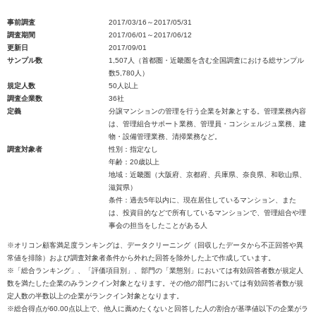
事前調査
2017/03/16～2017/05/31
調査期間
2017/06/01～2017/06/12
更新日
2017/09/01
サンプル数
1,507人（首都圏・近畿圏を含む全国調査における総サンプル
数5,780人）
規定人数
50人以上
調査企業数
36社
定義
分譲マンションの管理を行う企業を対象とする。管理業務内容
は、管理組合サポート業務、管理員・コンシェルジュ業務、建
物・設備管理業務、清掃業務など。
調査対象者
性別：指定なし
年齢：20歳以上
地域：近畿圏（大阪府、京都府、兵庫県、奈良県、和歌山県、
滋賀県）
条件：過去5年以内に、現在居住しているマンション、また
は、投資目的などで所有しているマンションで、管理組合や理
事会の担当をしたことがある人
※オリコン顧客満足度ランキングは、データクリーニング（回収したデータから不正回答や異
常値を排除）および調査対象者条件から外れた回答を除外した上で作成しています。
※「総合ランキング」、「評価項目別」、部門の「業態別」においては有効回答者数が規定人
数を満たした企業のみランクイン対象となります。その他の部門においては有効回答者数が規
定人数の半数以上の企業がランクイン対象となります。
※総合得点が60.00点以上で、他人に薦めたくないと回答した人の割合が基準値以下の企業がラ