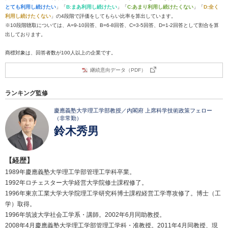
とても利用し続けたい
」「
B:まあ利用し続けたい
」「
C:あまり利用し続けたくない
」「
D:全く
利用し続けたくない
」の4段階で評価をしてもらい比率を算出しています。
※10段階聴取については、A=9-10回答、B=6-8回答、C=3-5回答、D=1-2回答として割合を算
出しております。
商標対象は、回答者数が100人以上の企業です。
継続意向データ（PDF）
ランキング監修
慶應義塾大学理工学部教授／内閣府 上席科学技術政策フェロー
（非常勤）
鈴木秀男
【経歴】
1989年慶應義塾大学理工学部管理工学科卒業。
1992年ロチェスター大学経営大学院修士課程修了。
1996年東京工業大学大学院理工学研究科博士課程経営工学専攻修了。博士（工
学）取得。
1996年筑波大学社会工学系・講師。2002年6月同助教授。
2008年4月慶應義塾大学理工学部管理工学科・准教授。2011年4月同教授、現