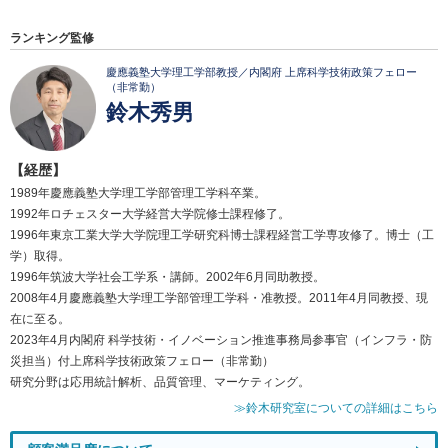
ランキング監修
慶應義塾大学理工学部教授／内閣府 上席科学技術政策フェロー
（非常勤）
鈴木秀男
【経歴】
1989年慶應義塾大学理工学部管理工学科卒業。
1992年ロチェスター大学経営大学院修士課程修了。
1996年東京工業大学大学院理工学研究科博士課程経営工学専攻修了。博士（工
学）取得。
1996年筑波大学社会工学系・講師。2002年6月同助教授。
2008年4月慶應義塾大学理工学部管理工学科・准教授。2011年4月同教授、現
在に至る。
2023年4月内閣府 科学技術・イノベーション推進事務局参事官（インフラ・防
災担当）付上席科学技術政策フェロー（非常勤）
研究分野は応用統計解析、品質管理、マーケティング。
≫鈴木研究室についての詳細はこちら