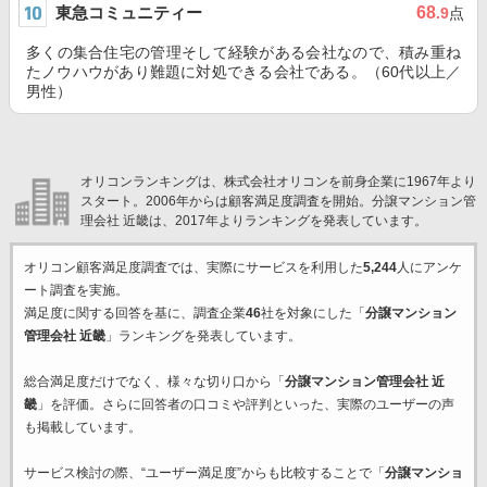
東急コミュニティー
68
.9
点
多くの集合住宅の管理そして経験がある会社なので、積み重ね
たノウハウがあり難題に対処できる会社である。（60代以上／
男性）
オリコンランキングは、株式会社オリコンを前身企業に1967年より
スタート。2006年からは顧客満足度調査を開始。分譲マンション管
理会社 近畿は、2017年よりランキングを発表しています。
オリコン顧客満足度調査では、実際にサービスを利用した
5,244
人にアンケ
ート調査を実施。
満足度に関する回答を基に、調査企業
46
社を対象にした「
分譲マンション
管理会社 近畿
」ランキングを発表しています。
総合満足度だけでなく、様々な切り口から「
分譲マンション管理会社 近
畿
」を評価。さらに回答者の口コミや評判といった、実際のユーザーの声
も掲載しています。
サービス検討の際、“ユーザー満足度”からも比較することで「
分譲マンショ