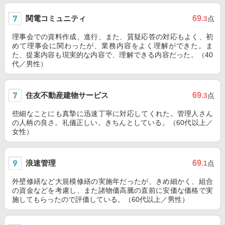
関電コミュニティ
69
.3
点
理事会での資料作成、進行、また、質疑応答の対応もよく、初
めて理事会に関わったが、業務内容をよく理解ができた。ま
た、提案内容も現実的な内容で、理解できる内容だった。（40
代／男性）
住友不動産建物サービス
69
.3
点
些細なことにも真摯に迅速丁寧に対応してくれた。管理人さん
の人柄の良さ。礼儀正しい。きちんとしている。（60代以上／
女性）
浪速管理
69
.1
点
外壁修繕など大規模修繕の実施年だったが、きめ細かく、組合
の資金などを考慮し、また諸物価高騰の直前に安価な価格で実
施してもらったので評価している。（60代以上／男性）