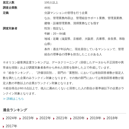
規定人数
100人以上
調査企業数
46社
定義
分譲マンションの管理を行う企業
なお、管理業務内容は、管理組合サポート業務、管理員業務、
建物・設備管理業務、清掃業務などを指す
調査対象者
性別：指定なし
年齢：20～84歳
地域：近畿（滋賀県、京都府、大阪府、兵庫県、奈良県、和歌
山県）
条件：過去7年以内に、現在居住しているマンションで、管理
組合の理事会の理事を担当したことがある人
※オリコン顧客満足度ランキングは、データクリーニング（回収したデータから不正回答や異
常値を排除）および調査対象者条件から外れた回答を除外した上で作成しています。
※「総合ランキング」、「評価項目別」、部門の「業態別」においては有効回答者数が規定人
数を満たした企業のみランクイン対象となります。その他の部門においては有効回答者数が規
定人数の半数以上の企業がランクイン対象となります。
※総合得点が60.0点以上で、他人に薦めたくないと回答した人の割合が基準値以下の企業がラ
ンクイン対象となります。
≫ 詳細はこちら
過去ランキング
2024年
2023年
2022年
2021年
2020年
2019年
2018年
2017年