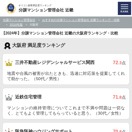
オリコン顧客満足度ランキング
分譲マンション管理会社 近畿
分譲マンション管理会社
おすすめの分譲マンション管理会社 近畿ランキング・比較
2024年版
大阪府
【2024年】分譲マンション管理会社 近畿の大阪府ランキング・比較
大阪府 満足度ランキング
三井不動産レジデンシャルサービス関西
72
.3
点
地震や台風の被害が出たときも、迅速に対応策を提案してくれ
て助かった。（50代／男性）
近鉄住宅管理
71
.8
点
マンションの維持管理についてこれまで不満や問題は一切な
く、とてもよく管理してもらっていると思う。（30代／女性）
阪急阪神ハウジングサポート
70
.8
点