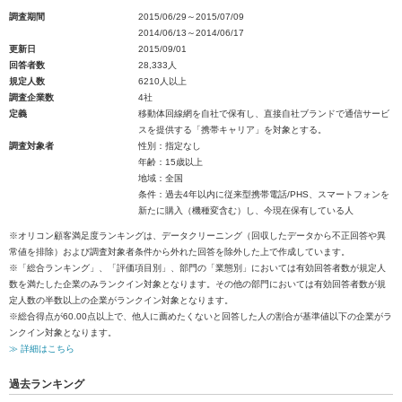
調査期間
2015/06/29～2015/07/09
2014/06/13～2014/06/17
更新日
2015/09/01
回答者数
28,333人
規定人数
6210人以上
調査企業数
4社
定義
移動体回線網を自社で保有し、直接自社ブランドで通信サービ
スを提供する「携帯キャリア」を対象とする。
調査対象者
性別：指定なし
年齢：15歳以上
地域：全国
条件：過去4年以内に従来型携帯電話/PHS、スマートフォンを
新たに購入（機種変含む）し、今現在保有している人
※オリコン顧客満足度ランキングは、データクリーニング（回収したデータから不正回答や異
常値を排除）および調査対象者条件から外れた回答を除外した上で作成しています。
※「総合ランキング」、「評価項目別」、部門の「業態別」においては有効回答者数が規定人
数を満たした企業のみランクイン対象となります。その他の部門においては有効回答者数が規
定人数の半数以上の企業がランクイン対象となります。
※総合得点が60.00点以上で、他人に薦めたくないと回答した人の割合が基準値以下の企業がラ
ンクイン対象となります。
≫ 詳細はこちら
過去ランキング