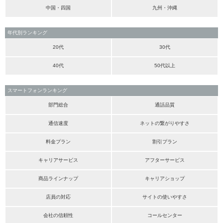
中国・四国
九州・沖縄
年代別ランキング
20代
30代
40代
50代以上
スマートフォンランキング
部門総合
通話品質
通信速度
ネットの繋がりやすさ
料金プラン
割引プラン
キャリアサービス
アフターサービス
商品ラインナップ
キャリアショップ
店員の対応
サイトの使いやすさ
会社の信頼性
コールセンター