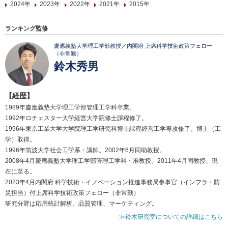
2024年
2023年
2022年
2021年
2015年
ランキング監修
慶應義塾大学理工学部教授／内閣府 上席科学技術政策フェロー
（非常勤）
鈴木秀男
【経歴】
1989年慶應義塾大学理工学部管理工学科卒業。
1992年ロチェスター大学経営大学院修士課程修了。
1996年東京工業大学大学院理工学研究科博士課程経営工学専攻修了。博士（工
学）取得。
1996年筑波大学社会工学系・講師。2002年6月同助教授。
2008年4月慶應義塾大学理工学部管理工学科・准教授。2011年4月同教授、現
在に至る。
2023年4月内閣府 科学技術・イノベーション推進事務局参事官（インフラ・防
災担当）付上席科学技術政策フェロー（非常勤）
研究分野は応用統計解析、品質管理、マーケティング。
≫鈴木研究室についての詳細はこちら