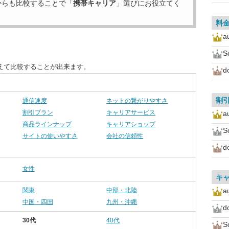
からも比較することで「
携帯キャリア
」選びにお役立てく
料
a
S
えて比較することが出来ます。
d
割
通信速度
ネットの繋がりやすさ
割引プラン
キャリアサービス
a
商品ラインナップ
キャリアショップ
S
サイトの使いやすさ
会社の信頼性
d
女性
キ
関東
中部・北陸
a
中国・四国
九州・沖縄
d
30代
40代
S