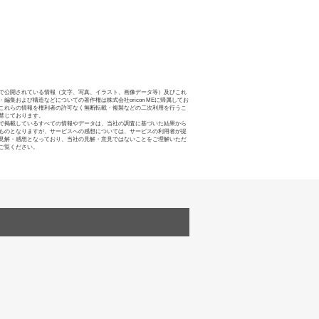
で公開されている情報（文字、写真、イラスト、画像データ等）及びこれ
・編集および構造などについての著作権は株式会社oricon MEに帰属してお
これらの情報を権利者の許可なく無断転載・複製などの二次利用を行うこ
禁じております。
で掲載しているすべての情報やデータは、当社の調査に基づいた結果から
ものとなりますが、サービスへの感想については、サービスの利用者が提
見解・感想となっており、当社の見解・意見ではないことをご理解いただ
ご覧ください。