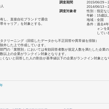
調査期間
2015/06/29～2
3人
2014/06/13～2
調査対象者
性別：指定な
年齢：15歳以
有し、直接自社ブランドで通信
地域：全国
帯キャリア」を対象とする。
条件：過去4年
ォンを
してい
タクリーニング（回収したデータから不正回答や異常値を排除）
除外した上で作成しています。
部門の「業態別」においては有効回答者数が規定人数を満たした企業の
数以上の企業がランクイン対象となります。
薦めたくないと回答した人の割合が基準値以下の企業がランクイン対象とな
5年