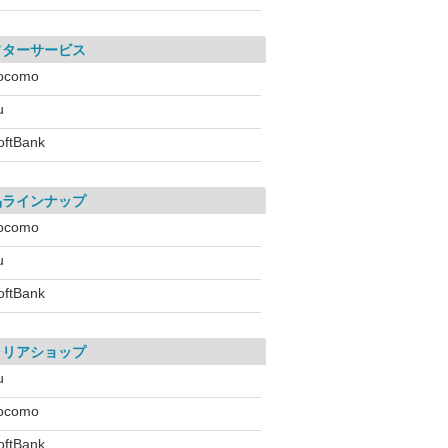
フターサービス
ocomo
u
oftBank
品ラインナップ
ocomo
u
oftBank
ャリアショップ
u
ocomo
oftBank