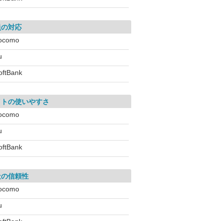
員の対応
ocomo
u
oftBank
イトの使いやすさ
ocomo
u
oftBank
社の信頼性
ocomo
u