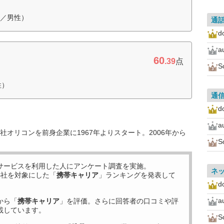
代／男性）
通
d
a
60
.39
点
S
性）
通
d
a
オリコンを前身企業に1967年よりスタート。2006年から
S
サービスを利用した
人にアンケート調査を実施。
ネ
4
社を対象にした「
携帯キャリア
」ランキングを発表して
d
a
から「
携帯キャリア
」を評価。さらに回答者の口コミや評
載しています。
S