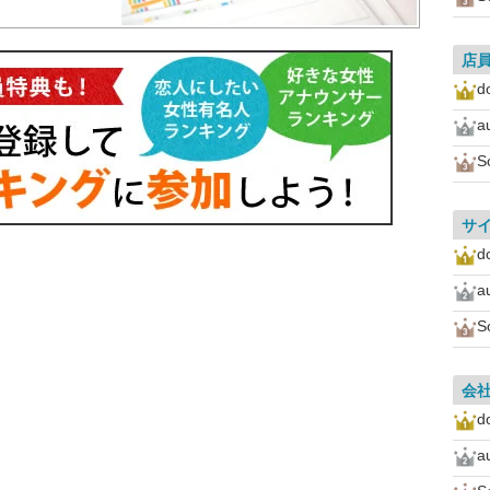
店
d
a
S
サ
d
a
S
会
d
a