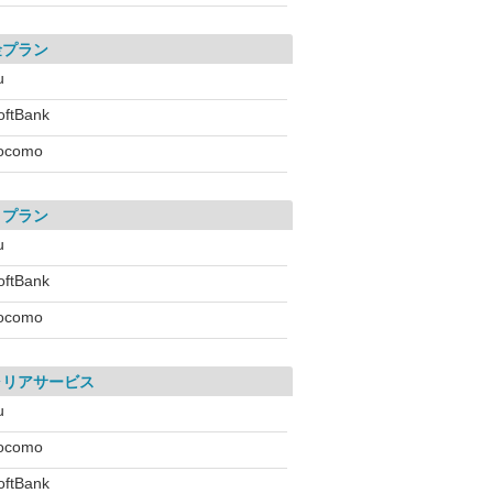
金プラン
u
oftBank
ocomo
引プラン
u
oftBank
ocomo
ャリアサービス
u
ocomo
oftBank