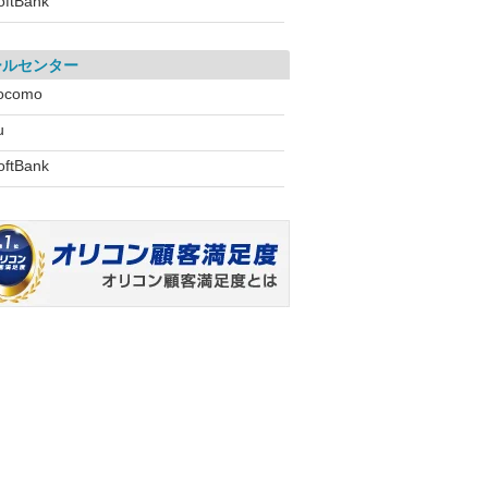
oftBank
ールセンター
ocomo
u
oftBank