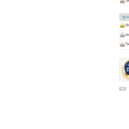
S
コ
d
a
S
PR