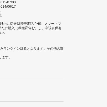
015/07/09
014/06/17
し
上
以内に従来型携帯電話/PHS、スマートフ
新たに購入（機種変含む）し、今現在保有
る人
みランクイン対象となります。その他の部
ります。