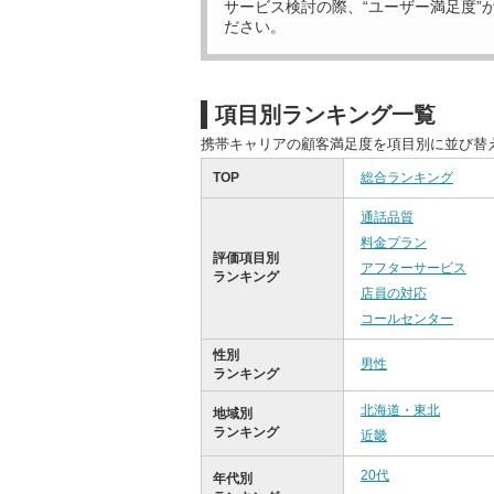
サービス検討の際、“ユーザー満足度”
ださい。
項目別ランキング一覧
携帯キャリアの顧客満足度を項目別に並び替
TOP
総合ランキング
通話品質
料金プラン
評価項目別
アフターサービス
ランキング
店員の対応
コールセンター
性別
男性
ランキング
北海道・東北
地域別
ランキング
近畿
20代
年代別