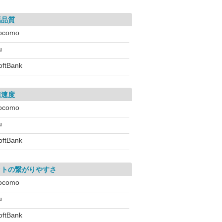
話品質
ocomo
u
oftBank
信速度
ocomo
u
oftBank
ットの繋がりやすさ
ocomo
u
oftBank