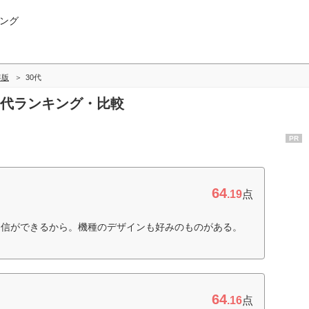
ング
年版
30代
30代ランキング・比較
PR
64
.19
点
通信ができるから。機種のデザインも好みのものがある。
64
.16
点