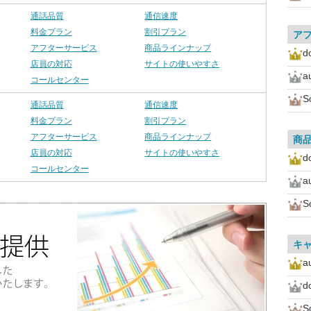
通話品質
通信速度
料金プラン
割引プラン
ア
アフターサービス
商品ラインナップ
d
店員の対応
サイトの使いやすさ
a
コールセンター
S
通話品質
通信速度
料金プラン
割引プラン
アフターサービス
商品ラインナップ
商
店員の対応
サイトの使いやすさ
d
コールセンター
a
S
キ
a
d
S