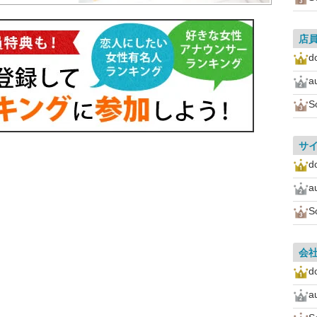
店
d
a
S
サ
d
a
S
会
d
a