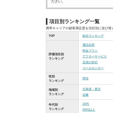
ださい。
項目別ランキング一覧
携帯キャリアの顧客満足度を項目別に並び替
TOP
総合ランキング
通話品質
料金プラン
評価項目別
アフターサービス
ランキング
店員の対応
コールセンター
性別
男性
ランキング
北海道・東北
地域別
ランキング
近畿
20代
年代別
ランキング
50代以上