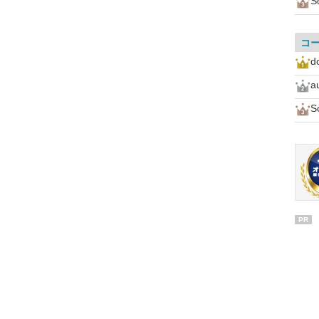
S
コ
d
a
S
PR