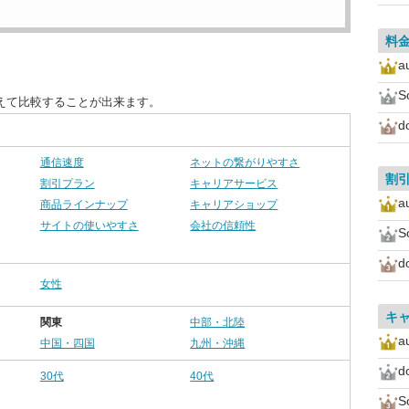
料
a
S
えて比較することが出来ます。
d
通信速度
ネットの繋がりやすさ
割
割引プラン
キャリアサービス
a
商品ラインナップ
キャリアショップ
サイトの使いやすさ
会社の信頼性
S
d
女性
キ
関東
中部・北陸
a
中国・四国
九州・沖縄
d
30代
40代
S