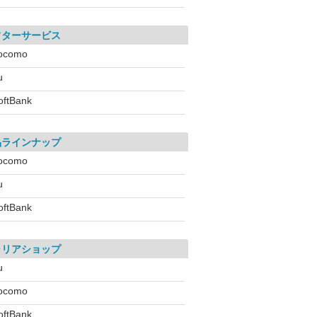
フターサービス
ocomo
u
oftBank
品ラインナップ
ocomo
u
oftBank
ャリアショップ
u
ocomo
oftBank