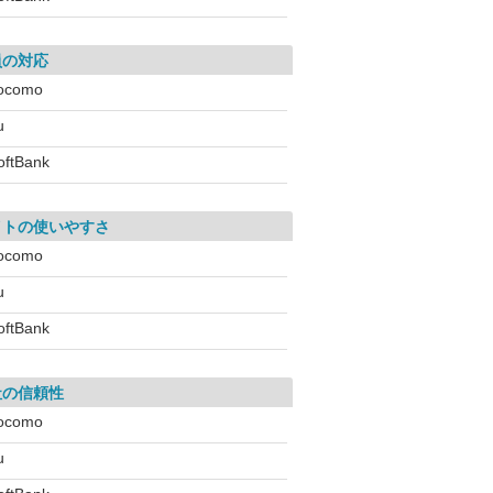
員の対応
ocomo
u
oftBank
イトの使いやすさ
ocomo
u
oftBank
社の信頼性
ocomo
u