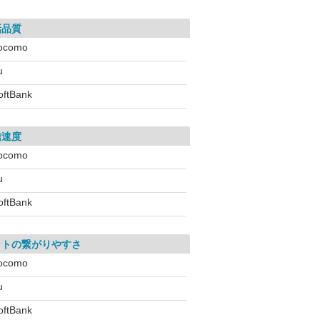
話品質
ocomo
u
oftBank
信速度
ocomo
u
oftBank
ットの繋がりやすさ
ocomo
u
oftBank