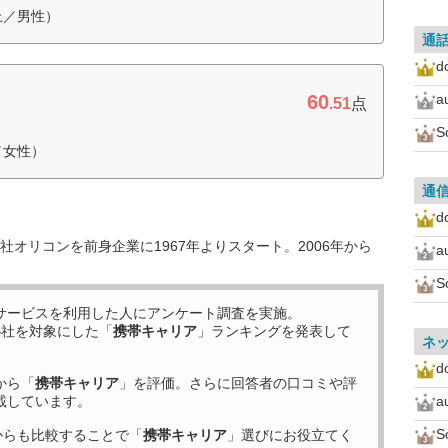
上／男性）
通
d
60
a
.51
点
S
／女性）
通
d
オリコンを前身企業に1967年よりスタート。2006年から
a
S
サービスを利用した
人にアンケート調査を実施。
4
社を対象にした「
携帯キャリア
」ランキングを発表して
ネ
d
から「
携帯キャリア
」を評価。さらに回答者の口コミや評
載しています。
a
S
からも比較することで「
携帯キャリア
」選びにお役立てく