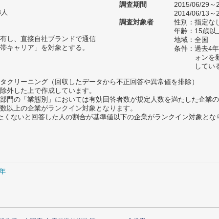
調査期間
2015/06/29～2
3人
2014/06/13～2
調査対象者
性別：指定な
年齢：15歳以
有し、直接自社ブランドで通信
地域：全国
帯キャリア」を対象とする。
条件：過去4年
ォンを
してい
タクリーニング（回収したデータから不正回答や異常値を排除）
除外した上で作成しています。
部門の「業態別」においては有効回答者数が規定人数を満たした企業の
数以上の企業がランクイン対象となります。
薦めたくないと回答した人の割合が基準値以下の企業がランクイン対象とな
5年