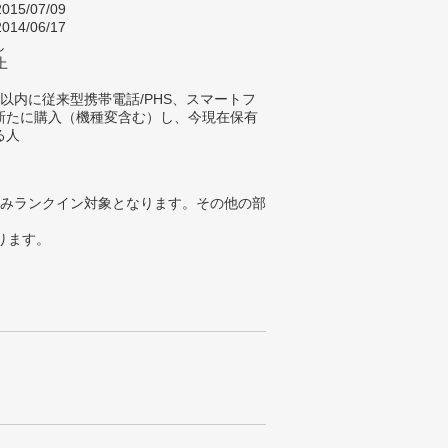
015/07/09
014/06/17
し
上
以内に従来型携帯電話/PHS、スマートフ
新たに購入（機種変含む）し、今現在保有
る人
みランクイン対象となります。その他の部
ります。