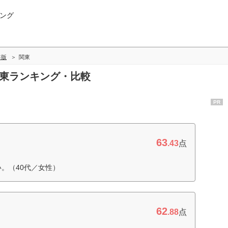
ング
年版
関東
関東ランキング・比較
PR
63
.43
点
。（40代／女性）
62
.88
点