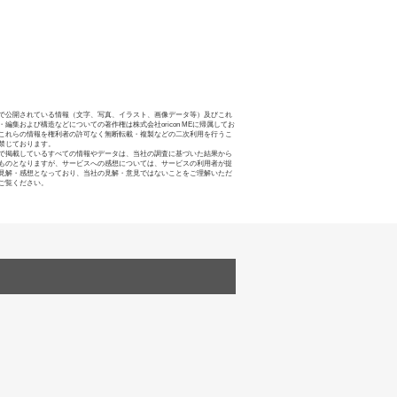
で公開されている情報（文字、写真、イラスト、画像データ等）及びこれ
・編集および構造などについての著作権は株式会社oricon MEに帰属してお
これらの情報を権利者の許可なく無断転載・複製などの二次利用を行うこ
禁じております。
で掲載しているすべての情報やデータは、当社の調査に基づいた結果から
ものとなりますが、サービスへの感想については、サービスの利用者が提
見解・感想となっており、当社の見解・意見ではないことをご理解いただ
ご覧ください。