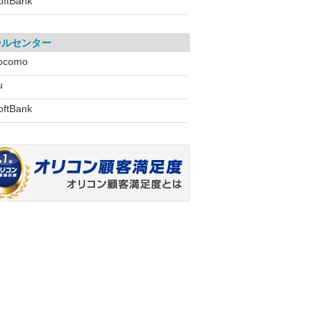
oftBank
ールセンター
ocomo
u
oftBank