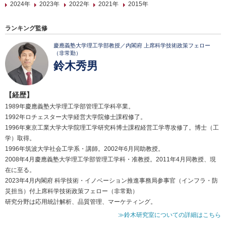
2024年
2023年
2022年
2021年
2015年
ランキング監修
慶應義塾大学理工学部教授／内閣府 上席科学技術政策フェロー
（非常勤）
鈴木秀男
【経歴】
1989年慶應義塾大学理工学部管理工学科卒業。
1992年ロチェスター大学経営大学院修士課程修了。
1996年東京工業大学大学院理工学研究科博士課程経営工学専攻修了。博士（工
学）取得。
1996年筑波大学社会工学系・講師。2002年6月同助教授。
2008年4月慶應義塾大学理工学部管理工学科・准教授。2011年4月同教授、現
在に至る。
2023年4月内閣府 科学技術・イノベーション推進事務局参事官（インフラ・防
災担当）付上席科学技術政策フェロー（非常勤）
研究分野は応用統計解析、品質管理、マーケティング。
≫鈴木研究室についての詳細はこちら