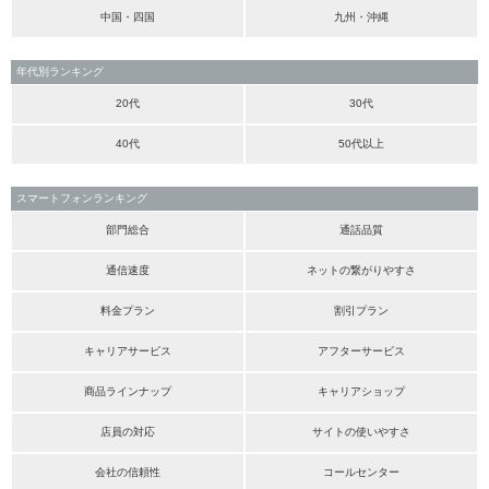
中国・四国
九州・沖縄
年代別ランキング
20代
30代
40代
50代以上
スマートフォンランキング
部門総合
通話品質
通信速度
ネットの繋がりやすさ
料金プラン
割引プラン
キャリアサービス
アフターサービス
商品ラインナップ
キャリアショップ
店員の対応
サイトの使いやすさ
会社の信頼性
コールセンター