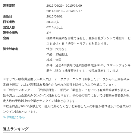
調査期間
2015/06/29～2015/07/09
2014/06/13～2014/06/17
更新日
2015/09/01
回答者数
28,333人
規定人数
6210人以上
調査企業数
4社
定義
移動体回線網を自社で保有し、直接自社ブランドで通信サービ
スを提供する「携帯キャリア」を対象とする。
調査対象者
性別：指定なし
年齢：15歳以上
地域：全国
条件：過去4年以内に従来型携帯電話/PHS、スマートフォンを
新たに購入（機種変含む）し、今現在保有している人
※オリコン顧客満足度ランキングは、データクリーニング（回収したデータから不正回答や異
常値を排除）および調査対象者条件から外れた回答を除外した上で作成しています。
※「総合ランキング」、「評価項目別」、部門の「業態別」においては有効回答者数が規定人
数を満たした企業のみランクイン対象となります。その他の部門においては有効回答者数が規
定人数の半数以上の企業がランクイン対象となります。
※総合得点が60.00点以上で、他人に薦めたくないと回答した人の割合が基準値以下の企業がラ
ンクイン対象となります。
≫ 詳細はこちら
過去ランキング