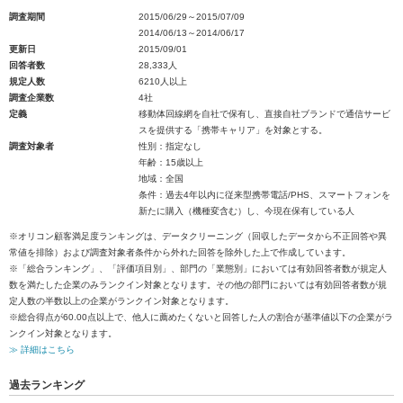
調査期間
2015/06/29～2015/07/09
2014/06/13～2014/06/17
更新日
2015/09/01
回答者数
28,333人
規定人数
6210人以上
調査企業数
4社
定義
移動体回線網を自社で保有し、直接自社ブランドで通信サービ
スを提供する「携帯キャリア」を対象とする。
調査対象者
性別：指定なし
年齢：15歳以上
地域：全国
条件：過去4年以内に従来型携帯電話/PHS、スマートフォンを
新たに購入（機種変含む）し、今現在保有している人
※オリコン顧客満足度ランキングは、データクリーニング（回収したデータから不正回答や異
常値を排除）および調査対象者条件から外れた回答を除外した上で作成しています。
※「総合ランキング」、「評価項目別」、部門の「業態別」においては有効回答者数が規定人
数を満たした企業のみランクイン対象となります。その他の部門においては有効回答者数が規
定人数の半数以上の企業がランクイン対象となります。
※総合得点が60.00点以上で、他人に薦めたくないと回答した人の割合が基準値以下の企業がラ
ンクイン対象となります。
≫ 詳細はこちら
過去ランキング