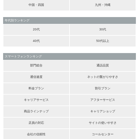
中国・四国
九州・沖縄
年代別ランキング
20代
30代
40代
50代以上
スマートフォンランキング
部門総合
通話品質
通信速度
ネットの繋がりやすさ
料金プラン
割引プラン
キャリアサービス
アフターサービス
商品ラインナップ
キャリアショップ
店員の対応
サイトの使いやすさ
会社の信頼性
コールセンター