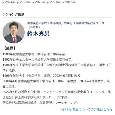
2024年
2023年
2022年
2021年
2015年
ランキング監修
慶應義塾大学理工学部教授／内閣府 上席科学技術政策フェロー
（非常勤）
鈴木秀男
【経歴】
1989年慶應義塾大学理工学部管理工学科卒業。
1992年ロチェスター大学経営大学院修士課程修了。
1996年東京工業大学大学院理工学研究科博士課程経営工学専攻修了。博士（工
学）取得。
1996年筑波大学社会工学系・講師。2002年6月同助教授。
2008年4月慶應義塾大学理工学部管理工学科・准教授。2011年4月同教授、現
在に至る。
2023年4月内閣府 科学技術・イノベーション推進事務局参事官（インフラ・防
災担当）付上席科学技術政策フェロー（非常勤）
研究分野は応用統計解析、品質管理、マーケティング。
≫鈴木研究室についての詳細はこちら