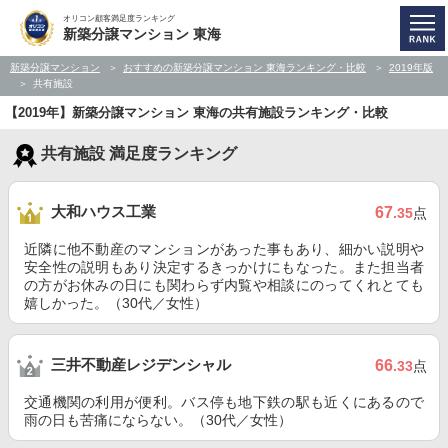
オリコン顧客満足度ランキング
新築分譲マンション 東海
新築分譲マンション
おすすめの新築分譲マンション 東海ランキング・比較
2019年版
共有施設
【2019年】新築分譲マンション 東海の共有施設ランキング・比較
共有施設 満足度ランキング
大和ハウス工業
67
.35
点
近隣に他不動産のマンションがあった事もあり、細かい説明や
安全性の説明もあり決定するきっかけにもなった。また担当者
の方がお休みの日にも関わらず内覧や相談にのってくれとても
嬉しかった。（30代／女性）
三井不動産レジデンシャル
66
.33
点
交通機関の利用が便利。バス停も地下鉄の駅も近くにあるので
雨の日も苦痛にならない。（30代／女性）