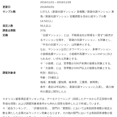
2016/11/21～2016/11/28
更新日
2019/02/01
サンプル数
1,071人（新築分譲マンション 首都圏／新築分譲マンション 東
海／新築分譲マンション 近畿調査を含めた総サンプル数
14,522人）
規定人数
50人以上
調査企業数
37社
定義
「分譲マンション」とは、不動産会社が部屋を一室ずつ販売す
るマンションを指す。「新築の分譲マンション」を対象とし、
「中古の分譲マンション」は対象外とする。
なお、マンションは主にタワーマンション、多棟マンション、
小規模低層マンション、小規模中高層マンションの4つに分け
られるが、いずれも対象とする。
※「小規模」とは、世帯数が100戸未満の規模を対象とする。
※「大規模」とは、世帯数が100戸以上の規模を対象とする。
調査対象者
性別：指定なし
年齢：25歳以上
地域：東海圏（愛知県、岐阜県、三重県、静岡県）
条件：過去12年以内に、新築分譲マンションに入居し、購入物
件の選定に関与した人
※オリコン顧客満足度ランキングは、データクリーニング（回収したデータから不正回答や異
常値を排除）および調査対象者条件から外れた回答を除外した上で作成しています。
※「総合ランキング」、「評価項目別」、部門の「業態別」においては有効回答者数が規定人
数を満たした企業のみランクイン対象となります。その他の部門においては有効回答者数が規