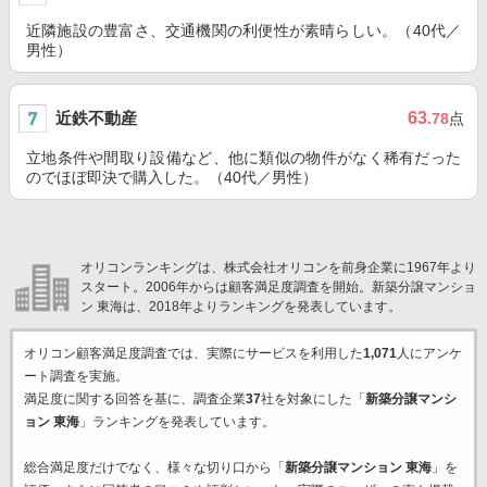
近隣施設の豊富さ、交通機関の利便性が素晴らしい。（40代／
男性）
近鉄不動産
63
.78
点
立地条件や間取り設備など、他に類似の物件がなく稀有だった
のでほぼ即決で購入した。（40代／男性）
オリコンランキングは、株式会社オリコンを前身企業に1967年より
スタート。2006年からは顧客満足度調査を開始。新築分譲マンショ
ン 東海は、2018年よりランキングを発表しています。
オリコン顧客満足度調査では、実際にサービスを利用した
1,071
人にアンケ
ート調査を実施。
満足度に関する回答を基に、調査企業
37
社を対象にした「
新築分譲マンシ
ョン 東海
」ランキングを発表しています。
総合満足度だけでなく、様々な切り口から「
新築分譲マンション 東海
」を