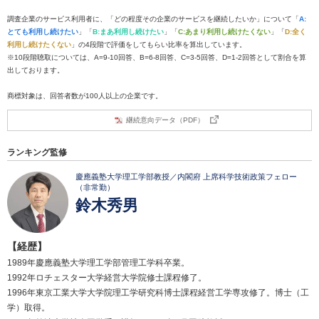
調査企業のサービス利用者に、「どの程度その企業のサービスを継続したいか」について「
A:
とても利用し続けたい
」「
B:まあ利用し続けたい
」「
C:あまり利用し続けたくない
」「
D:全く
利用し続けたくない
」の4段階で評価をしてもらい比率を算出しています。
※10段階聴取については、A=9-10回答、B=6-8回答、C=3-5回答、D=1-2回答として割合を算
出しております。
商標対象は、回答者数が100人以上の企業です。
継続意向データ（PDF）
ランキング監修
慶應義塾大学理工学部教授／内閣府 上席科学技術政策フェロー
（非常勤）
鈴木秀男
【経歴】
1989年慶應義塾大学理工学部管理工学科卒業。
1992年ロチェスター大学経営大学院修士課程修了。
1996年東京工業大学大学院理工学研究科博士課程経営工学専攻修了。博士（工
学）取得。