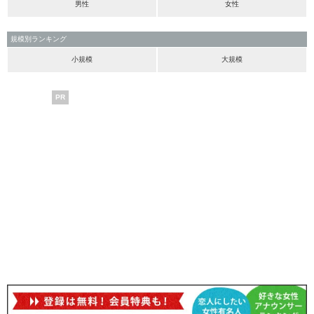
男性
女性
規模別ランキング
小規模
大規模
PR