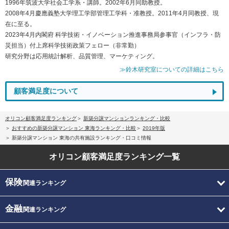
1996年筑波大学社会工学系・講師。2002年6月同助教授。
2008年4月慶應義塾大学理工学部管理工学科・准教授。2011年4月同教授、現
在に至る。
2023年4月内閣府 科学技術・イノベーション推進事務局参事官（インフラ・防
災担当）付上席科学技術政策フェロー（非常勤）
研究分野は応用統計解析、品質管理、マーケティング。
≫鈴木研究室についての詳細はこちら
顧客満足度について
オリコン顧客満足度ランキング
新築分譲マンションランキング・比較
おすすめの新築分譲マンション 東海ランキング・比較
2019年版
新築分譲マンション 東海の共有施設ランキング・口コミ情報
オリコン顧客満足度
ランキング一覧
保険
関連ランキング
金融
関連ランキング