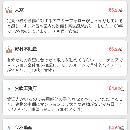
大京
66
.23
点
定期点検や設備に対するアフターフォローがしっかりしている
と感じます。外観や室内の設備も高級感があり、まだ入って3年
ですが持続しています。（30代／女性）
野村不動産
66
.23
点
自分たちの希望に合った間取りを勧めてもらい、ミニチュアで
マンション全体像を確認し、モデルルームで具体的なイメージ
ができた。（40代／女性）
穴吹工務店
64
.62
点
管理人がいるので共用部分の手入れなどやっていただけるこ
と。建物の南側にマンションより大きな建物がないから日当た
りもいいし、眺望も良い。（30代／女性）
宝不動産
64
.60
点