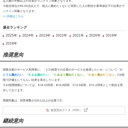
定人数の半数以上の企業がランクイン対象となります。
※総合得点が60.00点以上で、他人に薦めたくないと回答した人の割合が基準値以下の企業がラ
ンクイン対象となります。
≫ 詳細はこちら
過去ランキング
2025年
2024年
2023年
2022年
2021年
2020年
2019年
2018年
推奨意向
調査企業のサービス利用者に、「どの程度その企業のサービスを推奨したいか」について「
A:
とても薦めたい
」「
B:まあ薦めたい
」「
C:あまり薦めたくない
」「
D:全く薦めたくない
」の4段
階で評価をしてもらい比率を算出しています。
※10段階聴取については、A=9-10回答、B=6-8回答、C=3-5回答、D=1-2回答として割合を算
出しております。
商標対象は、回答者数が100人以上の企業です。
推奨意向データ（PDF）
継続意向