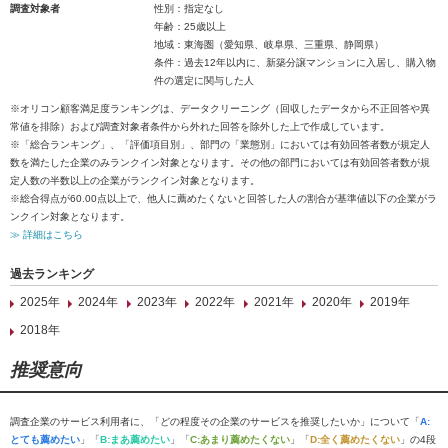
調査対象者
性別：指定なし
年齢：25歳以上
地域：東海圏（愛知県、岐阜県、三重県、静岡県）
条件：過去12年以内に、新築分譲マンションに入居し、購入物
件の選定に関与した人
※オリコン顧客満足度ランキングは、データクリーニング（回収したデータから不正回答や異
常値を排除）および調査対象者条件から外れた回答を除外した上で作成しています。
※「総合ランキング」、「評価項目別」、部門の「業態別」においては有効回答者数が規定人
数を満たした企業のみランクイン対象となります。その他の部門においては有効回答者数が規
定人数の半数以上の企業がランクイン対象となります。
※総合得点が60.00点以上で、他人に薦めたくないと回答した人の割合が基準値以下の企業がラ
ンクイン対象となります。
≫ 詳細はこちら
過去ランキング
2025年
2024年
2023年
2022年
2021年
2020年
2019年
2018年
推奨意向
調査企業のサービス利用者に、「どの程度その企業のサービスを推奨したいか」について「
A:
とても薦めたい
」「
B:まあ薦めたい
」「
C:あまり薦めたくない
」「
D:全く薦めたくない
」の4段