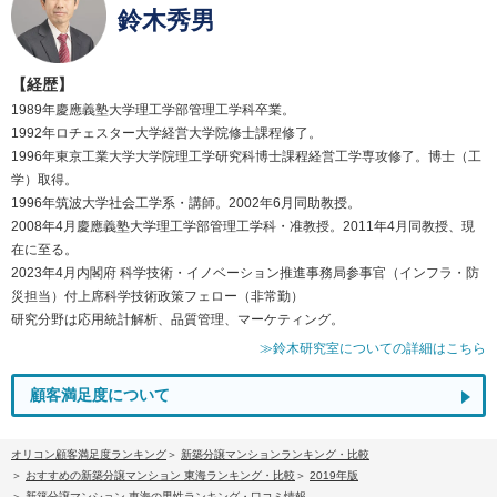
鈴木秀男
【経歴】
1989年慶應義塾大学理工学部管理工学科卒業。
1992年ロチェスター大学経営大学院修士課程修了。
1996年東京工業大学大学院理工学研究科博士課程経営工学専攻修了。博士（工
学）取得。
1996年筑波大学社会工学系・講師。2002年6月同助教授。
2008年4月慶應義塾大学理工学部管理工学科・准教授。2011年4月同教授、現
在に至る。
2023年4月内閣府 科学技術・イノベーション推進事務局参事官（インフラ・防
災担当）付上席科学技術政策フェロー（非常勤）
研究分野は応用統計解析、品質管理、マーケティング。
≫鈴木研究室についての詳細はこちら
顧客満足度について
オリコン顧客満足度ランキング
新築分譲マンションランキング・比較
おすすめの新築分譲マンション 東海ランキング・比較
2019年版
新築分譲マンション 東海の男性ランキング・口コミ情報