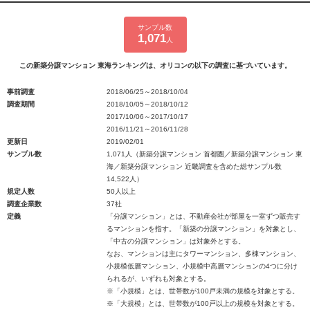
サンプル数
1,071
人
この新築分譲マンション 東海ランキングは、オリコンの以下の調査に基づいています。
事前調査
2018/06/25～2018/10/04
調査期間
2018/10/05～2018/10/12
2017/10/06～2017/10/17
2016/11/21～2016/11/28
更新日
2019/02/01
サンプル数
1,071人（新築分譲マンション 首都圏／新築分譲マンション 東
海／新築分譲マンション 近畿調査を含めた総サンプル数
14,522人）
規定人数
50人以上
調査企業数
37社
定義
「分譲マンション」とは、不動産会社が部屋を一室ずつ販売す
るマンションを指す。「新築の分譲マンション」を対象とし、
「中古の分譲マンション」は対象外とする。
なお、マンションは主にタワーマンション、多棟マンション、
小規模低層マンション、小規模中高層マンションの4つに分け
られるが、いずれも対象とする。
※「小規模」とは、世帯数が100戸未満の規模を対象とする。
※「大規模」とは、世帯数が100戸以上の規模を対象とする。