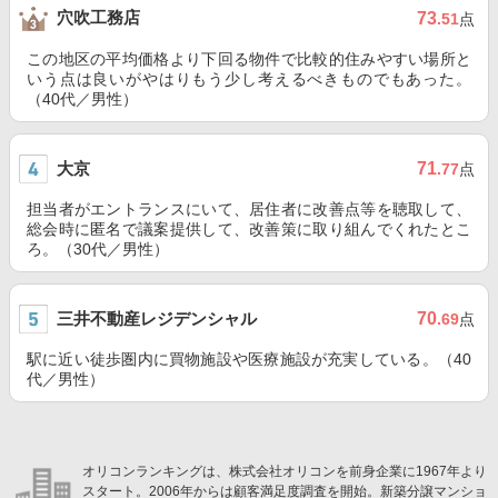
穴吹工務店
73
.51
点
この地区の平均価格より下回る物件で比較的住みやすい場所と
いう点は良いがやはりもう少し考えるべきものでもあった。
（40代／男性）
大京
71
.77
点
担当者がエントランスにいて、居住者に改善点等を聴取して、
総会時に匿名で議案提供して、改善策に取り組んでくれたとこ
ろ。（30代／男性）
三井不動産レジデンシャル
70
.69
点
駅に近い徒歩圏内に買物施設や医療施設が充実している。（40
代／男性）
オリコンランキングは、株式会社オリコンを前身企業に1967年より
スタート。2006年からは顧客満足度調査を開始。新築分譲マンショ