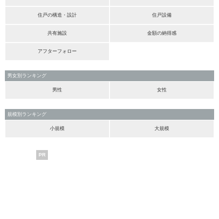
住戸の構造・設計
住戸設備
共有施設
金額の納得感
アフターフォロー
男女別ランキング
男性
女性
規模別ランキング
小規模
大規模
PR