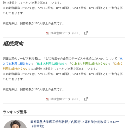
階で評価をしてもらい比率を算出しています。
※10段階聴取については、A=9-10回答、B=6-8回答、C=3-5回答、D=1-2回答として割合を算
出しております。
商標対象は、回答者数が100人以上の企業です。
推奨意向データ（PDF）
継続意向
調査企業のサービス利用者に、「どの程度その企業のサービスを継続したいか」について「
A:
とても利用し続けたい
」「
B:まあ利用し続けたい
」「
C:あまり利用し続けたくない
」「
D:全く
利用し続けたくない
」の4段階で評価をしてもらい比率を算出しています。
※10段階聴取については、A=9-10回答、B=6-8回答、C=3-5回答、D=1-2回答として割合を算
出しております。
商標対象は、回答者数が100人以上の企業です。
継続意向データ（PDF）
ランキング監修
慶應義塾大学理工学部教授／内閣府 上席科学技術政策フェロー
（非常勤）