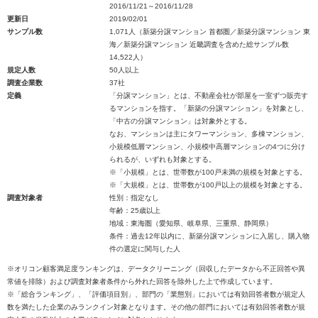
2016/11/21～2016/11/28
更新日
2019/02/01
サンプル数
1,071人（新築分譲マンション 首都圏／新築分譲マンション 東
海／新築分譲マンション 近畿調査を含めた総サンプル数
14,522人）
規定人数
50人以上
調査企業数
37社
定義
「分譲マンション」とは、不動産会社が部屋を一室ずつ販売す
るマンションを指す。「新築の分譲マンション」を対象とし、
「中古の分譲マンション」は対象外とする。
なお、マンションは主にタワーマンション、多棟マンション、
小規模低層マンション、小規模中高層マンションの4つに分け
られるが、いずれも対象とする。
※「小規模」とは、世帯数が100戸未満の規模を対象とする。
※「大規模」とは、世帯数が100戸以上の規模を対象とする。
調査対象者
性別：指定なし
年齢：25歳以上
地域：東海圏（愛知県、岐阜県、三重県、静岡県）
条件：過去12年以内に、新築分譲マンションに入居し、購入物
件の選定に関与した人
※オリコン顧客満足度ランキングは、データクリーニング（回収したデータから不正回答や異
常値を排除）および調査対象者条件から外れた回答を除外した上で作成しています。
※「総合ランキング」、「評価項目別」、部門の「業態別」においては有効回答者数が規定人
数を満たした企業のみランクイン対象となります。その他の部門においては有効回答者数が規