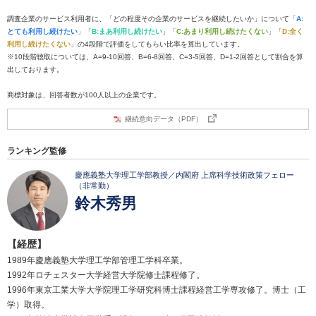
調査企業のサービス利用者に、「どの程度その企業のサービスを継続したいか」について「
A:
とても利用し続けたい
」「
B:まあ利用し続けたい
」「
C:あまり利用し続けたくない
」「
D:全く
利用し続けたくない
」の4段階で評価をしてもらい比率を算出しています。
※10段階聴取については、A=9-10回答、B=6-8回答、C=3-5回答、D=1-2回答として割合を算
出しております。
商標対象は、回答者数が100人以上の企業です。
継続意向データ（PDF）
ランキング監修
慶應義塾大学理工学部教授／内閣府 上席科学技術政策フェロー
（非常勤）
鈴木秀男
【経歴】
1989年慶應義塾大学理工学部管理工学科卒業。
1992年ロチェスター大学経営大学院修士課程修了。
1996年東京工業大学大学院理工学研究科博士課程経営工学専攻修了。博士（工
学）取得。