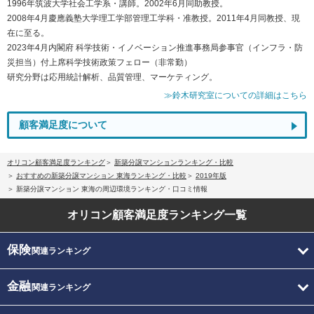
1996年筑波大学社会工学系・講師。2002年6月同助教授。
2008年4月慶應義塾大学理工学部管理工学科・准教授。2011年4月同教授、現
在に至る。
2023年4月内閣府 科学技術・イノベーション推進事務局参事官（インフラ・防
災担当）付上席科学技術政策フェロー（非常勤）
研究分野は応用統計解析、品質管理、マーケティング。
≫鈴木研究室についての詳細はこちら
顧客満足度について
オリコン顧客満足度ランキング
新築分譲マンションランキング・比較
おすすめの新築分譲マンション 東海ランキング・比較
2019年版
新築分譲マンション 東海の周辺環境ランキング・口コミ情報
オリコン顧客満足度
ランキング一覧
保険
関連ランキング
金融
関連ランキング