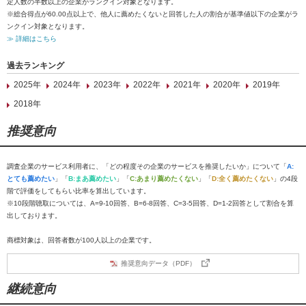
定人数の半数以上の企業がランクイン対象となります。
※総合得点が60.00点以上で、他人に薦めたくないと回答した人の割合が基準値以下の企業がラ
ンクイン対象となります。
≫ 詳細はこちら
過去ランキング
2025年
2024年
2023年
2022年
2021年
2020年
2019年
2018年
推奨意向
調査企業のサービス利用者に、「どの程度その企業のサービスを推奨したいか」について「
A:
とても薦めたい
」「
B:まあ薦めたい
」「
C:あまり薦めたくない
」「
D:全く薦めたくない
」の4段
階で評価をしてもらい比率を算出しています。
※10段階聴取については、A=9-10回答、B=6-8回答、C=3-5回答、D=1-2回答として割合を算
出しております。
商標対象は、回答者数が100人以上の企業です。
推奨意向データ（PDF）
継続意向