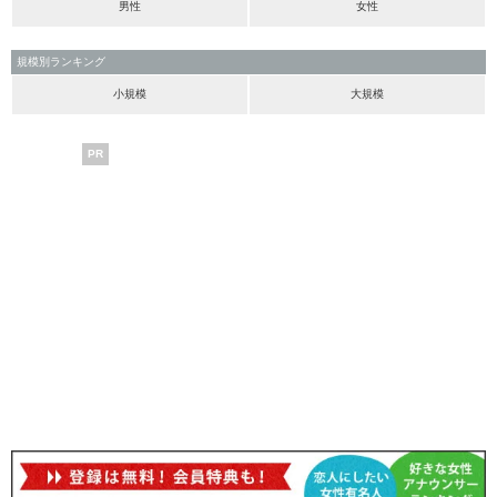
男性
女性
規模別ランキング
小規模
大規模
PR