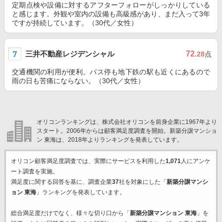
定期点検や設備に対するアフターフォローがしっかりしている
と感じます。外観や室内の設備も高級感があり、まだ入って3年
ですが持続しています。（30代／女性）
三井不動産レジデンシャル
72
.28
点
交通機関の利用が便利。バス停も地下鉄の駅も近くにあるので
雨の日も苦痛にならない。（30代／女性）
オリコンランキングは、株式会社オリコンを前身企業に1967年より
スタート。2006年からは顧客満足度調査を開始。新築分譲マンショ
ン 東海は、2018年よりランキングを発表しています。
オリコン顧客満足度調査では、実際にサービスを利用した
1,071
人にアンケ
ート調査を実施。
満足度に関する回答を基に、調査企業
37
社を対象にした「
新築分譲マンシ
ョン 東海
」ランキングを発表しています。
総合満足度だけでなく、様々な切り口から「
新築分譲マンション 東海
」を