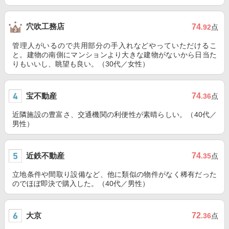
穴吹工務店
74
.92
点
管理人がいるので共用部分の手入れなどやっていただけるこ
と。建物の南側にマンションより大きな建物がないから日当た
りもいいし、眺望も良い。（30代／女性）
宝不動産
74
.36
点
近隣施設の豊富さ、交通機関の利便性が素晴らしい。（40代／
男性）
近鉄不動産
74
.35
点
立地条件や間取り設備など、他に類似の物件がなく稀有だった
のでほぼ即決で購入した。（40代／男性）
大京
72
.36
点