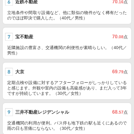
近鉄不動産
70
.16
点
立地条件や間取り設備など、他に類似の物件がなく稀有だった
のでほぼ即決で購入した。（40代／男性）
宝不動産
70
.08
点
近隣施設の豊富さ、交通機関の利便性が素晴らしい。（40代／
男性）
大京
69
.79
点
定期点検や設備に対するアフターフォローがしっかりしている
と感じます。外観や室内の設備も高級感があり、まだ入って3年
ですが持続しています。（30代／女性）
三井不動産レジデンシャル
68
.57
点
交通機関の利用が便利。バス停も地下鉄の駅も近くにあるので
雨の日も苦痛にならない。（30代／女性）