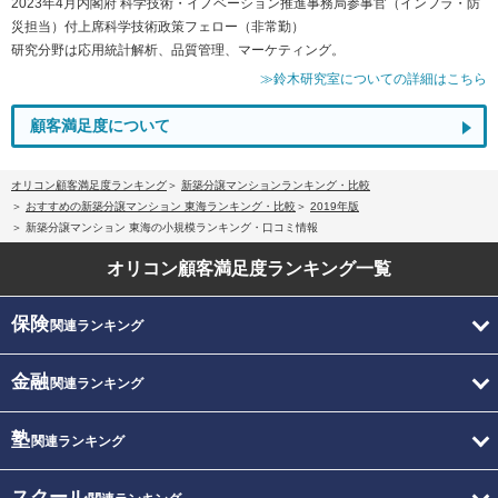
2023年4月内閣府 科学技術・イノベーション推進事務局参事官（インフラ・防
災担当）付上席科学技術政策フェロー（非常勤）
研究分野は応用統計解析、品質管理、マーケティング。
≫鈴木研究室についての詳細はこちら
顧客満足度について
オリコン顧客満足度ランキング
新築分譲マンションランキング・比較
おすすめの新築分譲マンション 東海ランキング・比較
2019年版
新築分譲マンション 東海の小規模ランキング・口コミ情報
オリコン顧客満足度
ランキング一覧
保険
関連ランキング
金融
関連ランキング
塾
関連ランキング
スクール