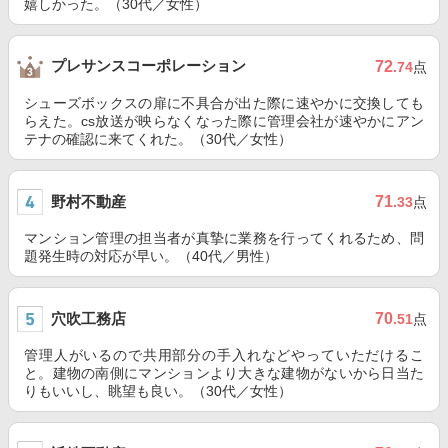
嬉しかった。（30代／女性）
プレサンスコーポレーション
72
.74
点
シューズボックスの扉に不具合が出た際に速やかに交換しても
らえた。cs放送が映らなくなった際に管理会社が速やかにアン
テナの確認に来てくれた。（30代／女性）
野村不動産
71
.33
点
マンション管理の担当者が真摯に業務を行ってくれるため、問
題発生時の対応が早い。（40代／男性）
穴吹工務店
70
.51
点
管理人がいるので共用部分の手入れなどやっていただけるこ
と。建物の南側にマンションより大きな建物がないから日当た
りもいいし、眺望も良い。（30代／女性）