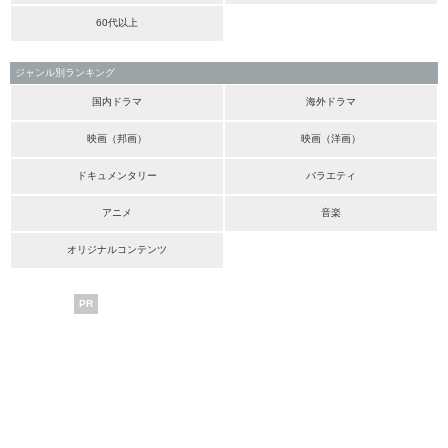
60代以上
ジャンル別ランキング
国内ドラマ
海外ドラマ
映画（邦画）
映画（洋画）
ドキュメンタリー
バラエティ
アニメ
音楽
オリジナルコンテンツ
PR