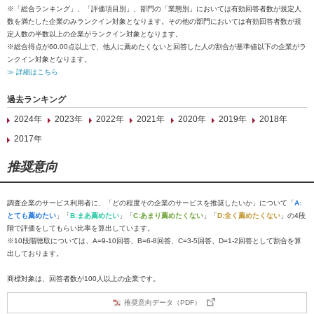
※「総合ランキング」、「評価項目別」、部門の「業態別」においては有効回答者数が規定人
数を満たした企業のみランクイン対象となります。その他の部門においては有効回答者数が規
定人数の半数以上の企業がランクイン対象となります。
※総合得点が60.00点以上で、他人に薦めたくないと回答した人の割合が基準値以下の企業がラ
ンクイン対象となります。
≫ 詳細はこちら
過去ランキング
2024年
2023年
2022年
2021年
2020年
2019年
2018年
2017年
推奨意向
調査企業のサービス利用者に、「どの程度その企業のサービスを推奨したいか」について「
A:
とても薦めたい
」「
B:まあ薦めたい
」「
C:あまり薦めたくない
」「
D:全く薦めたくない
」の4段
階で評価をしてもらい比率を算出しています。
※10段階聴取については、A=9-10回答、B=6-8回答、C=3-5回答、D=1-2回答として割合を算
出しております。
商標対象は、回答者数が100人以上の企業です。
推奨意向データ（PDF）