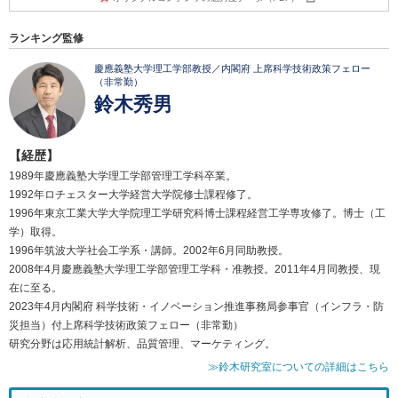
ランキング監修
慶應義塾大学理工学部教授／内閣府 上席科学技術政策フェロー
（非常勤）
鈴木秀男
【経歴】
1989年慶應義塾大学理工学部管理工学科卒業。
1992年ロチェスター大学経営大学院修士課程修了。
1996年東京工業大学大学院理工学研究科博士課程経営工学専攻修了。博士（工
学）取得。
1996年筑波大学社会工学系・講師。2002年6月同助教授。
2008年4月慶應義塾大学理工学部管理工学科・准教授。2011年4月同教授、現
在に至る。
2023年4月内閣府 科学技術・イノベーション推進事務局参事官（インフラ・防
災担当）付上席科学技術政策フェロー（非常勤）
研究分野は応用統計解析、品質管理、マーケティング。
≫鈴木研究室についての詳細はこちら