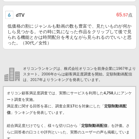
65
dTV
.57
点
低価格の割にジャンルも動画の数も豊富で、見たいものが何か
しら見つかる。その時に気になった作品をクリップして後で見
られる機能とかは時間配分を考えながら見られるのでいいと思
った。（30代／女性）
オリコンランキングは、株式会社オリコンを前身企業に1967年より
スタート。2006年からは顧客満足度調査を開始。定額制動画配信
は、2017年よりランキングを発表しています。
オリコン顧客満足度調査では、実際にサービスを利用した
4,758
人にアンケ
ート調査を実施。
満足度に関する回答を基に、調査企業
17
社を対象にした「
定額制動画配
信
」ランキングを発表しています。
総合満足度だけでなく、様々な切り口から「
定額制動画配信
」を評価。さ
らに回答者の口コミや評判といった、実際のユーザーの声も掲載していま
す。