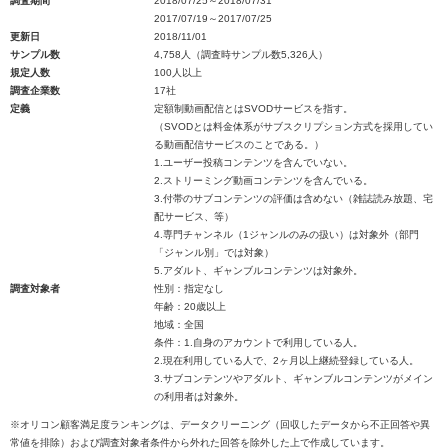
調査期間
2018/07/25～2018/07/31
2017/07/19～2017/07/25
更新日
2018/11/01
サンプル数
4,758人（調査時サンプル数5,326人）
規定人数
100人以上
調査企業数
17社
定義
定額制動画配信とはSVODサービスを指す。
（SVODとは料金体系がサブスクリプション方式を採用してい
る動画配信サービスのことである。）
1.ユーザー投稿コンテンツを含んでいない。
2.ストリーミング動画コンテンツを含んでいる。
3.付帯のサブコンテンツの評価は含めない（雑誌読み放題、宅
配サービス、等）
4.専門チャンネル（1ジャンルのみの扱い）は対象外（部門
「ジャンル別」では対象）
5.アダルト、ギャンブルコンテンツは対象外。
調査対象者
性別：指定なし
年齢：20歳以上
地域：全国
条件：1.自身のアカウントで利用している人。
2.現在利用している人で、2ヶ月以上継続登録している人。
3.サブコンテンツやアダルト、ギャンブルコンテンツがメイン
の利用者は対象外。
※オリコン顧客満足度ランキングは、データクリーニング（回収したデータから不正回答や異
常値を排除）および調査対象者条件から外れた回答を除外した上で作成しています。