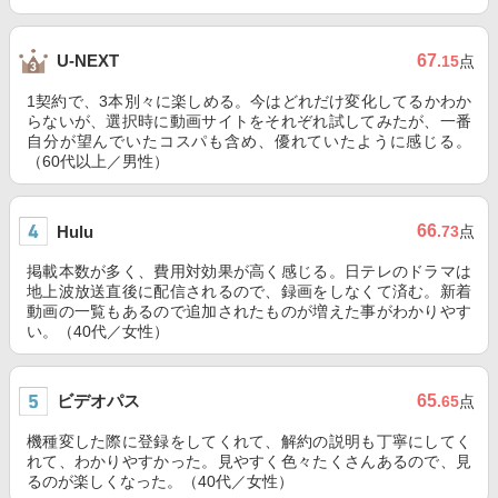
67
U-NEXT
.15
点
1契約で、3本別々に楽しめる。今はどれだけ変化してるかわか
らないが、選択時に動画サイトをそれぞれ試してみたが、一番
自分が望んでいたコスパも含め、優れていたように感じる。
（60代以上／男性）
66
Hulu
.73
点
掲載本数が多く、費用対効果が高く感じる。日テレのドラマは
地上波放送直後に配信されるので、録画をしなくて済む。新着
動画の一覧もあるので追加されたものが増えた事がわかりやす
い。（40代／女性）
ビデオパス
65
.65
点
機種変した際に登録をしてくれて、解約の説明も丁寧にしてく
れて、わかりやすかった。見やすく色々たくさんあるので、見
るのが楽しくなった。（40代／女性）