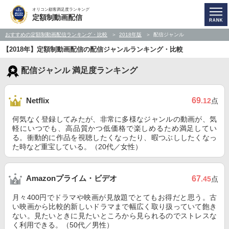
オリコン顧客満足度ランキング
定額制動画配信
おすすめの定額制動画配信ランキング・比較
2018年版
配信ジャンル
【2018年】定額制動画配信の配信ジャンルランキング・比較
配信ジャンル 満足度ランキング
69
Netflix
.12
点
何気なく登録してみたが、非常に多様なジャンルの動画が、気
軽にいつでも、高品質かつ低価格で楽しめるため満足してい
る。衝動的に作品を視聴したくなったり、暇つぶししたくなっ
た時など重宝している。（20代／女性）
Amazonプライム・ビデオ
67
.45
点
月々400円でドラマや映画が見放題でとてもお得だと思う。古
い映画から比較的新しいドラマまで幅広く取り扱っていて飽き
ない。見たいときに見たいところから見られるのでストレスな
く利用できる。（50代／男性）