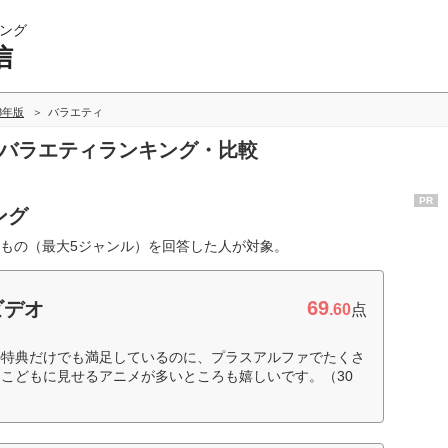
ング
信
18年版
バラエティ
のバラエティランキング・比較
PR
ング
もの（最大5ジャンル）を回答した人が対象。
69
ビデオ
.60
点
の特典だけでも満足しているのに、プラスアルファでたくさ
こどもに見せるアニメが多いところも嬉しいです。（30