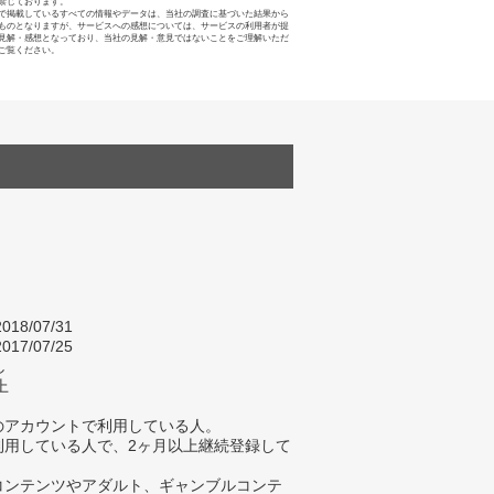
禁じております。
で掲載しているすべての情報やデータは、当社の調査に基づいた結果から
ものとなりますが、サービスへの感想については、サービスの利用者が提
見解・感想となっており、当社の見解・意見ではないことをご理解いただ
ご覧ください。
018/07/31
017/07/25
し
上
身のアカウントで利用している人。
在利用している人で、2ヶ月以上継続登録して
。
ブコンテンツやアダルト、ギャンブルコンテ