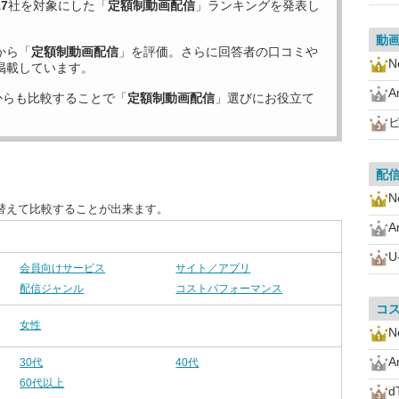
17
社を対象にした「
定額制動画配信
」ランキングを発表し
動
から「
定額制動画配信
」を評価。さらに回答者の口コミや
Ne
掲載しています。
A
からも比較することで「
定額制動画配信
」選びにお役立て
配
Ne
替えて比較することが出来ます。
A
U
会員向けサービス
サイト／アプリ
配信ジャンル
コストパフォーマンス
コ
女性
Ne
A
30代
40代
60代以上
d