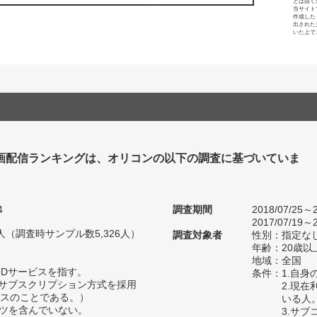
とは固く
当サイト
作成した
出された
いた上で
画配信ランキングは、オリコンの以下の調査に基づいていま
4
調査期間
2018/07/25～2
2017/07/19～2
58人（調査時サンプル数5,326人）
調査対象者
性別：指定な
年齢：20歳以
地域：全国
ODサービスを指す。
条件：1.自
がサブスクリプション方式を採用
2.現
スのことである。）
いる人
ンツを含んでいない。
3.サ