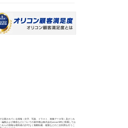
で公開されている情報（文字、写真、イラスト、画像データ等）及びこれ
・編集および構造などについての著作権は株式会社oricon MEに帰属してお
これらの情報を権利者の許可なく無断転載・複製などの二次利用を行うこ