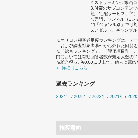
2.ストリーミング動画
3.付帯のサブコンテン
題、宅配サービス、等）
4.専門チャンネル（1
門「ジャンル別」では対
5.アダルト、ギャンブ
※オリコン顧客満足度ランキングは、デー
および調査対象者条件から外れた回答を
※「総合ランキング」、「評価項目別」、
門においては有効回答者数が規定人数の半
※総合得点が60.00点以上で、他人に
≫ 詳細はこちら
過去ランキング
2024年
/
2023年
/
2022年
/
2021年
/
202
推奨意向