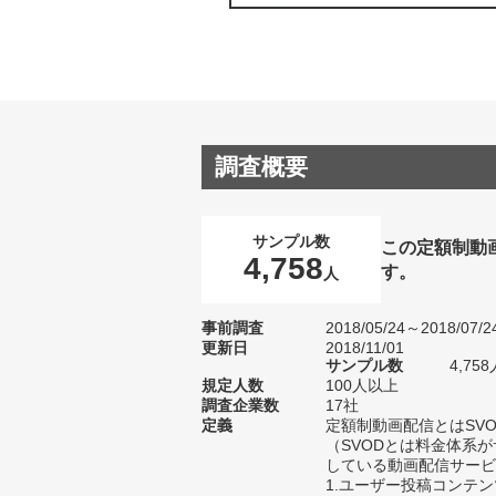
調査概要
サンプル数
この定額制動
4,758
す。
人
事前調査
2018/05/24～2018/07/2
更新日
2018/11/01
サンプル数
4,7
規定人数
100人以上
調査企業数
17社
定義
定額制動画配信とはSV
（SVODとは料金体系
している動画配信サービ
1.ユーザー投稿コンテ