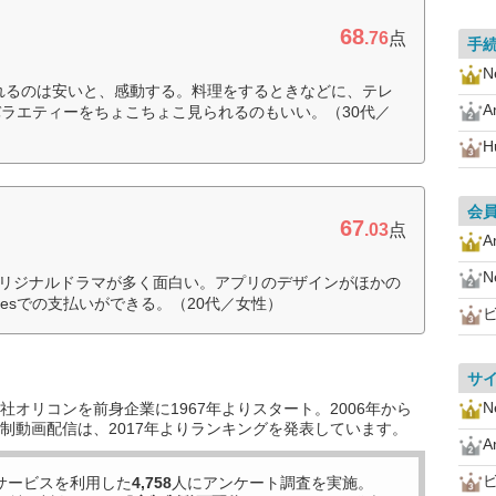
68
.76
点
手
Ne
られるのは安いと、感動する。料理をするときなどに、テレ
A
ラエティーをちょこちょこ見られるのもいい。（30代／
H
会
67
.03
点
A
Ne
ixオリジナルドラマが多く面白い。アプリのデザインがほかの
nesでの支払いができる。（20代／女性）
サ
Ne
オリコンを前身企業に1967年よりスタート。2006年から
制動画配信は、2017年よりランキングを発表しています。
A
サービスを利用した
4,758
人にアンケート調査を実施。