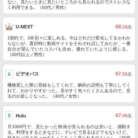
ない。見たいときに見たいところから見られるのでストレスな
く利用できる。（50代／男性）
68
U-NEXT
.18
点
1契約で、3本別々に楽しめる。今はどれだけ変化してるかわか
らないが、選択時に動画サイトをそれぞれ試してみたが、一番
自分が望んでいたコスパも含め、優れていたように感じる。
（60代以上／男性）
ビデオパス
67
.52
点
機種変した際に登録をしてくれて、解約の説明も丁寧にしてく
れて、わかりやすかった。見やすく色々たくさんあるので、見
るのが楽しくなった。（40代／女性）
67
Hulu
.49
点
月1000円で、見たかった映画が見られるのは安いと、感動す
る。料理をするときなどに、テレビで見るほどでもないけど、
好きなバラエティーをちょこちょこ見られるのもいい。（30代