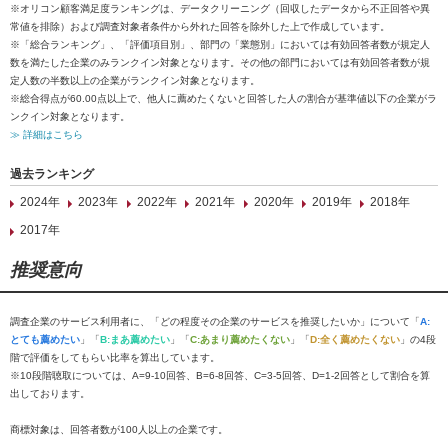
※オリコン顧客満足度ランキングは、データクリーニング（回収したデータから不正回答や異
常値を排除）および調査対象者条件から外れた回答を除外した上で作成しています。
※「総合ランキング」、「評価項目別」、部門の「業態別」においては有効回答者数が規定人
数を満たした企業のみランクイン対象となります。その他の部門においては有効回答者数が規
定人数の半数以上の企業がランクイン対象となります。
※総合得点が60.00点以上で、他人に薦めたくないと回答した人の割合が基準値以下の企業がラ
ンクイン対象となります。
≫ 詳細はこちら
過去ランキング
2024年
2023年
2022年
2021年
2020年
2019年
2018年
2017年
推奨意向
調査企業のサービス利用者に、「どの程度その企業のサービスを推奨したいか」について「
A:
とても薦めたい
」「
B:まあ薦めたい
」「
C:あまり薦めたくない
」「
D:全く薦めたくない
」の4段
階で評価をしてもらい比率を算出しています。
※10段階聴取については、A=9-10回答、B=6-8回答、C=3-5回答、D=1-2回答として割合を算
出しております。
商標対象は、回答者数が100人以上の企業です。