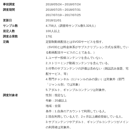
事前調査
2018/05/24～2018/07/24
調査期間
2018/07/25～2018/07/31
2017/07/19～2017/07/25
更新日
2018/11/01
サンプル数
4,758人（調査時サンプル数5,326人）
規定人数
100人以上
調査企業数
17社
定義
定額制動画配信とはSVODサービスを指す。
（SVODとは料金体系がサブスクリプション方式を採用してい
る動画配信サービスのことである。）
1.ユーザー投稿コンテンツを含んでいない。
2.ストリーミング動画コンテンツを含んでいる。
3.付帯のサブコンテンツの評価は含めない（雑誌読み放題、宅
配サービス、等）
4.専門チャンネル（1ジャンルのみの扱い）は対象外（部門
「ジャンル別」では対象）
5.アダルト、ギャンブルコンテンツは対象外。
調査対象者
性別：指定なし
年齢：20歳以上
地域：全国
条件：1.自身のアカウントで利用している人。
2.現在利用している人で、2ヶ月以上継続登録している人。
3.サブコンテンツやアダルト、ギャンブルコンテンツがメイン
の利用者は対象外。