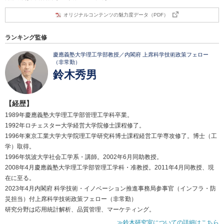
オリジナルコンテンツの魅力度データ（PDF）
ランキング監修
慶應義塾大学理工学部教授／内閣府 上席科学技術政策フェロー
（非常勤）
鈴木秀男
【経歴】
1989年慶應義塾大学理工学部管理工学科卒業。
1992年ロチェスター大学経営大学院修士課程修了。
1996年東京工業大学大学院理工学研究科博士課程経営工学専攻修了。博士（工
学）取得。
1996年筑波大学社会工学系・講師。2002年6月同助教授。
2008年4月慶應義塾大学理工学部管理工学科・准教授。2011年4月同教授、現
在に至る。
2023年4月内閣府 科学技術・イノベーション推進事務局参事官（インフラ・防
災担当）付上席科学技術政策フェロー（非常勤）
研究分野は応用統計解析、品質管理、マーケティング。
≫鈴木研究室についての詳細はこちら