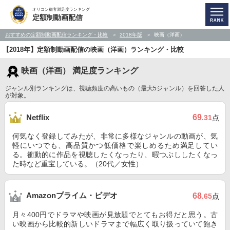
オリコン顧客満足度ランキング
定額制動画配信
おすすめの定額制動画配信ランキング・比較
2018年版
映画（洋画）
【2018年】定額制動画配信の映画（洋画）ランキング・比較
映画（洋画） 満足度ランキング
ジャンル別ランキングは、視聴頻度の高いもの（最大5ジャンル）を回答した人
が対象。
69
Netflix
.31
点
何気なく登録してみたが、非常に多様なジャンルの動画が、気
軽にいつでも、高品質かつ低価格で楽しめるため満足してい
る。衝動的に作品を視聴したくなったり、暇つぶししたくなっ
た時など重宝している。（20代／女性）
Amazonプライム・ビデオ
68
.65
点
月々400円でドラマや映画が見放題でとてもお得だと思う。古
い映画から比較的新しいドラマまで幅広く取り扱っていて飽き