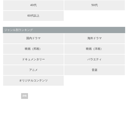
40代
50代
60代以上
ジャンル別ランキング
国内ドラマ
海外ドラマ
映画（邦画）
映画（洋画）
ドキュメンタリー
バラエティ
アニメ
音楽
オリジナルコンテンツ
PR