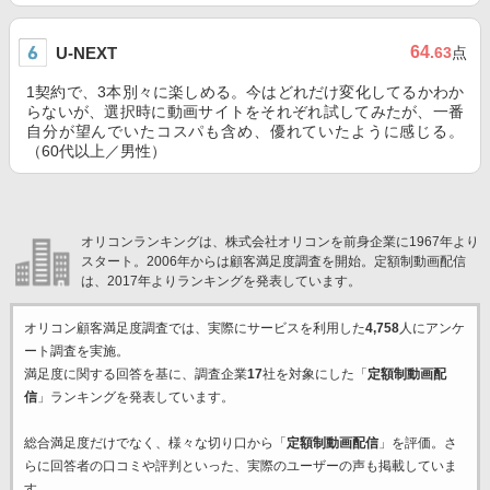
64
U-NEXT
.63
点
1契約で、3本別々に楽しめる。今はどれだけ変化してるかわか
らないが、選択時に動画サイトをそれぞれ試してみたが、一番
自分が望んでいたコスパも含め、優れていたように感じる。
（60代以上／男性）
オリコンランキングは、株式会社オリコンを前身企業に1967年より
スタート。2006年からは顧客満足度調査を開始。定額制動画配信
は、2017年よりランキングを発表しています。
オリコン顧客満足度調査では、実際にサービスを利用した
4,758
人にアンケ
ート調査を実施。
満足度に関する回答を基に、調査企業
17
社を対象にした「
定額制動画配
信
」ランキングを発表しています。
総合満足度だけでなく、様々な切り口から「
定額制動画配信
」を評価。さ
らに回答者の口コミや評判といった、実際のユーザーの声も掲載していま
す。