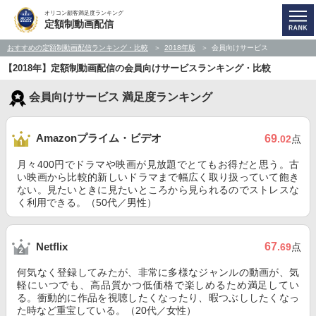
オリコン顧客満足度ランキング
定額制動画配信
おすすめの定額制動画配信ランキング・比較
2018年版
会員向けサービス
【2018年】定額制動画配信の会員向けサービスランキング・比較
会員向けサービス 満足度ランキング
Amazonプライム・ビデオ
69
.02
点
月々400円でドラマや映画が見放題でとてもお得だと思う。古
い映画から比較的新しいドラマまで幅広く取り扱っていて飽き
ない。見たいときに見たいところから見られるのでストレスな
く利用できる。（50代／男性）
67
Netflix
.69
点
何気なく登録してみたが、非常に多様なジャンルの動画が、気
軽にいつでも、高品質かつ低価格で楽しめるため満足してい
る。衝動的に作品を視聴したくなったり、暇つぶししたくなっ
た時など重宝している。（20代／女性）