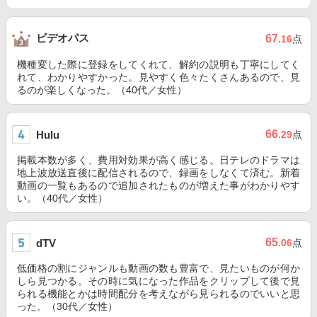
ビデオパス
67
.16
点
機種変した際に登録をしてくれて、解約の説明も丁寧にしてく
れて、わかりやすかった。見やすく色々たくさんあるので、見
るのが楽しくなった。（40代／女性）
66
Hulu
.29
点
掲載本数が多く、費用対効果が高く感じる。日テレのドラマは
地上波放送直後に配信されるので、録画をしなくて済む。新着
動画の一覧もあるので追加されたものが増えた事がわかりやす
い。（40代／女性）
65
dTV
.06
点
低価格の割にジャンルも動画の数も豊富で、見たいものが何か
しら見つかる。その時に気になった作品をクリップして後で見
られる機能とかは時間配分を考えながら見られるのでいいと思
った。（30代／女性）