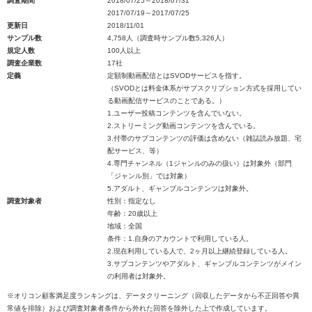
調査期間
2018/07/25～2018/07/31
2017/07/19～2017/07/25
更新日
2018/11/01
サンプル数
4,758人（調査時サンプル数5,326人）
規定人数
100人以上
調査企業数
17社
定義
定額制動画配信とはSVODサービスを指す。
（SVODとは料金体系がサブスクリプション方式を採用してい
る動画配信サービスのことである。）
1.ユーザー投稿コンテンツを含んでいない。
2.ストリーミング動画コンテンツを含んでいる。
3.付帯のサブコンテンツの評価は含めない（雑誌読み放題、宅
配サービス、等）
4.専門チャンネル（1ジャンルのみの扱い）は対象外（部門
「ジャンル別」では対象）
5.アダルト、ギャンブルコンテンツは対象外。
調査対象者
性別：指定なし
年齢：20歳以上
地域：全国
条件：1.自身のアカウントで利用している人。
2.現在利用している人で、2ヶ月以上継続登録している人。
3.サブコンテンツやアダルト、ギャンブルコンテンツがメイン
の利用者は対象外。
※オリコン顧客満足度ランキングは、データクリーニング（回収したデータから不正回答や異
常値を排除）および調査対象者条件から外れた回答を除外した上で作成しています。