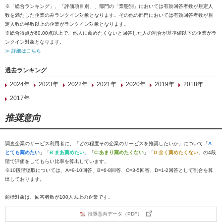
※「総合ランキング」、「評価項目別」、部門の「業態別」においては有効回答者数が規定人
数を満たした企業のみランクイン対象となります。その他の部門においては有効回答者数が規
定人数の半数以上の企業がランクイン対象となります。
※総合得点が60.00点以上で、他人に薦めたくないと回答した人の割合が基準値以下の企業がラ
ンクイン対象となります。
≫ 詳細はこちら
過去ランキング
2024年
2023年
2022年
2021年
2020年
2019年
2018年
2017年
推奨意向
調査企業のサービス利用者に、「どの程度その企業のサービスを推奨したいか」について「
A:
とても薦めたい
」「
B:まあ薦めたい
」「
C:あまり薦めたくない
」「
D:全く薦めたくない
」の4段
階で評価をしてもらい比率を算出しています。
※10段階聴取については、A=9-10回答、B=6-8回答、C=3-5回答、D=1-2回答として割合を算
出しております。
商標対象は、回答者数が100人以上の企業です。
推奨意向データ（PDF）