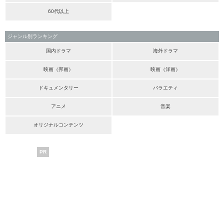
60代以上
ジャンル別ランキング
国内ドラマ
海外ドラマ
映画（邦画）
映画（洋画）
ドキュメンタリー
バラエティ
アニメ
音楽
オリジナルコンテンツ
PR