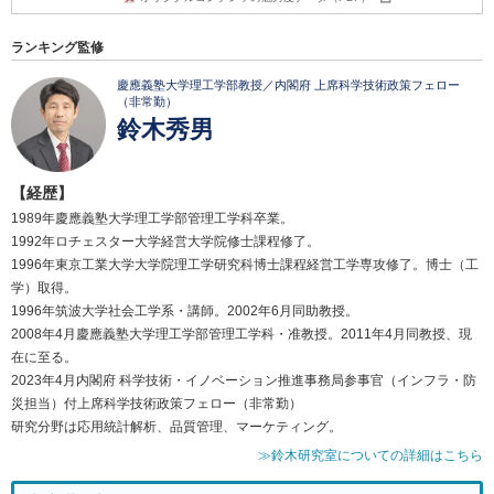
ランキング監修
慶應義塾大学理工学部教授／内閣府 上席科学技術政策フェロー
（非常勤）
鈴木秀男
【経歴】
1989年慶應義塾大学理工学部管理工学科卒業。
1992年ロチェスター大学経営大学院修士課程修了。
1996年東京工業大学大学院理工学研究科博士課程経営工学専攻修了。博士（工
学）取得。
1996年筑波大学社会工学系・講師。2002年6月同助教授。
2008年4月慶應義塾大学理工学部管理工学科・准教授。2011年4月同教授、現
在に至る。
2023年4月内閣府 科学技術・イノベーション推進事務局参事官（インフラ・防
災担当）付上席科学技術政策フェロー（非常勤）
研究分野は応用統計解析、品質管理、マーケティング。
≫鈴木研究室についての詳細はこちら