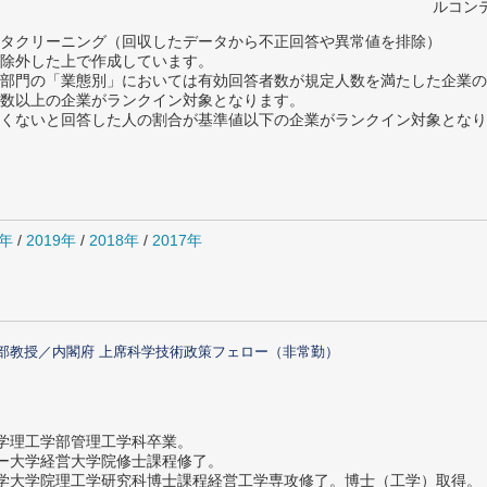
ルコン
タクリーニング（回収したデータから不正回答や異常値を排除）
除外した上で作成しています。
部門の「業態別」においては有効回答者数が規定人数を満たした企業の
数以上の企業がランクイン対象となります。
めたくないと回答した人の割合が基準値以下の企業がランクイン対象とな
0年
/
2019年
/
2018年
/
2017年
部教授／内閣府 上席科学技術政策フェロー（非常勤）
大学理工学部管理工学科卒業。
ター大学経営大学院修士課程修了。
大学大学院理工学研究科博士課程経営工学専攻修了。博士（工学）取得。