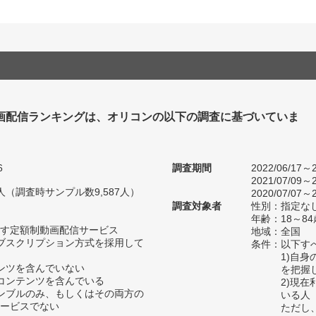
画配信ランキングは、オリコンの以下の調査に基づいていま
6
調査期間
2022/06/17～2
2021/07/09～2
38人（調査時サンプル数9,587人）
2020/07/07～2
調査対象者
性別：指定な
年齢：18～84
す定額制動画配信サービス
地域：全国
ブスクリプション方式を採用して
条件：以下す
1)自
ンツを含んでいない
を把握
コンテンツを含んでいる
2)現
ンブルのみ、もしくはその両方の
いる人
ービスでない
ただし