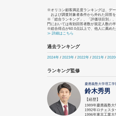
※オリコン顧客満足度ランキングは、デー
および調査対象者条件から外れた回答を
※「総合ランキング」、「評価項目別」、
門においては有効回答者数が規定人数の半
※総合得点が60.0点以上で、他人に薦
≫ 詳細はこちら
過去ランキング
2024年
/
2023年
/
2022年
/
2021年
/
202
ランキング監修
慶應義塾大学理工学
鈴木秀男
【経歴】
1989年慶應義塾
1992年ロチェス
1996年東京工業