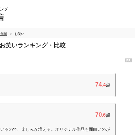
ング
信
22年版
お笑い
のお笑いランキング・比較
PR
74
.4
点
70
.6
点
ているので、楽しみが増える。オリジナル作品も面白いのが