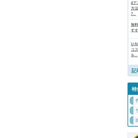
d
方法
7...
無
すす
U-
コ
を...
記
特