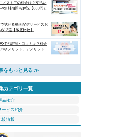
アニメストアの料金は？支払い
や無料期間も解説【660円と
料で試せる動画配信サービスお
め12選【徹底比較】
NEXTの評判・口コミは？料金
スパやメリット、デメリット
事をもっと見る ≫
集カテゴリ一覧
作品紹介
サービス紹介
比較情報