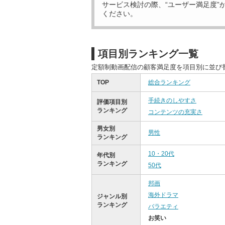
サービス検討の際、“ユーザー満足度”
ください。
項目別ランキング一覧
定額制動画配信の顧客満足度を項目別に並び
TOP
総合ランキング
手続きのしやすさ
評価項目別
ランキング
コンテンツの充実さ
男女別
男性
ランキング
10・20代
年代別
ランキング
50代
邦画
海外ドラマ
ジャンル別
ランキング
バラエティ
お笑い