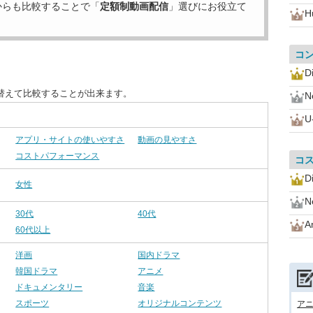
からも比較することで「
定額制動画配信
」選びにお役立て
H
コ
D
替えて比較することが出来ます。
Ne
U
アプリ・サイトの使いやすさ
動画の見やすさ
コストパフォーマンス
コ
D
女性
Ne
30代
40代
A
60代以上
洋画
国内ドラマ
韓国ドラマ
アニメ
ドキュメンタリー
音楽
スポーツ
オリジナルコンテンツ
アニ