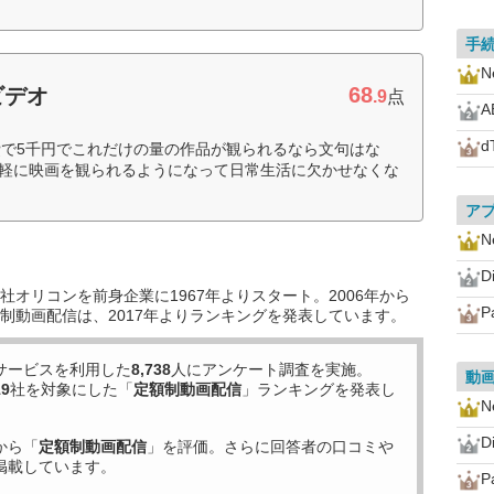
手
Ne
68
ビデオ
.9
点
A
d
で5千円でこれだけの量の作品が観られるなら文句はな
り手軽に映画を観られるようになって日常生活に欠かせなくな
ア
Ne
D
オリコンを前身企業に1967年よりスタート。2006年から
P
制動画配信は、2017年よりランキングを発表しています。
サービスを利用した
8,738
人にアンケート調査を実施。
動
19
社を対象にした「
定額制動画配信
」ランキングを発表し
Ne
D
から「
定額制動画配信
」を評価。さらに回答者の口コミや
掲載しています。
P