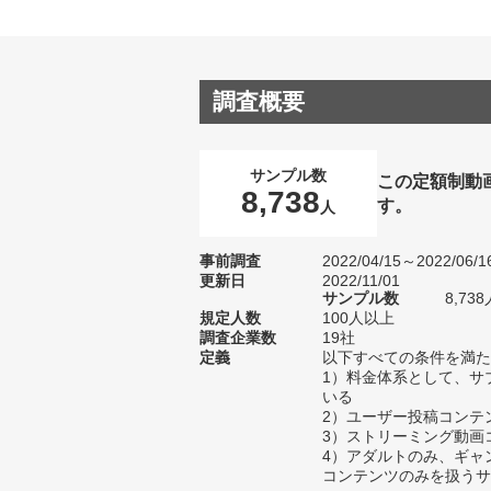
調査概要
サンプル数
この定額制動
8,738
す。
人
事前調査
2022/04/15～2022/06/1
更新日
2022/11/01
サンプル数
8,7
規定人数
100人以上
調査企業数
19社
定義
以下すべての条件を満た
1）料金体系として、サ
いる
2）ユーザー投稿コンテ
3）ストリーミング動画
4）アダルトのみ、ギャ
コンテンツのみを扱うサ