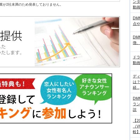
ンタ
業が2社未満のため発表しておりません。
動画サ
DM
点
DM
徴
ド
動画
デ
は
経...
DM
ラ
説
【2
（V
較