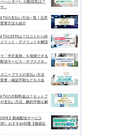
ーハンター)」の配信先は？
...
M TVの支払い方法一覧！注意
や変更方法も紹介
M TVの評判は？口コミから特
、メリット・デメリットを解説
ラマ「半沢直樹」を視聴できる
配信サービス・サブスクを...
ィズニープラスの支払い方法
？変更・確認手順などを入会
M TVの月額料金は？セットプ
ンや支払い方法、解約手順も解
026年】動画配信サービス
OD）おすすめ40選【徹底比
】