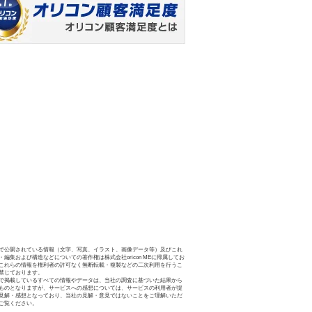
で公開されている情報（文字、写真、イラスト、画像データ等）及びこれ
・編集および構造などについての著作権は株式会社oricon MEに帰属してお
これらの情報を権利者の許可なく無断転載・複製などの二次利用を行うこ
禁じております。
で掲載しているすべての情報やデータは、当社の調査に基づいた結果から
ものとなりますが、サービスへの感想については、サービスの利用者が提
見解・感想となっており、当社の見解・意見ではないことをご理解いただ
ご覧ください。