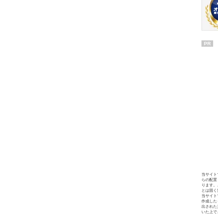
PR
当サイト
らの配置
ります。
とは固く
当サイト
作成した
出された
いた上で