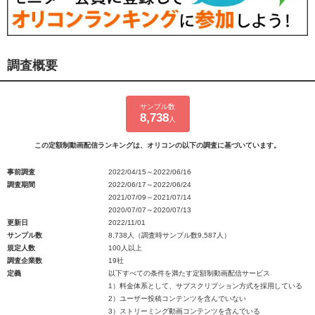
調査概要
サンプル数
8,738
人
この定額制動画配信ランキングは、オリコンの以下の調査に基づいています。
事前調査
2022/04/15～2022/06/16
調査期間
2022/06/17～2022/06/24
2021/07/09～2021/07/14
2020/07/07～2020/07/13
更新日
2022/11/01
サンプル数
8,738人（調査時サンプル数9,587人）
規定人数
100人以上
調査企業数
19社
定義
以下すべての条件を満たす定額制動画配信サービス
1）料金体系として、サブスクリプション方式を採用している
2）ユーザー投稿コンテンツを含んでいない
3）ストリーミング動画コンテンツを含んでいる