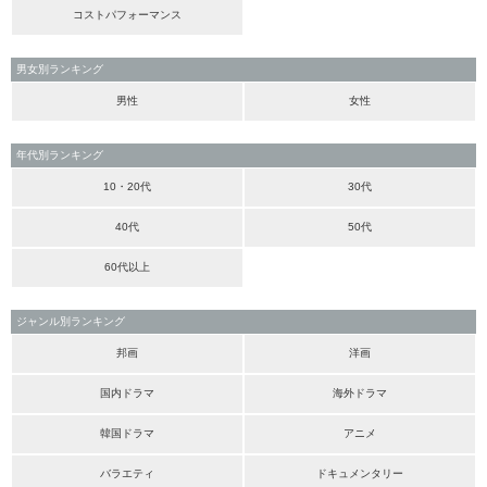
コストパフォーマンス
男女別ランキング
男性
女性
年代別ランキング
10・20代
30代
40代
50代
60代以上
ジャンル別ランキング
邦画
洋画
国内ドラマ
海外ドラマ
韓国ドラマ
アニメ
バラエティ
ドキュメンタリー