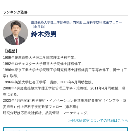
ランキング監修
慶應義塾大学理工学部教授／内閣府 上席科学技術政策フェロー
（非常勤）
鈴木秀男
【経歴】
1989年慶應義塾大学理工学部管理工学科卒業。
1992年ロチェスター大学経営大学院修士課程修了。
1996年東京工業大学大学院理工学研究科博士課程経営工学専攻修了。博士（工
学）取得。
1996年筑波大学社会工学系・講師。2002年6月同助教授。
2008年4月慶應義塾大学理工学部管理工学科・准教授。2011年4月同教授、現
在に至る。
2023年4月内閣府 科学技術・イノベーション推進事務局参事官（インフラ・防
災担当）付上席科学技術政策フェロー（非常勤）
研究分野は応用統計解析、品質管理、マーケティング。
≫鈴木研究室についての詳細はこちら