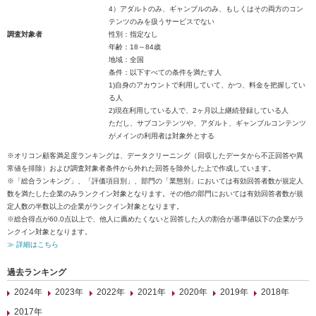
4）アダルトのみ、ギャンブルのみ、もしくはその両方のコン
テンツのみを扱うサービスでない
調査対象者
性別：指定なし
年齢：18～84歳
地域：全国
条件：以下すべての条件を満たす人
1)自身のアカウントで利用していて、かつ、料金を把握してい
る人
2)現在利用している人で、2ヶ月以上継続登録している人
ただし、サブコンテンツや、アダルト、ギャンブルコンテンツ
がメインの利用者は対象外とする
※オリコン顧客満足度ランキングは、データクリーニング（回収したデータから不正回答や異
常値を排除）および調査対象者条件から外れた回答を除外した上で作成しています。
※「総合ランキング」、「評価項目別」、部門の「業態別」においては有効回答者数が規定人
数を満たした企業のみランクイン対象となります。その他の部門においては有効回答者数が規
定人数の半数以上の企業がランクイン対象となります。
※総合得点が60.0点以上で、他人に薦めたくないと回答した人の割合が基準値以下の企業がラ
ンクイン対象となります。
≫ 詳細はこちら
過去ランキング
2024年
2023年
2022年
2021年
2020年
2019年
2018年
2017年