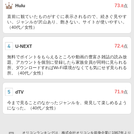
73
Hulu
.8
点
直前に観ていたものがすぐに表示されるので、続きぐ見やす
い。ジャンルが沢山あり、飽きない。サイトが使いやすい。
（40代／女性）
72
U-NEXT
.4
点
無料でポイントをもらえるところや動画の豊富さ雑誌の読み放
題、アカウントを個別に登録したら家族全員が同時に見られる
所、ダウンロードすればWi-Fi環境がなくても気にせず見られる
所。（40代／女性）
71
dTV
.9
点
今まで見ることのなかったジャンルを、発見して楽しめるよう
になった。（40代／女性）
オリコンランキングは、株式会社オリコンを前身企業に1967年より