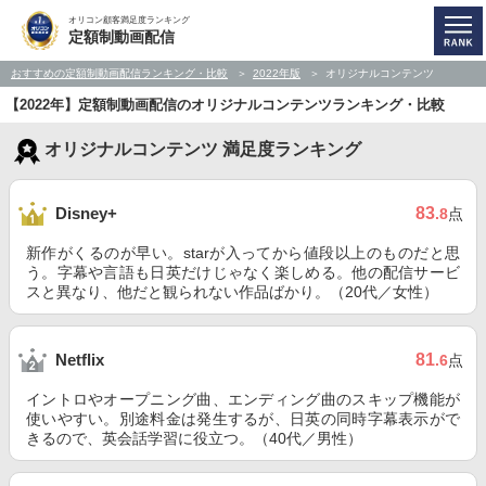
オリコン顧客満足度ランキング
定額制動画配信
おすすめの定額制動画配信ランキング・比較
2022年版
オリジナルコンテンツ
【2022年】定額制動画配信のオリジナルコンテンツランキング・比較
オリジナルコンテンツ 満足度ランキング
83
Disney+
.8
点
新作がくるのが早い。starが入ってから値段以上のものだと思
う。字幕や言語も日英だけじゃなく楽しめる。他の配信サービ
スと異なり、他だと観られない作品ばかり。（20代／女性）
81
Netflix
.6
点
イントロやオープニング曲、エンディング曲のスキップ機能が
使いやすい。別途料金は発生するが、日英の同時字幕表示がで
きるので、英会話学習に役立つ。（40代／男性）