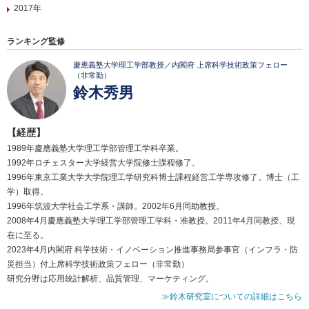
2017年
ランキング監修
慶應義塾大学理工学部教授／内閣府 上席科学技術政策フェロー
（非常勤）
鈴木秀男
【経歴】
1989年慶應義塾大学理工学部管理工学科卒業。
1992年ロチェスター大学経営大学院修士課程修了。
1996年東京工業大学大学院理工学研究科博士課程経営工学専攻修了。博士（工
学）取得。
1996年筑波大学社会工学系・講師。2002年6月同助教授。
2008年4月慶應義塾大学理工学部管理工学科・准教授。2011年4月同教授、現
在に至る。
2023年4月内閣府 科学技術・イノベーション推進事務局参事官（インフラ・防
災担当）付上席科学技術政策フェロー（非常勤）
研究分野は応用統計解析、品質管理、マーケティング。
≫鈴木研究室についての詳細はこちら