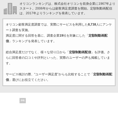
オリコンランキングは、株式会社オリコンを前身企業に1967年より
スタート。2006年からは顧客満足度調査を開始。定額制動画配信
は、2017年よりランキングを発表しています。
オリコン顧客満足度調査では、実際にサービスを利用した
8,738
人にアンケ
ート調査を実施。
満足度に関する回答を基に、調査企業
19
社を対象にした「
定額制動画配
信
」ランキングを発表しています。
総合満足度だけでなく、様々な切り口から「
定額制動画配信
」を評価。さ
らに回答者の口コミや評判といった、実際のユーザーの声も掲載していま
す。
サービス検討の際、“ユーザー満足度”からも比較することで「
定額制動画配
信
」選びにお役立てください。
PR