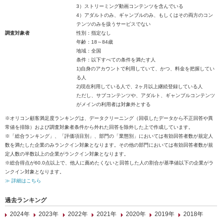
3）ストリーミング動画コンテンツを含んでいる
4）アダルトのみ、ギャンブルのみ、もしくはその両方のコン
テンツのみを扱うサービスでない
調査対象者
性別：指定なし
年齢：18～84歳
地域：全国
条件：以下すべての条件を満たす人
1)自身のアカウントで利用していて、かつ、料金を把握してい
る人
2)現在利用している人で、2ヶ月以上継続登録している人
ただし、サブコンテンツや、アダルト、ギャンブルコンテンツ
がメインの利用者は対象外とする
※オリコン顧客満足度ランキングは、データクリーニング（回収したデータから不正回答や異
常値を排除）および調査対象者条件から外れた回答を除外した上で作成しています。
※「総合ランキング」、「評価項目別」、部門の「業態別」においては有効回答者数が規定人
数を満たした企業のみランクイン対象となります。その他の部門においては有効回答者数が規
定人数の半数以上の企業がランクイン対象となります。
※総合得点が60.0点以上で、他人に薦めたくないと回答した人の割合が基準値以下の企業がラ
ンクイン対象となります。
≫ 詳細はこちら
過去ランキング
2024年
2023年
2022年
2021年
2020年
2019年
2018年