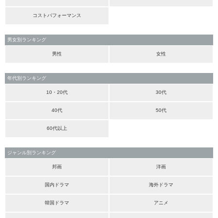
コストパフォーマンス
男女別ランキング
男性
女性
年代別ランキング
10・20代
30代
40代
50代
60代以上
ジャンル別ランキング
邦画
洋画
国内ドラマ
海外ドラマ
韓国ドラマ
アニメ