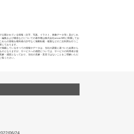
で公開されている情報（文字、写真、イラスト、画像データ等）及びこれ
・編集および構造などについての著作権は株式会社oricon MEに帰属してお
これらの情報を権利者の許可なく無断転載・複製などの二次利用を行うこ
禁じております。
で掲載しているすべての情報やデータは、当社の調査に基づいた結果から
ものとなりますが、サービスへの感想については、サービスの利用者が提
見解・感想となっており、当社の見解・意見ではないことをご理解いただ
ご覧ください。
022/06/24