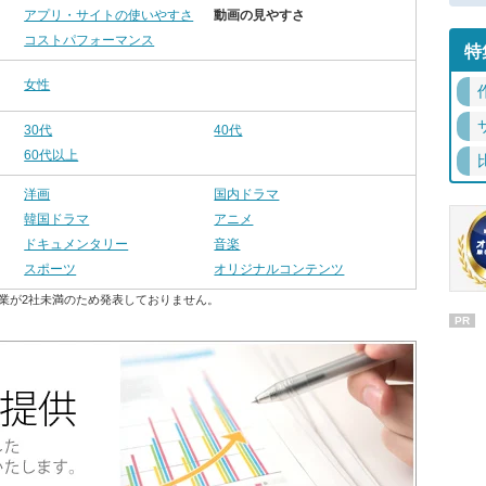
アプリ・サイトの使いやすさ
動画の見やすさ
コストパフォーマンス
特
女性
30代
40代
60代以上
洋画
国内ドラマ
韓国ドラマ
アニメ
ドキュメンタリー
音楽
スポーツ
オリジナルコンテンツ
業が2社未満のため発表しておりません。
PR