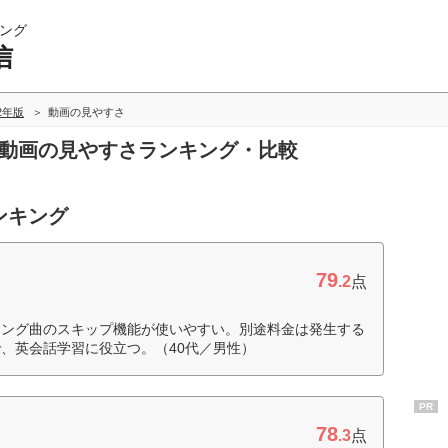
ング
信
22年版
動画の見やすさ
の動画の見やすさランキング・比較
ンキング
79
.2
点
ィング曲のスキップ機能が使いやすい。別途料金は発生する
、英会話学習に役立つ。（40代／男性）
PR
78
.3
点