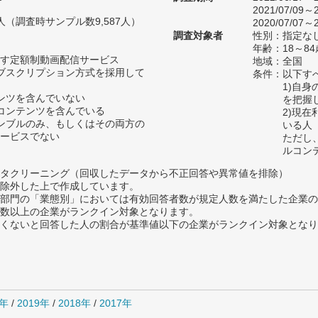
2021/07/09～2
38人（調査時サンプル数9,587人）
2020/07/07～2
調査対象者
性別：指定な
年齢：18～84
す定額制動画配信サービス
地域：全国
ブスクリプション方式を採用して
条件：以下す
1)自
ンツを含んでいない
を把握
コンテンツを含んでいる
2)現
ンブルのみ、もしくはその両方の
いる人
ービスでない
ただし
ルコン
タクリーニング（回収したデータから不正回答や異常値を排除）
除外した上で作成しています。
部門の「業態別」においては有効回答者数が規定人数を満たした企業の
数以上の企業がランクイン対象となります。
めたくないと回答した人の割合が基準値以下の企業がランクイン対象とな
0年
/
2019年
/
2018年
/
2017年