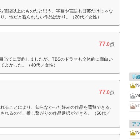
てから値段以上のものだと思う。字幕や言語も日英だけじゃな
り、他だと観られない作品ばかり。（20代／女性）
77
.0
点
 を目当てに契約しましたが、TBSのドラマも全体的に面白い
てよかった。（40代／女性）
手
Ne
77
.0
点
A
d
されることにより、知らなかった好みの作品を閲覧できる。
されるので、推し繋がりの作品選択ができる。（50代／
ア
Ne