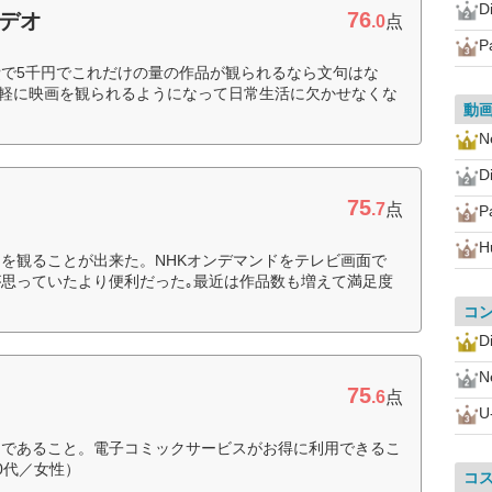
D
76
ビデオ
.0
点
P
で5千円でこれだけの量の作品が観られるなら文句はな
り手軽に映画を観られるようになって日常生活に欠かせなくな
動
Ne
D
75
.7
点
P
H
を観ることが出来た。NHKオンデマンドをテレビ画面で
思っていたより便利だった｡最近は作品数も増えて満足度
コ
D
Ne
75
.6
点
U
富であること。電子コミックサービスがお得に利用できるこ
0代／女性）
コ