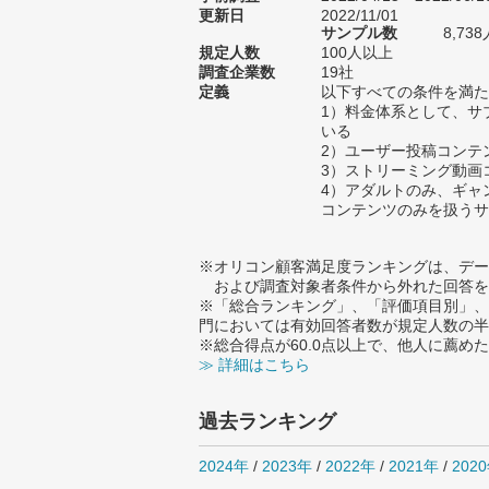
更新日
2022/11/01
サンプル数
8,7
規定人数
100人以上
調査企業数
19社
定義
以下すべての条件を満た
1）料金体系として、サ
いる
2）ユーザー投稿コンテ
3）ストリーミング動画
4）アダルトのみ、ギャ
コンテンツのみを扱うサ
※オリコン顧客満足度ランキングは、デー
および調査対象者条件から外れた回答を
※「総合ランキング」、「評価項目別」、
門においては有効回答者数が規定人数の半
※総合得点が60.0点以上で、他人に薦
≫ 詳細はこちら
過去ランキング
2024年
/
2023年
/
2022年
/
2021年
/
202