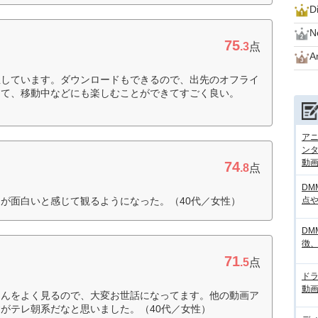
D
Ne
75
.3
点
A
宝しています。ダウンロードもできるので、出先のオフライ
きて、移動中などにも楽しむことができてすごく良い。
アニ
ンタ
動画サ
74
.8
点
DM
が面白いと感じて観るようになった。（40代／女性）
点
DM
徴
71
.5
点
ド
動画
もんをよく見るので、大変お世話になってます。他の動画ア
がテレ朝系だなと思いました。（40代／女性）