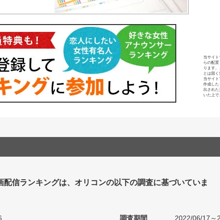
当サイト
らの配置
ります。
とは固く
当サイト
作成した
出された
いた上で
画配信ランキングは、オリコンの以下の調査に基づいていま
6
調査期間
2022/06/17～2