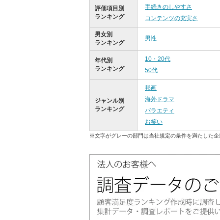
手続きのしやすさ
評価項目別
ランキング
コンテンツの充実さ
男女別
男性
ランキング
10・20代
年代別
ランキング
50代
邦画
海外ドラマ
ジャンル別
ランキング
バラエティ
お笑い
※文字がグレーの部門は当社規定の条件を満たした企