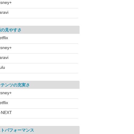
isney+
aravi
画の見やすさ
tflix
isney+
aravi
ulu
ンテンツの充実さ
isney+
tflix
-NEXT
ストパフォーマンス