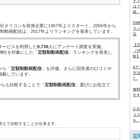
デ
は
経...
DM
オリコンを前身企業に1967年よりスタート。2006年から
ラ
制動画配信は、2017年よりランキングを発表しています。
説
【2
サービスを利用した
8,738
人にアンケート調査を実施。
（V
19
社を対象にした「
定額制動画配信
」ランキングを発表し
較
d
から「
定額制動画配信
」を評価。さらに回答者の口コミや
方法
掲載しています。
7...
からも比較することで「
定額制動画配信
」選びにお役立て
無
すす
U-
コ
を...
替えて比較することが出来ます。
記