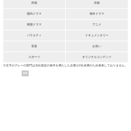
邦画
洋画
国内ドラマ
海外ドラマ
韓国ドラマ
アニメ
バラエティ
ドキュメンタリー
音楽
お笑い
スポーツ
オリジナルコンテンツ
※文字がグレーの部門は当社規定の条件を満たした企業が2社未満のため発表しておりません。
PR