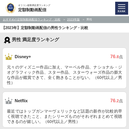
オリコン顧客満足度ランキング
定額制動画配信
おすすめの定額制動画配信ランキング・比較
2023年版
男性
【2023年】定額制動画配信の男性ランキング・比較
男性 満足度ランキング
76
Disney+
.8
点
元々のディズニー作品に加え、マーベル作品、ナショナル・ジ
オグラフィック作品、スター作品、スターウォーズ作品の膨大
な作品が鑑賞できて、全く飽きることがない。（60代以上／男
性）
76
Netflix
.2
点
最近ではトップガンマーヴェリックなど話題の新作が比較的早
く視聴できたこと、またシリーズものがそれぞれまとめて視聴
できるのが嬉しい。（60代以上／男性）