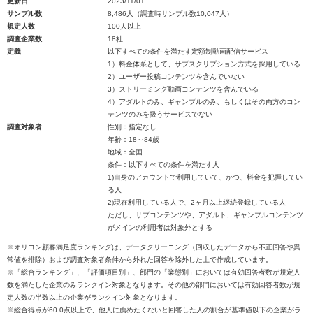
更新日
2023/11/01
サンプル数
8,486人（調査時サンプル数10,047人）
規定人数
100人以上
調査企業数
18社
定義
以下すべての条件を満たす定額制動画配信サービス
1）料金体系として、サブスクリプション方式を採用している
2）ユーザー投稿コンテンツを含んでいない
3）ストリーミング動画コンテンツを含んでいる
4）アダルトのみ、ギャンブルのみ、もしくはその両方のコン
テンツのみを扱うサービスでない
調査対象者
性別：指定なし
年齢：18～84歳
地域：全国
条件：以下すべての条件を満たす人
1)自身のアカウントで利用していて、かつ、料金を把握してい
る人
2)現在利用している人で、2ヶ月以上継続登録している人
ただし、サブコンテンツや、アダルト、ギャンブルコンテンツ
がメインの利用者は対象外とする
※オリコン顧客満足度ランキングは、データクリーニング（回収したデータから不正回答や異
常値を排除）および調査対象者条件から外れた回答を除外した上で作成しています。
※「総合ランキング」、「評価項目別」、部門の「業態別」においては有効回答者数が規定人
数を満たした企業のみランクイン対象となります。その他の部門においては有効回答者数が規
定人数の半数以上の企業がランクイン対象となります。
※総合得点が60.0点以上で、他人に薦めたくないと回答した人の割合が基準値以下の企業がラ