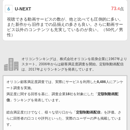
73
U-NEXT
.4
点
視聴できる動画サービスの数が、他と比べても圧倒的に多い。
また新作から旧作までの品揃えの多さも良い。さらに動画サー
ビス以外のコンテンツも充実しているのが良い。（50代／男
性）
オリコンランキングは、株式会社オリコンを前身企業に1967年より
スタート。2006年からは顧客満足度調査を開始。定額制動画配信
は、2017年よりランキングを発表しています。
オリコン顧客満足度調査では、実際にサービスを利用した
8,486
人にアンケ
ート調査を実施。
満足度に関する回答を基に、調査企業
18
社を対象にした「
定額制動画配
信
」ランキングを発表しています。
総合満足度だけでなく、様々な切り口から「
定額制動画配信
」を評価。さ
らに回答者の口コミや評判といった、実際のユーザーの声も掲載していま
す。