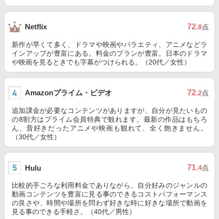
72
Netflix
.8
点
新作が早くて多く、ドラマや映画やバラエティ、アニメなどラ
インアップが豊富にある。料金のプランが豊富。日本のドラマ
や映画を見るときでも字幕がつけられる。（20代／女性）
Amazonプライム・ビデオ
72
.2
点
追加課金が必要なコンテンツがありますが、自分が見たいもの
の8割方はプライム会員特典で観れます。最新の作品はもちろ
ん、昔好きだったアニメや映画も観れて、全く飽きません。
（30代／女性）
71
Hulu
.4
点
比較的手ごろな利用料金でありながら、自分好みのジャンルの
動画コンテンツを豊富に見る事のできるコストパフォーマンス
の良さや、時間や場所を問わず好きな時に好きな場所で動画を
見る事のできる手軽さ。（40代／男性）