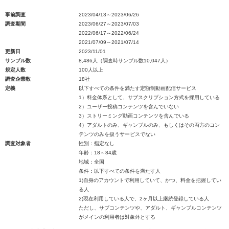
事前調査
2023/04/13～2023/06/26
調査期間
2023/06/27～2023/07/03
2022/06/17～2022/06/24
2021/07/09～2021/07/14
更新日
2023/11/01
サンプル数
8,486人（調査時サンプル数10,047人）
規定人数
100人以上
調査企業数
18社
定義
以下すべての条件を満たす定額制動画配信サービス
1）料金体系として、サブスクリプション方式を採用している
2）ユーザー投稿コンテンツを含んでいない
3）ストリーミング動画コンテンツを含んでいる
4）アダルトのみ、ギャンブルのみ、もしくはその両方のコン
テンツのみを扱うサービスでない
調査対象者
性別：指定なし
年齢：18～84歳
地域：全国
条件：以下すべての条件を満たす人
1)自身のアカウントで利用していて、かつ、料金を把握してい
る人
2)現在利用している人で、2ヶ月以上継続登録している人
ただし、サブコンテンツや、アダルト、ギャンブルコンテンツ
がメインの利用者は対象外とする