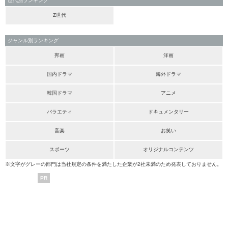
世代別ランキング
Z世代
ジャンル別ランキング
邦画
洋画
国内ドラマ
海外ドラマ
韓国ドラマ
アニメ
バラエティ
ドキュメンタリー
音楽
お笑い
スポーツ
オリジナルコンテンツ
※文字がグレーの部門は当社規定の条件を満たした企業が2社未満のため発表しておりません。
PR