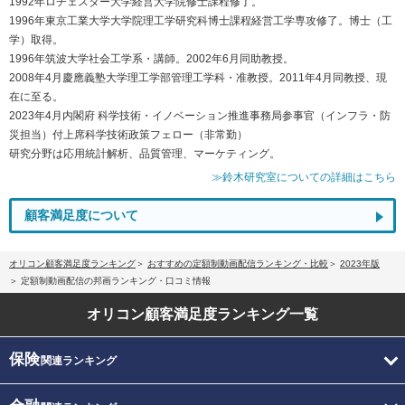
1992年ロチェスター大学経営大学院修士課程修了。
1996年東京工業大学大学院理工学研究科博士課程経営工学専攻修了。博士（工
学）取得。
1996年筑波大学社会工学系・講師。2002年6月同助教授。
2008年4月慶應義塾大学理工学部管理工学科・准教授。2011年4月同教授、現
在に至る。
2023年4月内閣府 科学技術・イノベーション推進事務局参事官（インフラ・防
災担当）付上席科学技術政策フェロー（非常勤）
研究分野は応用統計解析、品質管理、マーケティング。
≫鈴木研究室についての詳細はこちら
顧客満足度について
オリコン顧客満足度ランキング
おすすめの定額制動画配信ランキング・比較
2023年版
定額制動画配信の邦画ランキング・口コミ情報
オリコン顧客満足度
ランキング一覧
保険
関連ランキング