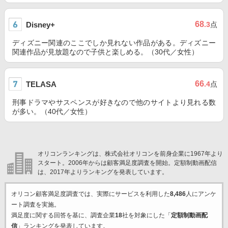
68
Disney+
.3
点
ディズニー関連のここでしか見れない作品がある。ディズニー
関連作品が見放題なので子供と楽しめる。（30代／女性）
66
TELASA
.4
点
刑事ドラマやサスペンスが好きなので他のサイトより見れる数
が多い。（40代／女性）
オリコンランキングは、株式会社オリコンを前身企業に1967年より
スタート。2006年からは顧客満足度調査を開始。定額制動画配信
は、2017年よりランキングを発表しています。
オリコン顧客満足度調査では、実際にサービスを利用した
8,486
人にアンケ
ート調査を実施。
満足度に関する回答を基に、調査企業
18
社を対象にした「
定額制動画配
信
」ランキングを発表しています。