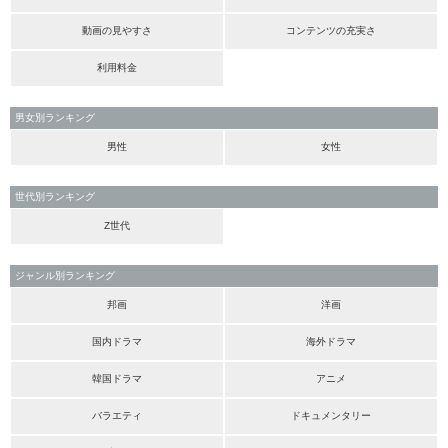
動画の見やすさ
コンテンツの充実さ
利用料金
男女別ランキング
男性
女性
世代別ランキング
Z世代
ジャンル別ランキング
邦画
洋画
国内ドラマ
海外ドラマ
韓国ドラマ
アニメ
バラエティ
ドキュメンタリー