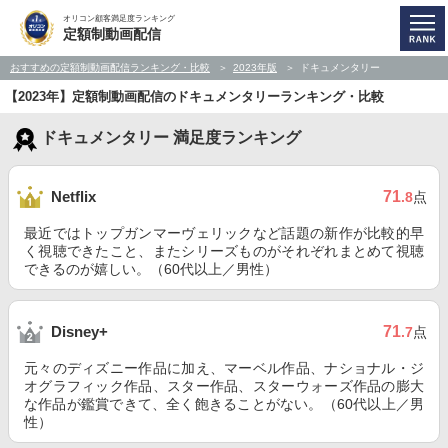
オリコン顧客満足度ランキング
定額制動画配信
おすすめの定額制動画配信ランキング・比較
2023年版
ドキュメンタリー
【2023年】定額制動画配信のドキュメンタリーランキング・比較
ドキュメンタリー 満足度ランキング
71
Netflix
.8
点
最近ではトップガンマーヴェリックなど話題の新作が比較的早
く視聴できたこと、またシリーズものがそれぞれまとめて視聴
できるのが嬉しい。（60代以上／男性）
71
Disney+
.7
点
元々のディズニー作品に加え、マーベル作品、ナショナル・ジ
オグラフィック作品、スター作品、スターウォーズ作品の膨大
な作品が鑑賞できて、全く飽きることがない。（60代以上／男
性）