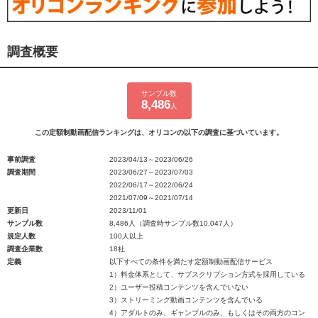
調査概要
サンプル数
8,486
人
この定額制動画配信ランキングは、オリコンの以下の調査に基づいています。
事前調査
2023/04/13～2023/06/26
調査期間
2023/06/27～2023/07/03
2022/06/17～2022/06/24
2021/07/09～2021/07/14
更新日
2023/11/01
サンプル数
8,486人（調査時サンプル数10,047人）
規定人数
100人以上
調査企業数
18社
定義
以下すべての条件を満たす定額制動画配信サービス
1）料金体系として、サブスクリプション方式を採用している
2）ユーザー投稿コンテンツを含んでいない
3）ストリーミング動画コンテンツを含んでいる
4）アダルトのみ、ギャンブルのみ、もしくはその両方のコン