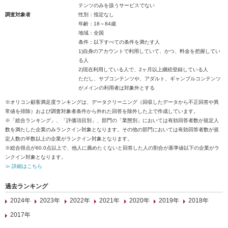
テンツのみを扱うサービスでない
調査対象者
性別：指定なし
年齢：18～84歳
地域：全国
条件：以下すべての条件を満たす人
1)自身のアカウントで利用していて、かつ、料金を把握してい
る人
2)現在利用している人で、2ヶ月以上継続登録している人
ただし、サブコンテンツや、アダルト、ギャンブルコンテンツ
がメインの利用者は対象外とする
※オリコン顧客満足度ランキングは、データクリーニング（回収したデータから不正回答や異
常値を排除）および調査対象者条件から外れた回答を除外した上で作成しています。
※「総合ランキング」、「評価項目別」、部門の「業態別」においては有効回答者数が規定人
数を満たした企業のみランクイン対象となります。その他の部門においては有効回答者数が規
定人数の半数以上の企業がランクイン対象となります。
※総合得点が60.0点以上で、他人に薦めたくないと回答した人の割合が基準値以下の企業がラ
ンクイン対象となります。
≫ 詳細はこちら
過去ランキング
2024年
2023年
2022年
2021年
2020年
2019年
2018年
2017年