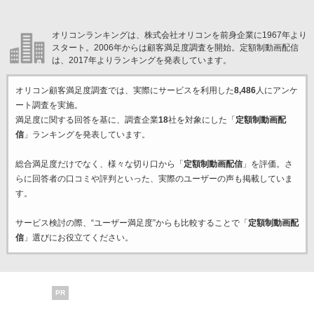
オリコンランキングは、株式会社オリコンを前身企業に1967年より
スタート。2006年からは顧客満足度調査を開始。定額制動画配信
は、2017年よりランキングを発表しています。
オリコン顧客満足度調査では、実際にサービスを利用した
8,486
人にアンケ
ート調査を実施。
満足度に関する回答を基に、調査企業
18
社を対象にした「
定額制動画配
信
」ランキングを発表しています。
総合満足度だけでなく、様々な切り口から「
定額制動画配信
」を評価。さ
らに回答者の口コミや評判といった、実際のユーザーの声も掲載していま
す。
サービス検討の際、“ユーザー満足度”からも比較することで「
定額制動画配
信
」選びにお役立てください。
PR