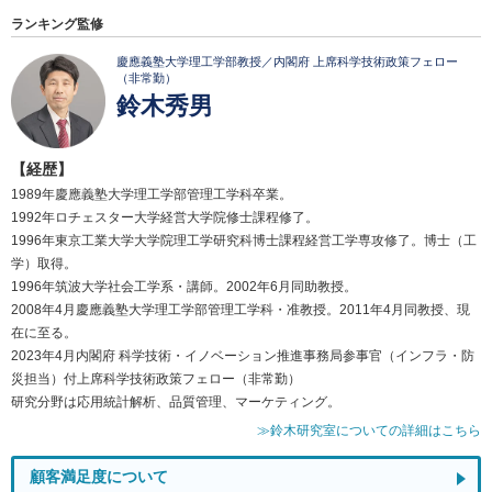
ランキング監修
慶應義塾大学理工学部教授／内閣府 上席科学技術政策フェロー
（非常勤）
鈴木秀男
【経歴】
1989年慶應義塾大学理工学部管理工学科卒業。
1992年ロチェスター大学経営大学院修士課程修了。
1996年東京工業大学大学院理工学研究科博士課程経営工学専攻修了。博士（工
学）取得。
1996年筑波大学社会工学系・講師。2002年6月同助教授。
2008年4月慶應義塾大学理工学部管理工学科・准教授。2011年4月同教授、現
在に至る。
2023年4月内閣府 科学技術・イノベーション推進事務局参事官（インフラ・防
災担当）付上席科学技術政策フェロー（非常勤）
研究分野は応用統計解析、品質管理、マーケティング。
≫鈴木研究室についての詳細はこちら
顧客満足度について