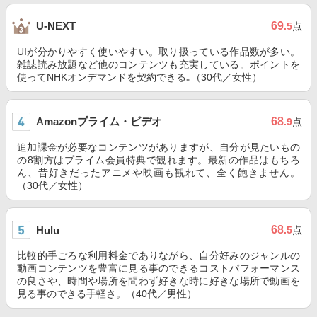
69
U-NEXT
.5
点
UIが分かりやすく使いやすい。取り扱っている作品数が多い。
雑誌読み放題など他のコンテンツも充実している。ポイントを
使ってNHKオンデマンドを契約できる｡（30代／女性）
Amazonプライム・ビデオ
68
.9
点
追加課金が必要なコンテンツがありますが、自分が見たいもの
の8割方はプライム会員特典で観れます。最新の作品はもちろ
ん、昔好きだったアニメや映画も観れて、全く飽きません。
（30代／女性）
68
Hulu
.5
点
比較的手ごろな利用料金でありながら、自分好みのジャンルの
動画コンテンツを豊富に見る事のできるコストパフォーマンス
の良さや、時間や場所を問わず好きな時に好きな場所で動画を
見る事のできる手軽さ。（40代／男性）