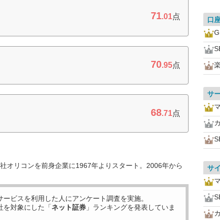
71
.01
点
口
S
70
.95
点
サ
68
.71
点
S
オリコンを前身企業に1967年よりスタート。2006年から
サ
S
サービスを利用した
人にアンケート調査を実施。
社を対象にした「
ネット証券
」ランキングを発表していま