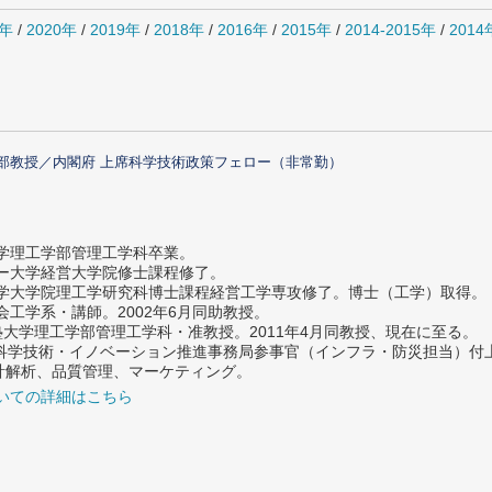
1年
/
2020年
/
2019年
/
2018年
/
2016年
/
2015年
/
2014-2015年
/
201
部教授／内閣府 上席科学技術政策フェロー（非常勤）
大学理工学部管理工学科卒業。
ター大学経営大学院修士課程修了。
大学大学院理工学研究科博士課程経営工学専攻修了。博士（工学）取得。
社会工学系・講師。2002年6月同助教授。
義塾大学理工学部管理工学科・准教授。2011年4月同教授、現在に至る。
府 科学技術・イノベーション推進事務局参事官（インフラ・防災担当）
計解析、品質管理、マーケティング。
いての詳細はこちら