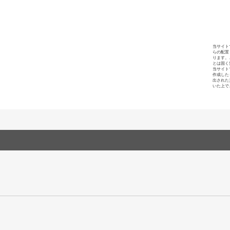
当サイト
らの配置
ります。
とは固く
当サイト
作成した
出された
いた上で