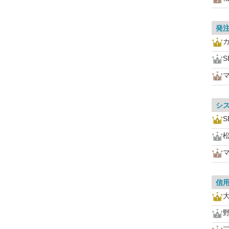
発
S
シ
S
信