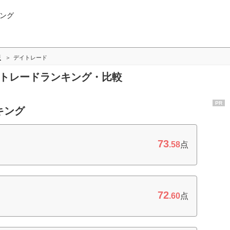
ング
版
デイトレード
イトレードランキング・比較
PR
キング
73
.58
点
72
.60
点