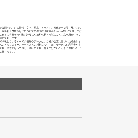
で公開されている情報（文字、写真、イラスト、画像データ等）及びこれ
・編集および構造などについての著作権は株式会社oricon MEに帰属してお
これらの情報を権利者の許可なく無断転載・複製などの二次利用を行うこ
禁じております。
で掲載しているすべての情報やデータは、当社の調査に基づいた結果から
ものとなりますが、サービスへの感想については、サービスの利用者が提
見解・感想となっており、当社の見解・意見ではないことをご理解いただ
ご覧ください。