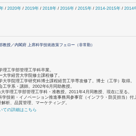
1年
/
2020年
/
2019年
/
2018年
/
2016年
/
2015年
/
2014-2015年
/
201
部教授／内閣府 上席科学技術政策フェロー（非常勤）
大学理工学部管理工学科卒業。
ター大学経営大学院修士課程修了。
大学大学院理工学研究科博士課程経営工学専攻修了。博士（工学）取得。
社会工学系・講師。2002年6月同助教授。
義塾大学理工学部管理工学科・准教授。2011年4月同教授、現在に至る。
府 科学技術・イノベーション推進事務局参事官（インフラ・防災担当）
計解析、品質管理、マーケティング。
いての詳細はこちら