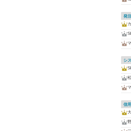
発
S
シ
S
信