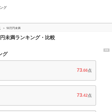
ング
版
50万円未満
0万円未満ランキング・比較
PR
ング
73
.66
点
73
.42
点