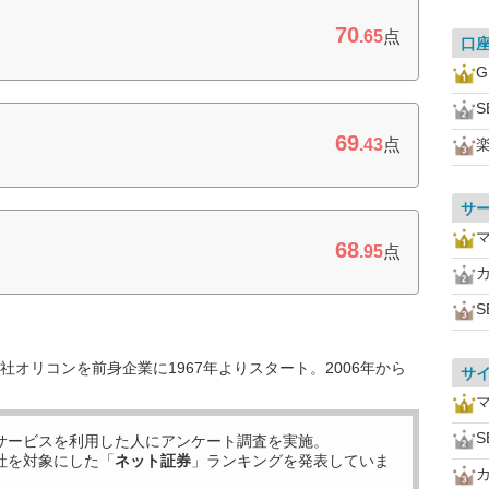
70
.65
点
口
S
69
.43
点
サ
68
.95
点
S
オリコンを前身企業に1967年よりスタート。2006年から
サ
S
サービスを利用した
人にアンケート調査を実施。
社を対象にした「
ネット証券
」ランキングを発表していま