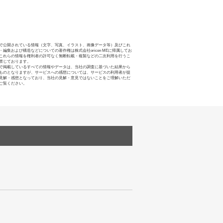
で公開されている情報（文字、写真、イラスト、画像データ等）及びこれ
・編集および構造などについての著作権は株式会社oricon MEに帰属してお
これらの情報を権利者の許可なく無断転載・複製などの二次利用を行うこ
禁じております。
で掲載しているすべての情報やデータは、当社の調査に基づいた結果から
ものとなりますが、サービスへの感想については、サービスの利用者が提
見解・感想となっており、当社の見解・意見ではないことをご理解いただ
ご覧ください。