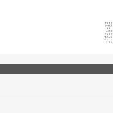
当サイト
らの配置
ります。
とは固く
当サイト
作成した
出された
いた上で