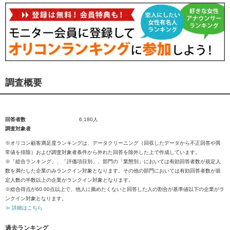
調査概要
回答者数
6,180人
調査対象者
※オリコン顧客満足度ランキングは、データクリーニング（回収したデータから不正回答や異
常値を排除）および調査対象者条件から外れた回答を除外した上で作成しています。
※「総合ランキング」、「評価項目別」、部門の「業態別」においては有効回答者数が規定人
数を満たした企業のみランクイン対象となります。その他の部門においては有効回答者数が規
定人数の半数以上の企業がランクイン対象となります。
※総合得点が60.00点以上で、他人に薦めたくないと回答した人の割合が基準値以下の企業がラ
ンクイン対象となります。
≫ 詳細はこちら
過去ランキング