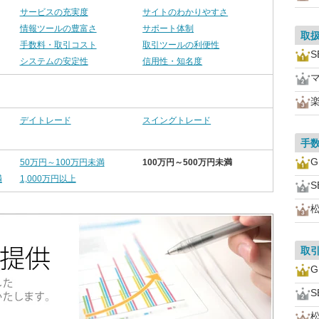
サービスの充実度
サイトのわかりやすさ
情報ツールの豊富さ
サポート体制
取
手数料・取引コスト
取引ツールの利便性
S
システムの安定性
信用性・知名度
デイトレード
スイングトレード
手
50万円～100万円未満
100万円～500万円未満
満
1,000万円以上
S
取
S