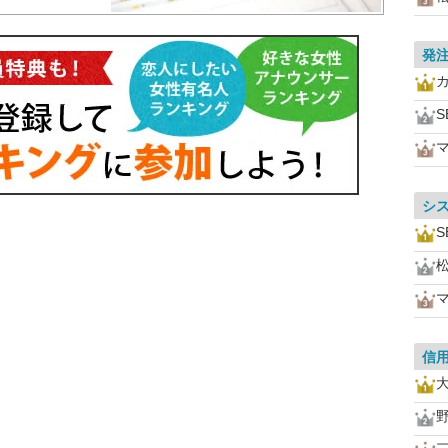
発
S
シ
S
信