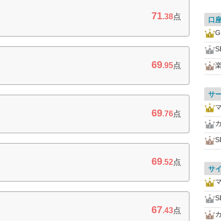
71
.38
点
口
S
69
.95
点
サ
69
.76
点
S
69
.52
点
サ
S
67
.43
点