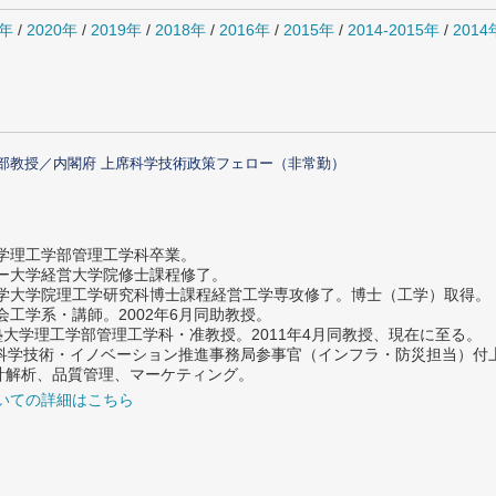
1年
/
2020年
/
2019年
/
2018年
/
2016年
/
2015年
/
2014-2015年
/
201
部教授／内閣府 上席科学技術政策フェロー（非常勤）
大学理工学部管理工学科卒業。
ター大学経営大学院修士課程修了。
大学大学院理工学研究科博士課程経営工学専攻修了。博士（工学）取得。
社会工学系・講師。2002年6月同助教授。
義塾大学理工学部管理工学科・准教授。2011年4月同教授、現在に至る。
府 科学技術・イノベーション推進事務局参事官（インフラ・防災担当）
計解析、品質管理、マーケティング。
いての詳細はこちら