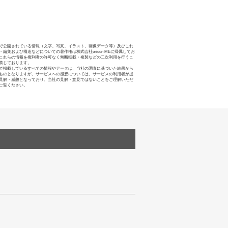
で公開されている情報（文字、写真、イラスト、画像データ等）及びこれ
・編集および構造などについての著作権は株式会社oricon MEに帰属してお
これらの情報を権利者の許可なく無断転載・複製などの二次利用を行うこ
禁じております。
で掲載しているすべての情報やデータは、当社の調査に基づいた結果から
ものとなりますが、サービスへの感想については、サービスの利用者が提
見解・感想となっており、当社の見解・意見ではないことをご理解いただ
ご覧ください。