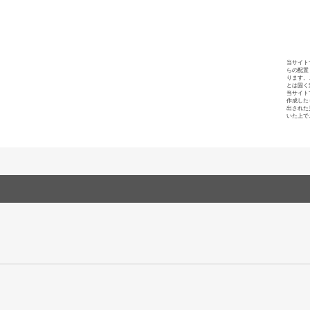
当サイト
らの配置
ります。
とは固く
当サイト
作成した
出された
いた上で