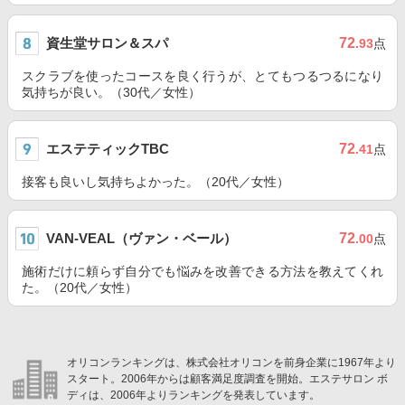
資生堂サロン＆スパ
72
.93
点
スクラブを使ったコースを良く行うが、とてもつるつるになり
気持ちが良い。（30代／女性）
エステティックTBC
72
.41
点
接客も良いし気持ちよかった。（20代／女性）
VAN-VEAL（ヴァン・ベール）
72
.00
点
施術だけに頼らず自分でも悩みを改善できる方法を教えてくれ
た。（20代／女性）
オリコンランキングは、株式会社オリコンを前身企業に1967年より
スタート。2006年からは顧客満足度調査を開始。エステサロン ボ
ディは、2006年よりランキングを発表しています。