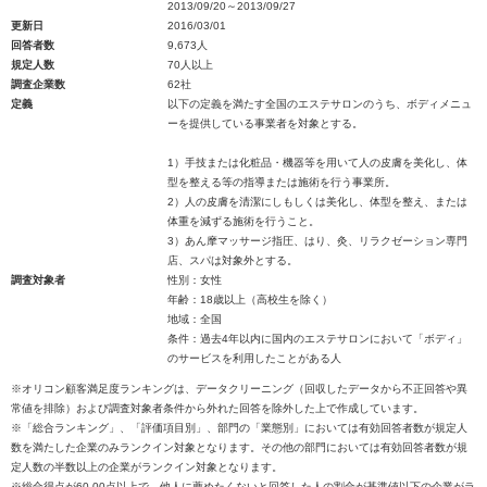
2013/09/20～2013/09/27
更新日
2016/03/01
回答者数
9,673人
規定人数
70人以上
調査企業数
62社
定義
以下の定義を満たす全国のエステサロンのうち、ボディメニュ
ーを提供している事業者を対象とする。
1）手技または化粧品・機器等を用いて人の皮膚を美化し、体
型を整える等の指導または施術を行う事業所。
2）人の皮膚を清潔にしもしくは美化し、体型を整え、または
体重を減ずる施術を行うこと。
3）あん摩マッサージ指圧、はり、灸、リラクゼーション専門
店、スパは対象外とする。
調査対象者
性別：女性
年齢：18歳以上（高校生を除く）
地域：全国
条件：過去4年以内に国内のエステサロンにおいて「ボディ」
のサービスを利用したことがある人
※オリコン顧客満足度ランキングは、データクリーニング（回収したデータから不正回答や異
常値を排除）および調査対象者条件から外れた回答を除外した上で作成しています。
※「総合ランキング」、「評価項目別」、部門の「業態別」においては有効回答者数が規定人
数を満たした企業のみランクイン対象となります。その他の部門においては有効回答者数が規
定人数の半数以上の企業がランクイン対象となります。
※総合得点が60.00点以上で、他人に薦めたくないと回答した人の割合が基準値以下の企業がラ