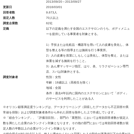
2013/09/20～2013/09/27
更新日
2016/03/01
回答者数
9,673人
規定人数
70人以上
調査企業数
62社
定義
以下の定義を満たす全国のエステサロンのうち、ボディメニュ
ーを提供している事業者を対象とする。
1）手技または化粧品・機器等を用いて人の皮膚を美化し、体
型を整える等の指導または施術を行う事業所。
2）人の皮膚を清潔にしもしくは美化し、体型を整え、または
体重を減ずる施術を行うこと。
3）あん摩マッサージ指圧、はり、灸、リラクゼーション専門
店、スパは対象外とする。
調査対象者
性別：女性
年齢：18歳以上（高校生を除く）
地域：全国
条件：過去4年以内に国内のエステサロンにおいて「ボディ」
のサービスを利用したことがある人
※オリコン顧客満足度ランキングは、データクリーニング（回収したデータから不正回答や異
常値を排除）および調査対象者条件から外れた回答を除外した上で作成しています。
※「総合ランキング」、「評価項目別」、部門の「業態別」においては有効回答者数が規定人
数を満たした企業のみランクイン対象となります。その他の部門においては有効回答者数が規
定人数の半数以上の企業がランクイン対象となります。
※総合得点が60.00点以上で、他人に薦めたくないと回答した人の割合が基準値以下の企業がラ