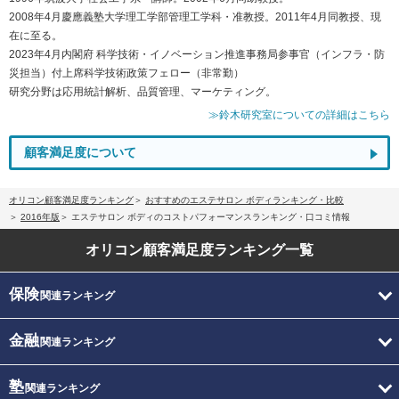
2008年4月慶應義塾大学理工学部管理工学科・准教授。2011年4月同教授、現
在に至る。
2023年4月内閣府 科学技術・イノベーション推進事務局参事官（インフラ・防
災担当）付上席科学技術政策フェロー（非常勤）
研究分野は応用統計解析、品質管理、マーケティング。
≫鈴木研究室についての詳細はこちら
顧客満足度について
オリコン顧客満足度ランキング
おすすめのエステサロン ボディランキング・比較
2016年版
エステサロン ボディのコストパフォーマンスランキング・口コミ情報
オリコン顧客満足度
ランキング一覧
保険
関連ランキング
金融
関連ランキング
塾
関連ランキング