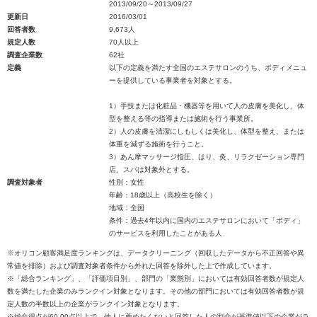
2013/09/20～2013/09/27
更新日
2016/03/01
回答者数
9,673人
規定人数
70人以上
調査企業数
62社
定義
以下の定義を満たす全国のエステサロンのうち、ボディメニュ
ーを提供している事業者を対象とする。
1）手技または化粧品・機器等を用いて人の皮膚を美化し、体
型を整える等の指導または施術を行う事業所。
2）人の皮膚を清潔にしもしくは美化し、体型を整え、または
体重を減ずる施術を行うこと。
3）あん摩マッサージ指圧、はり、灸、リラクゼーション専門
店、スパは対象外とする。
調査対象者
性別：女性
年齢：18歳以上（高校生を除く）
地域：全国
条件：過去4年以内に国内のエステサロンにおいて「ボディ」
のサービスを利用したことがある人
※オリコン顧客満足度ランキングは、データクリーニング（回収したデータから不正回答や異
常値を排除）および調査対象者条件から外れた回答を除外した上で作成しています。
※「総合ランキング」、「評価項目別」、部門の「業態別」においては有効回答者数が規定人
数を満たした企業のみランクイン対象となります。その他の部門においては有効回答者数が規
定人数の半数以上の企業がランクイン対象となります。
※総合得点が60.00点以上で、他人に薦めたくないと回答した人の割合が基準値以下の企業がラ