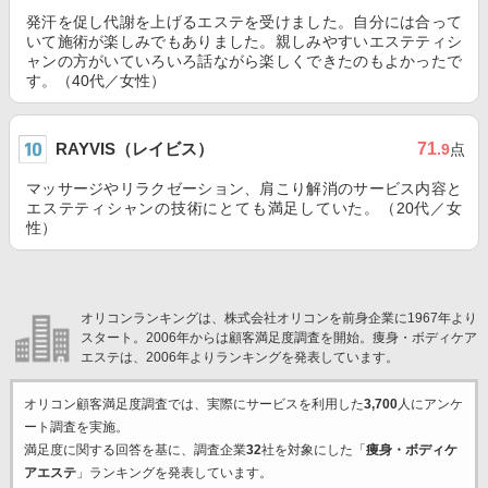
発汗を促し代謝を上げるエステを受けました。自分には合って
いて施術が楽しみでもありました。親しみやすいエステティシ
ャンの方がいていろいろ話ながら楽しくできたのもよかったで
す。（40代／女性）
RAYVIS（レイビス）
71
.9
点
マッサージやリラクゼーション、肩こり解消のサービス内容と
エステティシャンの技術にとても満足していた。（20代／女
性）
オリコンランキングは、株式会社オリコンを前身企業に1967年より
スタート。2006年からは顧客満足度調査を開始。痩身・ボディケア
エステは、2006年よりランキングを発表しています。
オリコン顧客満足度調査では、実際にサービスを利用した
3,700
人にアンケ
ート調査を実施。
満足度に関する回答を基に、調査企業
32
社を対象にした「
痩身・ボディケ
アエステ
」ランキングを発表しています。