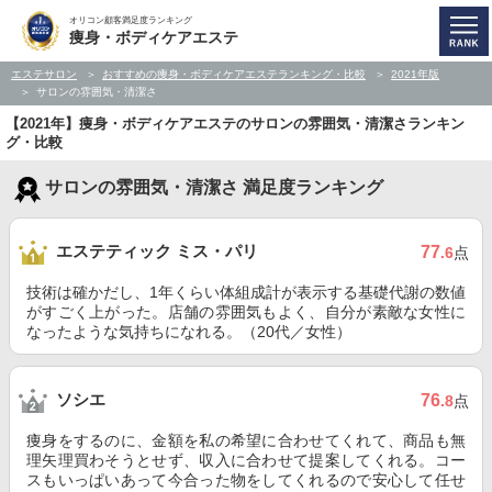
オリコン顧客満足度ランキング
痩身・ボディケアエステ
エステサロン
おすすめの痩身・ボディケアエステランキング・比較
2021年版
サロンの雰囲気・清潔さ
【2021年】痩身・ボディケアエステのサロンの雰囲気・清潔さランキン
グ・比較
サロンの雰囲気・清潔さ 満足度ランキング
エステティック ミス・パリ
77
.6
点
技術は確かだし、1年くらい体組成計が表示する基礎代謝の数値
がすごく上がった。店舗の雰囲気もよく、自分が素敵な女性に
なったような気持ちになれる。（20代／女性）
ソシエ
76
.8
点
痩身をするのに、金額を私の希望に合わせてくれて、商品も無
理矢理買わそうとせず、収入に合わせて提案してくれる。コー
スもいっぱいあって今合った物をしてくれるので安心して任せ