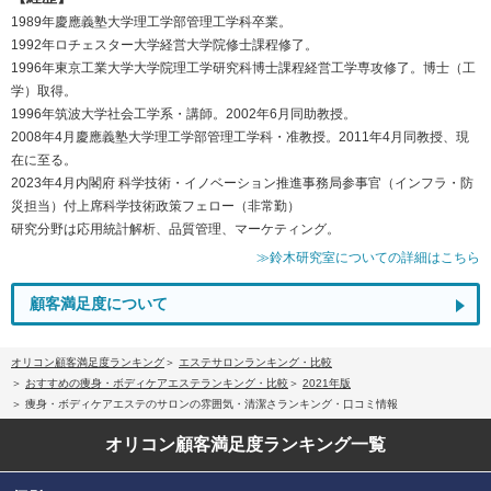
1989年慶應義塾大学理工学部管理工学科卒業。
1992年ロチェスター大学経営大学院修士課程修了。
1996年東京工業大学大学院理工学研究科博士課程経営工学専攻修了。博士（工
学）取得。
1996年筑波大学社会工学系・講師。2002年6月同助教授。
2008年4月慶應義塾大学理工学部管理工学科・准教授。2011年4月同教授、現
在に至る。
2023年4月内閣府 科学技術・イノベーション推進事務局参事官（インフラ・防
災担当）付上席科学技術政策フェロー（非常勤）
研究分野は応用統計解析、品質管理、マーケティング。
≫鈴木研究室についての詳細はこちら
顧客満足度について
オリコン顧客満足度ランキング
エステサロンランキング・比較
おすすめの痩身・ボディケアエステランキング・比較
2021年版
痩身・ボディケアエステのサロンの雰囲気・清潔さランキング・口コミ情報
オリコン顧客満足度
ランキング一覧