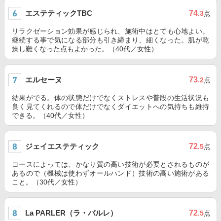
エステティックTBC
74
.3
点
リラクゼーション効果が感じられ、施術中はとても心地よい。
継続する事で気になる部分も引き締まり、細くなった。肌が乾
燥し難くなった点もよかった。（40代／女性）
エルセーヌ
73
.2
点
結果がでる。体の状態だけでなくストレスや普段の生活状況も
良く見てくれるので体だけでなくダイエットへの気持ちも維持
できる。（40代／女性）
ジェイエステティック
72
.5
点
コースによっては、かなり質の高い技術が必要とされるものが
あるので（機械は使わずオールハンド）技術の高い施術がある
こと。（30代／女性）
La PARLER（ラ・パルレ）
72
.5
点