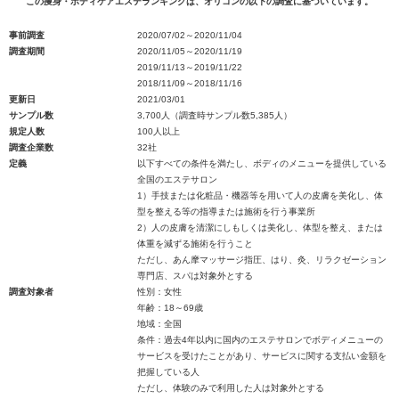
この痩身・ボディケアエステランキングは、オリコンの以下の調査に基づいています。
事前調査
2020/07/02～2020/11/04
調査期間
2020/11/05～2020/11/19
2019/11/13～2019/11/22
2018/11/09～2018/11/16
更新日
2021/03/01
サンプル数
3,700人（調査時サンプル数5,385人）
規定人数
100人以上
調査企業数
32社
定義
以下すべての条件を満たし、ボディのメニューを提供している
全国のエステサロン
1）手技または化粧品・機器等を用いて人の皮膚を美化し、体
型を整える等の指導または施術を行う事業所
2）人の皮膚を清潔にしもしくは美化し、体型を整え、または
体重を減ずる施術を行うこと
ただし、あん摩マッサージ指圧、はり、灸、リラクゼーション
専門店、スパは対象外とする
調査対象者
性別：女性
年齢：18～69歳
地域：全国
条件：過去4年以内に国内のエステサロンでボディメニューの
サービスを受けたことがあり、サービスに関する支払い金額を
把握している人
ただし、体験のみで利用した人は対象外とする