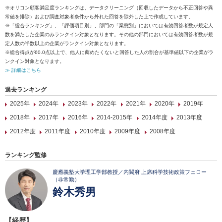
※オリコン顧客満足度ランキングは、データクリーニング（回収したデータから不正回答や異
常値を排除）および調査対象者条件から外れた回答を除外した上で作成しています。
※「総合ランキング」、「評価項目別」、部門の「業態別」においては有効回答者数が規定人
数を満たした企業のみランクイン対象となります。その他の部門においては有効回答者数が規
定人数の半数以上の企業がランクイン対象となります。
※総合得点が60.0点以上で、他人に薦めたくないと回答した人の割合が基準値以下の企業がラ
ンクイン対象となります。
≫ 詳細はこちら
過去ランキング
2025年
2024年
2023年
2022年
2021年
2020年
2019年
2018年
2017年
2016年
2014-2015年
2014年度
2013年度
2012年度
2011年度
2010年度
2009年度
2008年度
ランキング監修
慶應義塾大学理工学部教授／内閣府 上席科学技術政策フェロー
（非常勤）
鈴木秀男
【経歴】