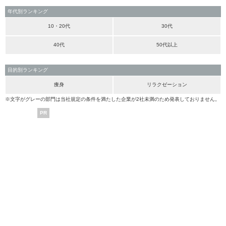
年代別ランキング
10・20代
30代
40代
50代以上
目的別ランキング
痩身
リラクゼーション
※文字がグレーの部門は当社規定の条件を満たした企業が2社未満のため発表しておりません。
PR