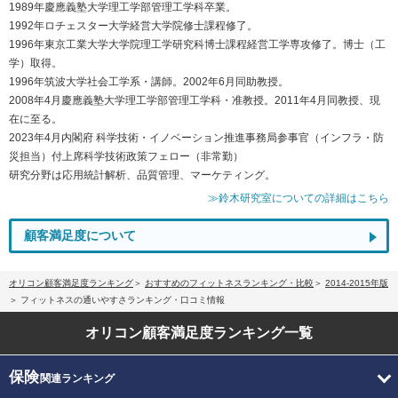
1989年慶應義塾大学理工学部管理工学科卒業。
1992年ロチェスター大学経営大学院修士課程修了。
1996年東京工業大学大学院理工学研究科博士課程経営工学専攻修了。博士（工
学）取得。
1996年筑波大学社会工学系・講師。2002年6月同助教授。
2008年4月慶應義塾大学理工学部管理工学科・准教授。2011年4月同教授、現
在に至る。
2023年4月内閣府 科学技術・イノベーション推進事務局参事官（インフラ・防
災担当）付上席科学技術政策フェロー（非常勤）
研究分野は応用統計解析、品質管理、マーケティング。
≫鈴木研究室についての詳細はこちら
顧客満足度について
オリコン顧客満足度ランキング
おすすめのフィットネスランキング・比較
2014-2015年版
フィットネスの通いやすさランキング・口コミ情報
オリコン顧客満足度
ランキング一覧
保険
関連ランキング