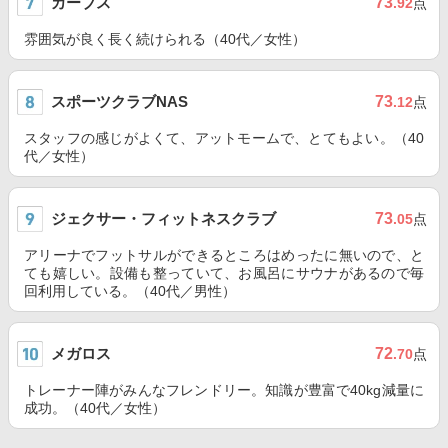
カーブス
73
.92
点
雰囲気が良く長く続けられる（40代／女性）
スポーツクラブNAS
73
.12
点
スタッフの感じがよくて、アットモームで、とてもよい。（40
代／女性）
ジェクサー・フィットネスクラブ
73
.05
点
アリーナでフットサルができるところはめったに無いので、と
ても嬉しい。設備も整っていて、お風呂にサウナがあるので毎
回利用している。（40代／男性）
メガロス
72
.70
点
トレーナー陣がみんなフレンドリー。知識が豊富で40kg減量に
成功。（40代／女性）