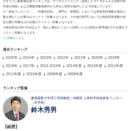
※オリコン顧客満足度ランキングは、データクリーニング（回収したデータから不正回答や異
常値を排除）および調査対象者条件から外れた回答を除外した上で作成しています。
※「総合ランキング」、「評価項目別」、部門の「業態別」においては有効回答者数が規定人
数を満たした企業のみランクイン対象となります。その他の部門においては有効回答者数が規
定人数の半数以上の企業がランクイン対象となります。
※総合得点が60.00点以上で、他人に薦めたくないと回答した人の割合が基準値以下の企業がラ
ンクイン対象となります。
≫ 詳細はこちら
過去ランキング
2025年
2024年
2023年
2022年
2021年
2020年
2019年
2018年
2017年
2014-2015年
2014年度
2013年度
2012年度
2011年度
2010年度
2009年度
2008年度
ランキング監修
慶應義塾大学理工学部教授／内閣府 上席科学技術政策フェロー
（非常勤）
鈴木秀男
【経歴】