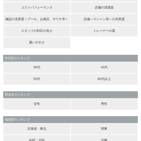
コストパフォーマンス
店舗の清潔度
施設の充実度＜プール、お風呂、サウナ等＞
設備＜マシーン等＞の充実度
スタッフの対応の良さ
トレーナーの質
通いやすさ
年代別ランキング
30代
40代
50代
60代以上
男女別ランキング
女性
男性
地域別ランキング
北海道・東北
関東
中部・北陸
近畿