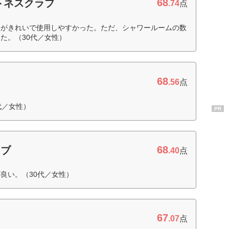
68
トネスクラブ
.74
点
てがきれいで使用しやすかった。ただ、シャワールームの数
た。（30代／女性）
68
.56
点
代／女性）
PR
68
ラブ
.40
点
良い。（30代／女性）
67
.07
点