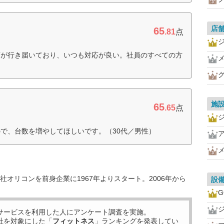
店
65
.81
点
育が行き届いており、いつも対応が良い。社員のすべての方
施
65
.65
点
で、台数を増やしてほしいです。（30代／男性）
オリコンを前身企業に1967年よりスタート。2006年から
設
G
サービスを利用した
人にアンケート調査を実施。
社を対象にした「
フィットネス
」ランキングを発表してい