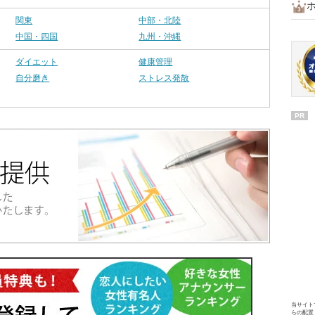
関東
中部・北陸
中国・四国
九州・沖縄
ダイエット
健康管理
自分磨き
ストレス発散
PR
当サイト
らの配置