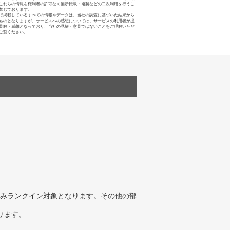
これらの情報を権利者の許可なく無断転載・複製などの二次利用を行うこ
禁じております。
で掲載しているすべての情報やデータは、当社の調査に基づいた結果から
ものとなりますが、サービスへの感想については、サービスの利用者が提
見解・感想となっており、当社の見解・意見ではないことをご理解いただ
ご覧ください。
みランクイン対象となります。その他の部
ります。