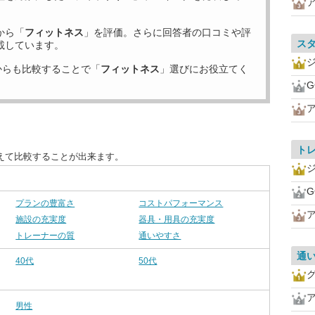
から「
フィットネス
」を評価。さらに回答者の口コミや評
ス
載しています。
からも比較することで「
フィットネス
」選びにお役立てく
G
ト
えて比較することが出来ます。
G
プランの豊富さ
コストパフォーマンス
施設の充実度
器具・用具の充実度
トレーナーの質
通いやすさ
通
40代
50代
男性