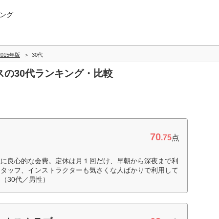
ング
-2015年版
30代
ネスの30代ランキング・比較
70
.75
点
上に良心的な会費。定休は月１回だけ、早朝から深夜まで利
スタッフ、インストラクターも気さくな人ばかりで利用して
（30代／男性）