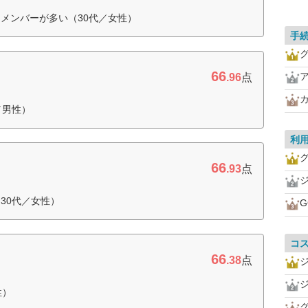
メンバーが多い（30代／女性）
手
66
.96
点
／男性）
利
66
.93
点
30代／女性）
G
コ
66
.38
点
性）