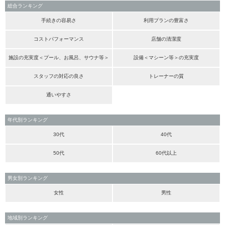
総合ランキング
手続きの容易さ
利用プランの豊富さ
コストパフォーマンス
店舗の清潔度
施設の充実度＜プール、お風呂、サウナ等＞
設備＜マシーン等＞の充実度
スタッフの対応の良さ
トレーナーの質
通いやすさ
年代別ランキング
30代
40代
50代
60代以上
男女別ランキング
女性
男性
地域別ランキング