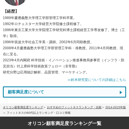
【経歴】
1989年慶應義塾大学理工学部管理工学科卒業。
1992年ロチェスター大学経営大学院修士課程修了。
1996年東京工業大学大学院理工学研究科博士課程経営工学専攻修了。博士（工
学）取得。
1996年筑波大学社会工学系・講師。2002年6月同助教授。
2008年4月慶應義塾大学理工学部管理工学科・准教授。2011年4月同教授、現
在に至る。
2023年4月内閣府 科学技術・イノベーション推進事務局参事官（インフラ・防
災担当）付上席科学技術政策フェロー（非常勤）
研究分野は応用統計解析、品質管理、マーケティング。
≫鈴木研究室についての詳細はこちら
顧客満足度について
オリコン顧客満足度ランキング
おすすめのフィットネスランキング・比較
2014-2015年版
フィットネスの60代以上ランキング・口コミ情報
オリコン顧客満足度
ランキング一覧