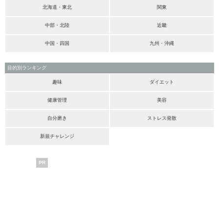
北海道・東北
関東
中部・北陸
近畿
中国・四国
九州・沖縄
目的別ランキング
趣味
ダイエット
健康管理
美容
自分磨き
ストレス発散
新規チャレンジ
PR