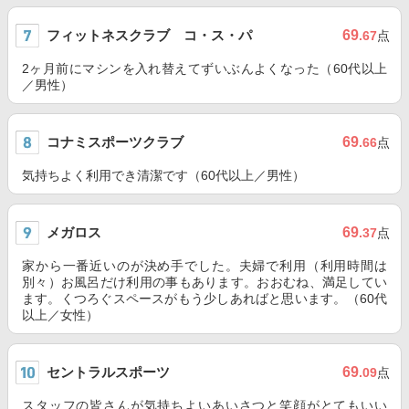
フィットネスクラブ コ・ス・パ
69
.67
点
2ヶ月前にマシンを入れ替えてずいぶんよくなった（60代以上
／男性）
コナミスポーツクラブ
69
.66
点
気持ちよく利用でき清潔です（60代以上／男性）
メガロス
69
.37
点
家から一番近いのが決め手でした。夫婦で利用（利用時間は
別々）お風呂だけ利用の事もあります。おおむね、満足してい
ます。くつろぐスペースがもう少しあればと思います。（60代
以上／女性）
セントラルスポーツ
69
.09
点
スタッフの皆さんが気持ちよいあいさつと笑顔がとてもいい