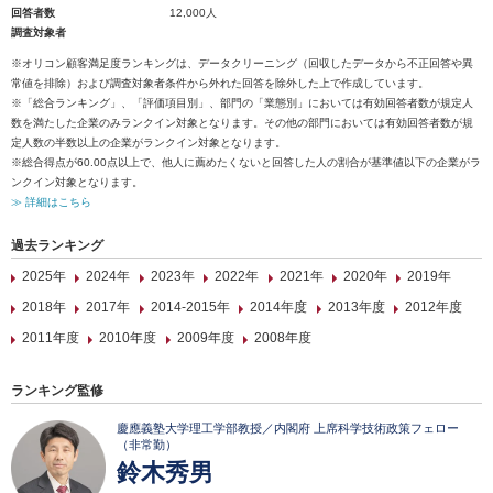
回答者数
12,000人
調査対象者
※オリコン顧客満足度ランキングは、データクリーニング（回収したデータから不正回答や異
常値を排除）および調査対象者条件から外れた回答を除外した上で作成しています。
※「総合ランキング」、「評価項目別」、部門の「業態別」においては有効回答者数が規定人
数を満たした企業のみランクイン対象となります。その他の部門においては有効回答者数が規
定人数の半数以上の企業がランクイン対象となります。
※総合得点が60.00点以上で、他人に薦めたくないと回答した人の割合が基準値以下の企業がラ
ンクイン対象となります。
≫ 詳細はこちら
過去ランキング
2025年
2024年
2023年
2022年
2021年
2020年
2019年
2018年
2017年
2014-2015年
2014年度
2013年度
2012年度
2011年度
2010年度
2009年度
2008年度
ランキング監修
慶應義塾大学理工学部教授／内閣府 上席科学技術政策フェロー
（非常勤）
鈴木秀男