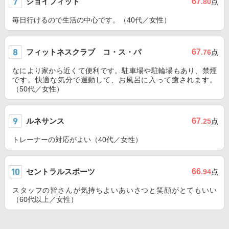
ジョイフィット
67
.80
点
毎日行けるので生活の中心です。（40代／女性）
フィットネスクラブ コ・ス・パ
67
.76
点
なにより家から近くて便利です。駐車場や駐輪場もあり、禁煙
です。快適な気分で運動して、お風呂に入って癒されます。
（50代／女性）
ルネサンス
67
.25
点
トレーナーの対応がよい（40代／女性）
セントラルスポーツ
66
.94
点
スタッフの皆さんが気持ちよいあいさつと笑顔がとてもいい
（60代以上／女性）