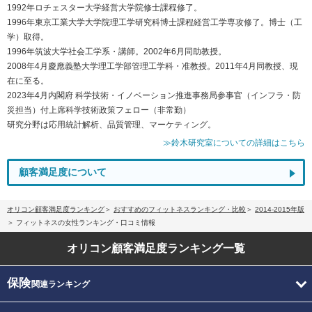
1992年ロチェスター大学経営大学院修士課程修了。
1996年東京工業大学大学院理工学研究科博士課程経営工学専攻修了。博士（工
学）取得。
1996年筑波大学社会工学系・講師。2002年6月同助教授。
2008年4月慶應義塾大学理工学部管理工学科・准教授。2011年4月同教授、現
在に至る。
2023年4月内閣府 科学技術・イノベーション推進事務局参事官（インフラ・防
災担当）付上席科学技術政策フェロー（非常勤）
研究分野は応用統計解析、品質管理、マーケティング。
≫鈴木研究室についての詳細はこちら
顧客満足度について
オリコン顧客満足度ランキング
おすすめのフィットネスランキング・比較
2014-2015年版
フィットネスの女性ランキング・口コミ情報
オリコン顧客満足度
ランキング一覧
保険
関連ランキング