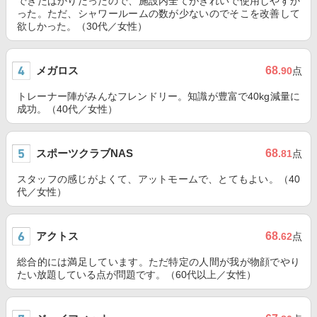
できたばかりだったので、施設内全てがきれいで使用しやすか
った。ただ、シャワールームの数が少ないのでそこを改善して
欲しかった。（30代／女性）
メガロス
68
.90
点
トレーナー陣がみんなフレンドリー。知識が豊富で40kg減量に
成功。（40代／女性）
スポーツクラブNAS
68
.81
点
スタッフの感じがよくて、アットモームで、とてもよい。（40
代／女性）
アクトス
68
.62
点
総合的には満足しています。ただ特定の人間が我が物顔でやり
たい放題している点が問題です。（60代以上／女性）