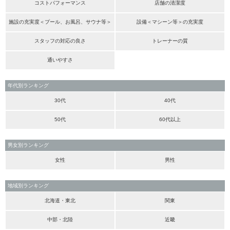
コストパフォーマンス
店舗の清潔度
施設の充実度＜プール、お風呂、サウナ等＞
設備＜マシーン等＞の充実度
スタッフの対応の良さ
トレーナーの質
通いやすさ
年代別ランキング
30代
40代
50代
60代以上
男女別ランキング
女性
男性
地域別ランキング
北海道・東北
関東
中部・北陸
近畿