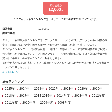
回答者総数
12,000
人
このフィットネスランキングは、オリコンの以下の調査に基づいています。
回答者数
12,000人
調査対象者
※オリコン顧客満足度ランキングは、データクリーニング（回収したデータから不正回答や異
常値を排除）および調査対象者条件から外れた回答を除外した上で作成しています。
※「総合ランキング」、「評価項目別」、部門の「業態別」においては有効回答者数が規定人
数を満たした企業のみランクイン対象となります。その他の部門においては有効回答者数が規
定人数の半数以上の企業がランクイン対象となります。
※総合得点が60.00点以上で、他人に薦めたくないと回答した人の割合が基準値以下の企業がラ
ンクイン対象となります。
≫ 詳細はこちら
過去ランキング
2025年
2024年
2023年
2022年
2021年
2020年
2019年
2018年
2017年
2014-2015年
2014年度
2013年度
2012年度
2011年度
2010年度
2009年度
2008年度