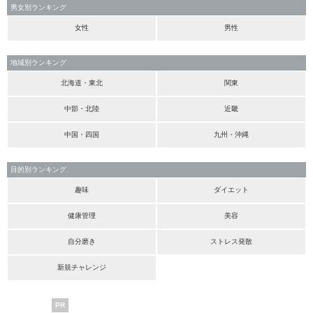
男女別ランキング
女性
男性
地域別ランキング
北海道・東北
関東
中部・北陸
近畿
中国・四国
九州・沖縄
目的別ランキング
趣味
ダイエット
健康管理
美容
自分磨き
ストレス発散
新規チャレンジ
PR