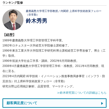
ランキング監修
慶應義塾大学理工学部教授／内閣府 上席科学技術政策フェロー
（非常勤）
鈴木秀男
【経歴】
1989年慶應義塾大学理工学部管理工学科卒業。
1992年ロチェスター大学経営大学院修士課程修了。
1996年東京工業大学大学院理工学研究科博士課程経営工学専攻修了。博士（工
学）取得。
1996年筑波大学社会工学系・講師。2002年6月同助教授。
2008年4月慶應義塾大学理工学部管理工学科・准教授。2011年4月同教授、現
在に至る。
2023年4月内閣府 科学技術・イノベーション推進事務局参事官（インフラ・防
災担当）付上席科学技術政策フェロー（非常勤）
研究分野は応用統計解析、品質管理、マーケティング。
≫鈴木研究室についての詳細はこちら
顧客満足度について