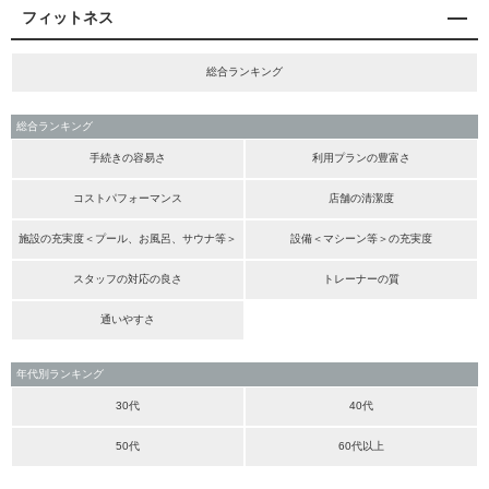
フィットネス
総合ランキング
総合ランキング
手続きの容易さ
利用プランの豊富さ
コストパフォーマンス
店舗の清潔度
施設の充実度＜プール、お風呂、サウナ等＞
設備＜マシーン等＞の充実度
スタッフの対応の良さ
トレーナーの質
通いやすさ
年代別ランキング
30代
40代
50代
60代以上