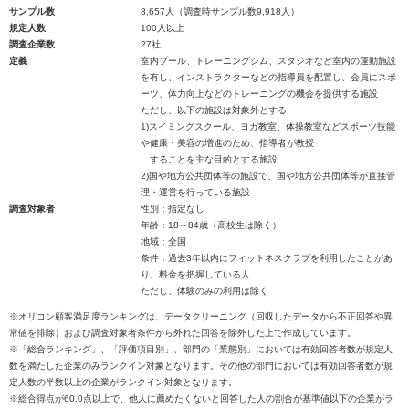
サンプル数
8,657人（調査時サンプル数9,918人）
規定人数
100人以上
調査企業数
27社
定義
室内プール、トレーニングジム、スタジオなど室内の運動施設
を有し、インストラクターなどの指導員を配置し、会員にスポ
ーツ、体力向上などのトレーニングの機会を提供する施設
ただし、以下の施設は対象外とする
1)スイミングスクール、ヨガ教室、体操教室などスポーツ技能
や健康・美容の増進のため、指導者が教授
することを主な目的とする施設
2)国や地方公共団体等の施設で、国や地方公共団体等が直接管
理・運営を行っている施設
調査対象者
性別：指定なし
年齢：18～84歳（高校生は除く）
地域：全国
条件：過去3年以内にフィットネスクラブを利用したことがあ
り、料金を把握している人
ただし、体験のみの利用は除く
※オリコン顧客満足度ランキングは、データクリーニング（回収したデータから不正回答や異
常値を排除）および調査対象者条件から外れた回答を除外した上で作成しています。
※「総合ランキング」、「評価項目別」、部門の「業態別」においては有効回答者数が規定人
数を満たした企業のみランクイン対象となります。その他の部門においては有効回答者数が規
定人数の半数以上の企業がランクイン対象となります。
※総合得点が60.0点以上で、他人に薦めたくないと回答した人の割合が基準値以下の企業がラ