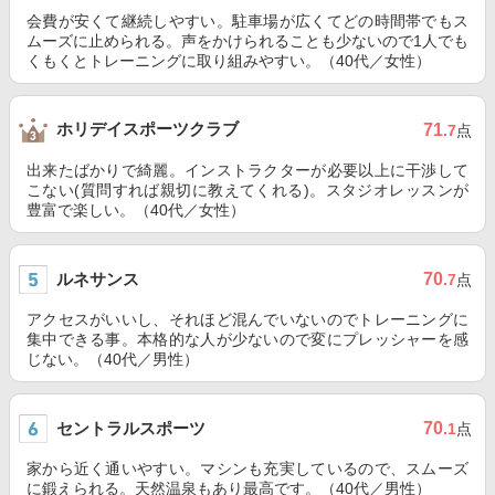
会費が安くて継続しやすい。駐車場が広くてどの時間帯でもス
ムーズに止められる。声をかけられることも少ないので1人でも
くもくとトレーニングに取り組みやすい。（40代／女性）
ホリデイスポーツクラブ
71
.7
点
出来たばかりで綺麗。インストラクターが必要以上に干渉して
こない(質問すれば親切に教えてくれる)。スタジオレッスンが
豊富で楽しい。（40代／女性）
ルネサンス
70
.7
点
アクセスがいいし、それほど混んでいないのでトレーニングに
集中できる事。本格的な人が少ないので変にプレッシャーを感
じない。（40代／男性）
セントラルスポーツ
70
.1
点
家から近く通いやすい。マシンも充実しているので、スムーズ
に鍛えられる。天然温泉もあり最高です。（40代／男性）