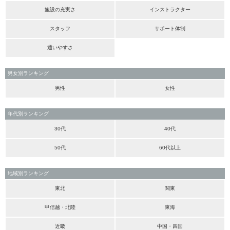
施設の充実さ
インストラクター
スタッフ
サポート体制
通いやすさ
男女別ランキング
男性
女性
年代別ランキング
30代
40代
50代
60代以上
地域別ランキング
東北
関東
甲信越・北陸
東海
近畿
中国・四国