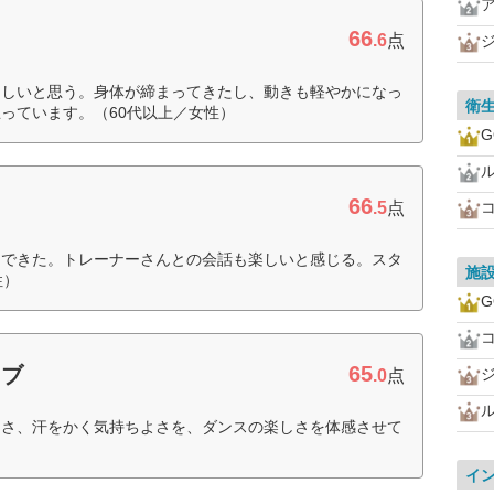
66
.6
点
らしいと思う。身体が締まってきたし、動きも軽やかになっ
衛
っています。（60代以上／女性）
G
66
.5
点
もできた。トレーナーさんとの会話も楽しいと感じる。スタ
施
性）
G
65
ラブ
.0
点
しさ、汗をかく気持ちよさを、ダンスの楽しさを体感させて
イ