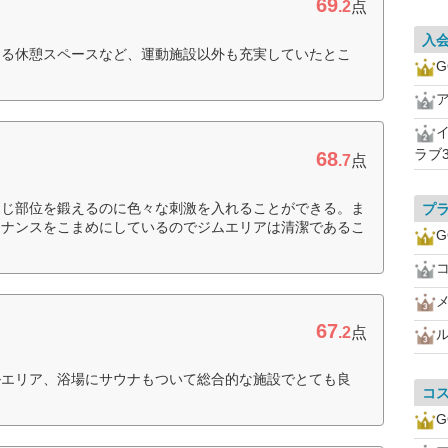
69
.2
点
入
ある休憩スペースなど、運動施設以外も充実していたとこ
G
ラブ3
68
.7
点
同じ部位を鍛えるのに色々な刺激を入れることができる。ま
プ
テナンスをこまめにしているのでジムエリアは清潔であるこ
G
67
.2
点
ルエリア、浴場にサウナもついて総合的な施設でとても良
コ
G