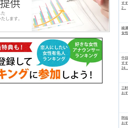
すす
2...
綾
女性
中
す
24...
三
おす
阿
おす