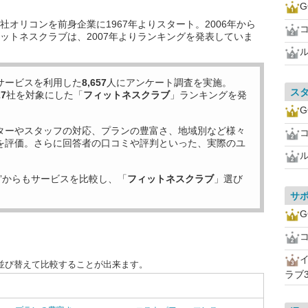
G
オリコンを前身企業に1967年よりスタート。2006年から
ットネスクラブは、2007年よりランキングを発表していま
サービスを利用した
8,657
人にアンケート調査を実施。
ス
27
社を対象にした「
フィットネスクラブ
」ランキングを発
G
ターやスタッフの対応、プランの豊富さ、地域別など様々
を評価。さらに回答者の口コミや評判といった、実際のユ
”からもサービスを比較し、「
フィットネスクラブ
」選び
サ
G
並び替えて比較することが出来ます。
ラブ3