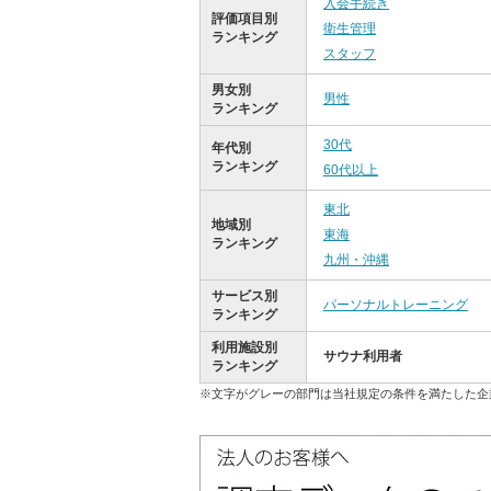
入会手続き
評価項目別
衛生管理
ランキング
スタッフ
男女別
男性
ランキング
30代
年代別
ランキング
60代以上
東北
地域別
東海
ランキング
九州・沖縄
サービス別
パーソナルトレーニング
ランキング
利用施設別
サウナ利用者
ランキング
※文字がグレーの部門は当社規定の条件を満たした企