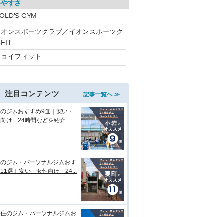
いやすさ
OLD’S GYM
イオンスポーツクラブ／イオンスポーツク
FIT
ジョイフィット
注目コンテンツ
記事一覧へ ≫
岩のジムおすすめ9選｜安い・
向け・24時間などを紹介
町のジム・パーソナルジムおす
11選｜安い・女性向け・24...
千住のジム・パーソナルジムお