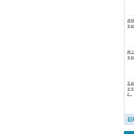
赤
すめ
押
すめ
五
すす
2...
記