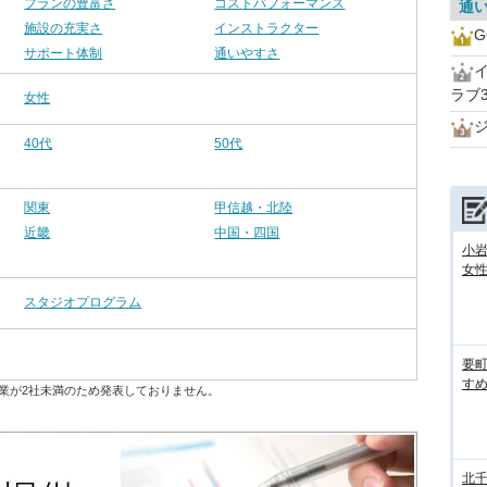
プランの豊富さ
コストパフォーマンス
通
施設の充実さ
インストラクター
G
サポート体制
通いやすさ
ラブ3
女性
40代
50代
関東
甲信越・北陸
近畿
中国・四国
小
女性
スタジオプログラム
要
すめ
業が2社未満のため発表しておりません。
北