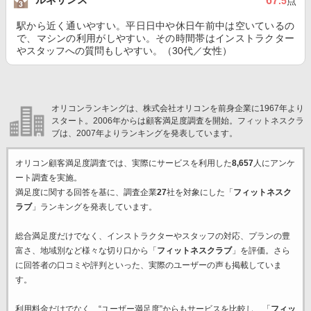
67
.5
点
駅から近く通いやすい。平日日中や休日午前中は空いているの
で、マシンの利用がしやすい。その時間帯はインストラクター
やスタッフへの質問もしやすい。（30代／女性）
オリコンランキングは、株式会社オリコンを前身企業に1967年より
スタート。2006年からは顧客満足度調査を開始。フィットネスクラ
ブは、2007年よりランキングを発表しています。
オリコン顧客満足度調査では、実際にサービスを利用した
8,657
人にアンケ
ート調査を実施。
満足度に関する回答を基に、調査企業
27
社を対象にした「
フィットネスク
ラブ
」ランキングを発表しています。
総合満足度だけでなく、インストラクターやスタッフの対応、プランの豊
富さ、地域別など様々な切り口から「
フィットネスクラブ
」を評価。さら
に回答者の口コミや評判といった、実際のユーザーの声も掲載していま
す。
利用料金だけでなく、“ユーザー満足度”からもサービスを比較し、「
フィッ