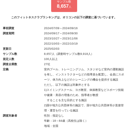
サンプル数
8,657
人
このフィットネスクラブランキングは、オリコンの以下の調査に基づいています。
事前調査
2024/07/09～2024/09/16
調査期間
2024/09/17～2024/09/30
2023/10/27～2023/11/06
2022/10/03～2022/10/19
更新日
2025/02/03
サンプル数
8,657人（調査時サンプル数9,918人）
規定人数
100人以上
調査企業数
27社
定義
室内プール、トレーニングジム、スタジオなど室内の運動施設
を有し、インストラクターなどの指導員を配置し、会員にスポ
ーツ、体力向上などのトレーニングの機会を提供する施設
ただし、以下の施設は対象外とする
1)スイミングスクール、ヨガ教室、体操教室などスポーツ技能
や健康・美容の増進のため、指導者が教授
することを主な目的とする施設
2)国や地方公共団体等の施設で、国や地方公共団体等が直接管
理・運営を行っている施設
調査対象者
性別：指定なし
年齢：18～84歳（高校生は除く）
地域：全国