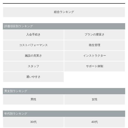
総合ランキング
評価項目別ランキング
入会手続き
プランの豊富さ
コストパフォーマンス
衛生管理
施設の充実さ
インストラクター
スタッフ
サポート体制
通いやすさ
男女別ランキング
男性
女性
年代別ランキング
30代
40代