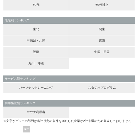
50代
60代以上
地域別ランキング
東北
関東
甲信越・北陸
東海
近畿
中国・四国
九州・沖縄
サービス別ランキング
パーソナルトレーニング
スタジオプログラム
利用施設別ランキング
サウナ利用者
※文字がグレーの部門は当社規定の条件を満たした企業が2社未満のため発表しておりません。
PR