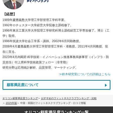
【経歴】
1989年慶應義塾大学理工学部管理工学科卒業。
1992年ロチェスター大学経営大学院修士課程修了。
1996年東京工業大学大学院理工学研究科博士課程経営工学専攻修了。博士（工
学）取得。
1996年筑波大学社会工学系・講師。2002年6月同助教授。
2008年4月慶應義塾大学理工学部管理工学科・准教授。2011年4月同教授、現
在に至る。
2023年4月内閣府 科学技術・イノベーション推進事務局参事官（インフラ・防
災担当）付上席科学技術政策フェロー（非常勤）
研究分野は応用統計解析、品質管理、マーケティング。
≫鈴木研究室についての詳細はこちら
顧客満足度について
オリコン顧客満足度ランキング
おすすめのフィットネスクラブランキング・比較
2025年版
中国・四国のフィットネスクラブランキング・口コミ情報
オリコン顧客満足度
ランキング一覧