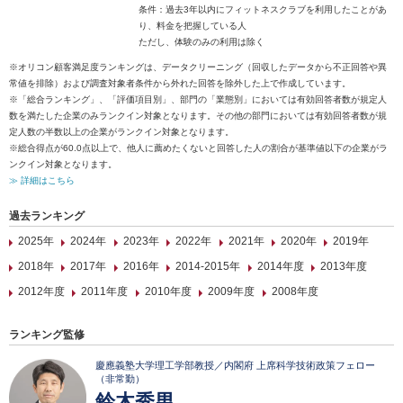
条件：過去3年以内にフィットネスクラブを利用したことがあ
り、料金を把握している人
ただし、体験のみの利用は除く
※オリコン顧客満足度ランキングは、データクリーニング（回収したデータから不正回答や異
常値を排除）および調査対象者条件から外れた回答を除外した上で作成しています。
※「総合ランキング」、「評価項目別」、部門の「業態別」においては有効回答者数が規定人
数を満たした企業のみランクイン対象となります。その他の部門においては有効回答者数が規
定人数の半数以上の企業がランクイン対象となります。
※総合得点が60.0点以上で、他人に薦めたくないと回答した人の割合が基準値以下の企業がラ
ンクイン対象となります。
≫ 詳細はこちら
過去ランキング
2025年
2024年
2023年
2022年
2021年
2020年
2019年
2018年
2017年
2016年
2014-2015年
2014年度
2013年度
2012年度
2011年度
2010年度
2009年度
2008年度
ランキング監修
慶應義塾大学理工学部教授／内閣府 上席科学技術政策フェロー
（非常勤）
鈴木秀男