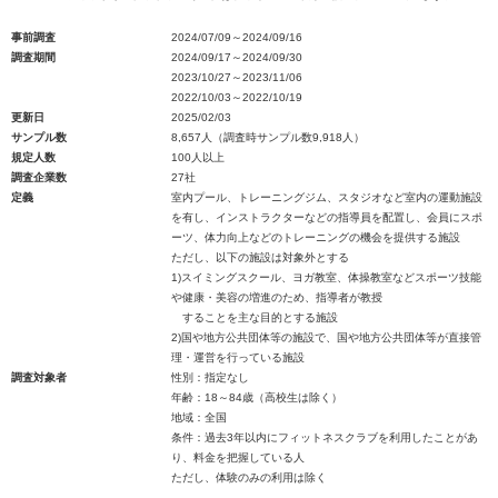
事前調査
2024/07/09～2024/09/16
調査期間
2024/09/17～2024/09/30
2023/10/27～2023/11/06
2022/10/03～2022/10/19
更新日
2025/02/03
サンプル数
8,657人（調査時サンプル数9,918人）
規定人数
100人以上
調査企業数
27社
定義
室内プール、トレーニングジム、スタジオなど室内の運動施設
を有し、インストラクターなどの指導員を配置し、会員にスポ
ーツ、体力向上などのトレーニングの機会を提供する施設
ただし、以下の施設は対象外とする
1)スイミングスクール、ヨガ教室、体操教室などスポーツ技能
や健康・美容の増進のため、指導者が教授
することを主な目的とする施設
2)国や地方公共団体等の施設で、国や地方公共団体等が直接管
理・運営を行っている施設
調査対象者
性別：指定なし
年齢：18～84歳（高校生は除く）
地域：全国
条件：過去3年以内にフィットネスクラブを利用したことがあ
り、料金を把握している人
ただし、体験のみの利用は除く