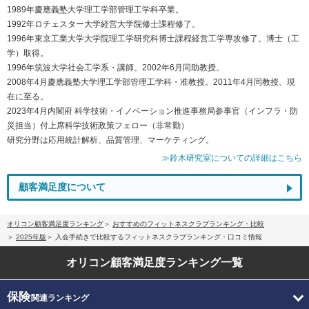
1989年慶應義塾大学理工学部管理工学科卒業。
1992年ロチェスター大学経営大学院修士課程修了。
1996年東京工業大学大学院理工学研究科博士課程経営工学専攻修了。博士（工
学）取得。
1996年筑波大学社会工学系・講師。2002年6月同助教授。
2008年4月慶應義塾大学理工学部管理工学科・准教授。2011年4月同教授、現
在に至る。
2023年4月内閣府 科学技術・イノベーション推進事務局参事官（インフラ・防
災担当）付上席科学技術政策フェロー（非常勤）
研究分野は応用統計解析、品質管理、マーケティング。
≫鈴木研究室についての詳細はこちら
顧客満足度について
オリコン顧客満足度ランキング
おすすめのフィットネスクラブランキング・比較
2025年版
入会手続きで比較するフィットネスクラブランキング・口コミ情報
オリコン顧客満足度
ランキング一覧
保険
関連ランキング