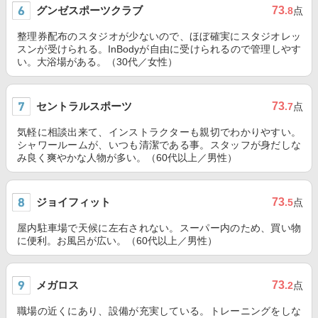
グンゼスポーツクラブ
73
.8
点
整理券配布のスタジオが少ないので、ほぼ確実にスタジオレッ
スンが受けられる。InBodyが自由に受けられるので管理しやす
い。大浴場がある。（30代／女性）
セントラルスポーツ
73
.7
点
気軽に相談出来て、インストラクターも親切でわかりやすい。
シャワールームが、いつも清潔である事。スタッフが身だしな
み良く爽やかな人物が多い。（60代以上／男性）
ジョイフィット
73
.5
点
屋内駐車場で天候に左右されない。スーパー内のため、買い物
に便利。お風呂が広い。（60代以上／男性）
メガロス
73
.2
点
職場の近くにあり、設備が充実している。トレーニングをしな