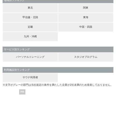
地域別ランキング
東北
関東
甲信越・北陸
東海
近畿
中国・四国
九州・沖縄
サービス別ランキング
パーソナルトレーニング
スタジオプログラム
利用施設別ランキング
サウナ利用者
※文字がグレーの部門は当社規定の条件を満たした企業が2社未満のため発表しておりません。
PR