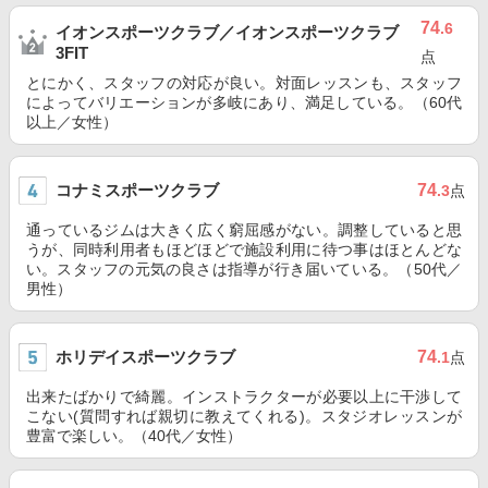
74
.6
イオンスポーツクラブ／イオンスポーツクラブ
3FIT
点
とにかく、スタッフの対応が良い。対面レッスンも、スタッフ
によってバリエーションが多岐にあり、満足している。（60代
以上／女性）
コナミスポーツクラブ
74
.3
点
通っているジムは大きく広く窮屈感がない。調整していると思
うが、同時利用者もほどほどで施設利用に待つ事はほとんどな
い。スタッフの元気の良さは指導が行き届いている。（50代／
男性）
ホリデイスポーツクラブ
74
.1
点
出来たばかりで綺麗。インストラクターが必要以上に干渉して
こない(質問すれば親切に教えてくれる)。スタジオレッスンが
豊富で楽しい。（40代／女性）