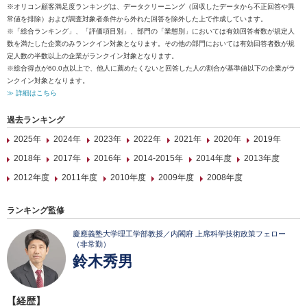
※オリコン顧客満足度ランキングは、データクリーニング（回収したデータから不正回答や異
常値を排除）および調査対象者条件から外れた回答を除外した上で作成しています。
※「総合ランキング」、「評価項目別」、部門の「業態別」においては有効回答者数が規定人
数を満たした企業のみランクイン対象となります。その他の部門においては有効回答者数が規
定人数の半数以上の企業がランクイン対象となります。
※総合得点が60.0点以上で、他人に薦めたくないと回答した人の割合が基準値以下の企業がラ
ンクイン対象となります。
≫ 詳細はこちら
過去ランキング
2025年
2024年
2023年
2022年
2021年
2020年
2019年
2018年
2017年
2016年
2014-2015年
2014年度
2013年度
2012年度
2011年度
2010年度
2009年度
2008年度
ランキング監修
慶應義塾大学理工学部教授／内閣府 上席科学技術政策フェロー
（非常勤）
鈴木秀男
【経歴】