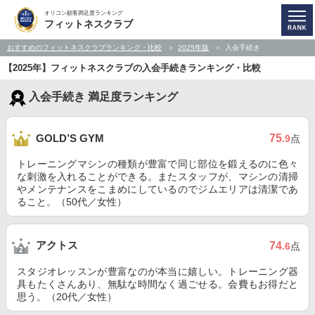
オリコン顧客満足度ランキング
フィットネスクラブ
おすすめのフィットネスクラブランキング・比較
2025年版
入会手続き
【2025年】フィットネスクラブの入会手続きランキング・比較
入会手続き 満足度ランキング
75
GOLD’S GYM
.9
点
トレーニングマシンの種類が豊富で同じ部位を鍛えるのに色々
な刺激を入れることができる。またスタッフが、マシンの清掃
やメンテナンスをこまめにしているのでジムエリアは清潔であ
ること。（50代／女性）
アクトス
74
.6
点
スタジオレッスンが豊富なのが本当に嬉しい。トレーニング器
具もたくさんあり、無駄な時間なく過ごせる。会費もお得だと
思う。（20代／女性）