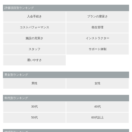
評価項目別ランキング
入会手続き
プランの豊富さ
コストパフォーマンス
衛生管理
施設の充実さ
インストラクター
スタッフ
サポート体制
通いやすさ
男女別ランキング
男性
女性
年代別ランキング
30代
40代
50代
60代以上