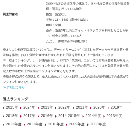
2)国や地方公共団体等の施設で、国や地方公共団体等が直接管
理・運営を行っている施設
調査対象者
性別：指定なし
年齢：18～84歳（高校生は除く）
地域：全国
条件：過去3年以内にフィットネスクラブを利用したことがあ
り、料金を把握している人
ただし、体験のみの利用は除く
※オリコン顧客満足度ランキングは、データクリーニング（回収したデータから不正回答や異
常値を排除）および調査対象者条件から外れた回答を除外した上で作成しています。
※「総合ランキング」、「評価項目別」、部門の「業態別」においては有効回答者数が規定人
数を満たした企業のみランクイン対象となります。その他の部門においては有効回答者数が規
定人数の半数以上の企業がランクイン対象となります。
※総合得点が60.0点以上で、他人に薦めたくないと回答した人の割合が基準値以下の企業がラ
ンクイン対象となります。
≫ 詳細はこちら
過去ランキング
2025年
2024年
2023年
2022年
2021年
2020年
2019年
2018年
2017年
2016年
2014-2015年
2014年度
2013年度
2012年度
2011年度
2010年度
2009年度
2008年度