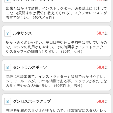
出来たばかりで綺麗。インストラクターが必要以上に干渉して
こない(質問すれば親切に教えてくれる)。スタジオレッスンが
豊富で楽しい。（40代／女性）
ルネサンス
68
.7
点
駅から近く通いやすい。平日日中や休日午前中は空いているの
で、マシンの利用がしやすい。その時間帯はインストラクター
やスタッフへの質問もしやすい。（30代／女性）
セントラルスポーツ
68
.6
点
気軽に相談出来て、インストラクターも親切でわかりやすい。
シャワールームが、いつも清潔である事。スタッフが身だしな
み良く爽やかな人物が多い。（60代以上／男性）
グンゼスポーツクラブ
68
.6
点
整理券配布のスタジオが少ないので、ほぼ確実にスタジオレッ