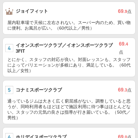
ジョイフィット
69
.9
点
屋内駐車場で天候に左右されない。スーパー内のため、買い物
に便利。お風呂が広い。（60代以上／男性）
69
.4
イオンスポーツクラブ／イオンスポーツクラブ
3FIT
点
とにかく、スタッフの対応が良い。対面レッスンも、スタッフ
によってバリエーションが多岐にあり、満足している。（60代
以上／女性）
コナミスポーツクラブ
69
.3
点
通っているジムは大きく広く窮屈感がない。調整していると思
うが、同時利用者もほどほどで施設利用に待つ事はほとんどな
い。スタッフの元気の良さは指導が行き届いている。（50代／
男性）
ホリデイスポーツクラブ
69
.0
点