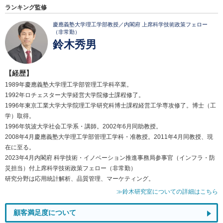
ランキング監修
慶應義塾大学理工学部教授／内閣府 上席科学技術政策フェロー
（非常勤）
鈴木秀男
【経歴】
1989年慶應義塾大学理工学部管理工学科卒業。
1992年ロチェスター大学経営大学院修士課程修了。
1996年東京工業大学大学院理工学研究科博士課程経営工学専攻修了。博士（工
学）取得。
1996年筑波大学社会工学系・講師。2002年6月同助教授。
2008年4月慶應義塾大学理工学部管理工学科・准教授。2011年4月同教授、現
在に至る。
2023年4月内閣府 科学技術・イノベーション推進事務局参事官（インフラ・防
災担当）付上席科学技術政策フェロー（非常勤）
研究分野は応用統計解析、品質管理、マーケティング。
≫鈴木研究室についての詳細はこちら
顧客満足度について