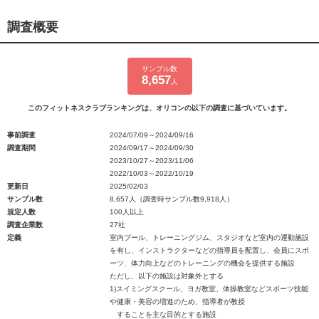
調査概要
サンプル数
8,657
人
このフィットネスクラブランキングは、オリコンの以下の調査に基づいています。
事前調査
2024/07/09～2024/09/16
調査期間
2024/09/17～2024/09/30
2023/10/27～2023/11/06
2022/10/03～2022/10/19
更新日
2025/02/03
サンプル数
8,657人（調査時サンプル数9,918人）
規定人数
100人以上
調査企業数
27社
定義
室内プール、トレーニングジム、スタジオなど室内の運動施設
を有し、インストラクターなどの指導員を配置し、会員にスポ
ーツ、体力向上などのトレーニングの機会を提供する施設
ただし、以下の施設は対象外とする
1)スイミングスクール、ヨガ教室、体操教室などスポーツ技能
や健康・美容の増進のため、指導者が教授
することを主な目的とする施設