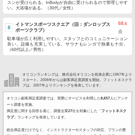
スンが受けられる。InBodyが自由に受けられるので管理しやす
い。大浴場がある。（30代／女性）
68
.6
イトマンスポーツスクエア（旧：ダンロップス
ポーツクラブ）
点
駐車場が広く利用しやすい。スタッフとのコミュニケーション
良い。設備も充実している。サウナもレンガで熱量も十分。
（60代以上／男性）
オリコンランキングは、株式会社オリコンを前身企業に1967年より
スタート。2006年からは顧客満足度調査を開始。フィットネスクラ
ブは、2007年よりランキングを発表しています。
オリコン顧客満足度調査では、実際にサービスを利用した
8,657
人にアンケ
ート調査を実施。
満足度に関する回答を基に、調査企業
27
社を対象にした「
フィットネスク
ラブ
」ランキングを発表しています。
総合満足度だけでなく、インストラクターやスタッフの対応、プランの豊