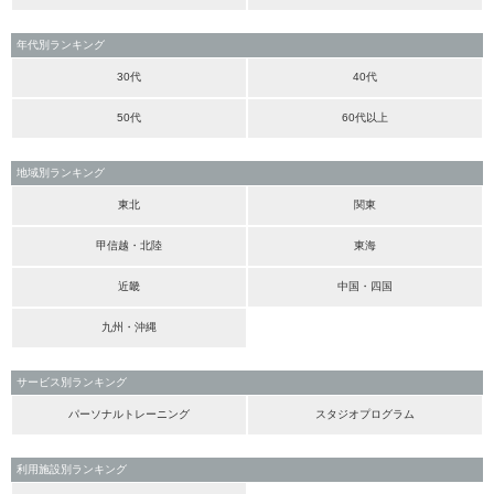
年代別ランキング
30代
40代
50代
60代以上
地域別ランキング
東北
関東
甲信越・北陸
東海
近畿
中国・四国
九州・沖縄
サービス別ランキング
パーソナルトレーニング
スタジオプログラム
利用施設別ランキング