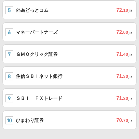
外為どっとコム
72
.10
点
マネーパートナーズ
72
.00
点
ＧＭＯクリック証券
71
.40
点
住信ＳＢＩネット銀行
71
.30
点
ＳＢＩ ＦＸトレード
71
.20
点
ひまわり証券
70
.70
点