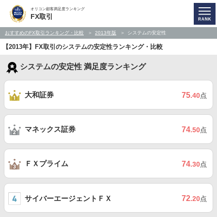
オリコン顧客満足度ランキング
FX取引
おすすめのFX取引ランキング・比較
2013年版
システムの安定性
【2013年】FX取引のシステムの安定性ランキング・比較
システムの安定性 満足度ランキング
大和証券
75
.40
点
マネックス証券
74
.50
点
ＦＸプライム
74
.30
点
サイバーエージェントＦＸ
72
.20
点