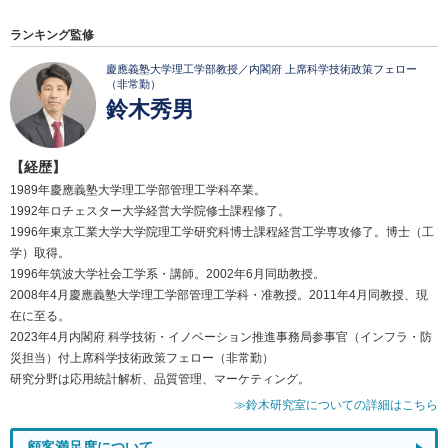
ランキング監修
慶應義塾大学理工学部教授／内閣府 上席科学技術政策フェロー
（非常勤）
鈴木秀男
【経歴】
1989年慶應義塾大学理工学部管理工学科卒業。
1992年ロチェスター大学経営大学院修士課程修了。
1996年東京工業大学大学院理工学研究科博士課程経営工学専攻修了。博士（工
学）取得。
1996年筑波大学社会工学系・講師。2002年6月同助教授。
2008年4月慶應義塾大学理工学部管理工学科・准教授。2011年4月同教授、現
在に至る。
2023年4月内閣府 科学技術・イノベーション推進事務局参事官（インフラ・防
災担当）付上席科学技術政策フェロー（非常勤）
研究分野は応用統計解析、品質管理、マーケティング。
≫鈴木研究室についての詳細はこちら
顧客満足度について