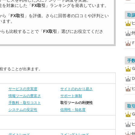
サービスを利用した
人にアンケート調査を実施。
社を対象にした「
FX取引
」ランキングを発表しています。
取
から「
FX取引
」を評価。さらに回答者の口コミや評判とい
います。
からも比較することで「
FX取引
」選びにお役立てくださ
手
比較することが出来ます。
サービスの充実度
サイトのわかり易さ
情報ツールの豊富さ
サポート体制
手数料・取引コスト
取引ツールの利便性
取
システムの安定性
信用性・知名度
デイトレード
スイングトレード