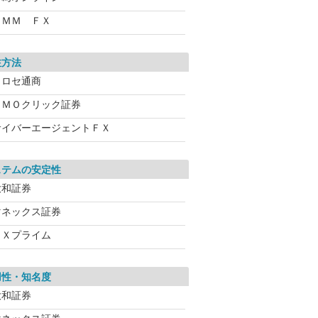
ＤＭＭ ＦＸ
注方法
ヒロセ通商
ＧＭＯクリック証券
サイバーエージェントＦＸ
ステムの安定性
大和証券
マネックス証券
ＦＸプライム
用性・知名度
大和証券