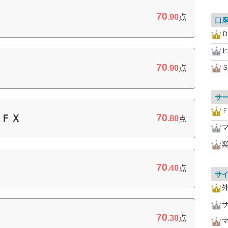
70
.90
点
口
70
.90
点
サ
70
トＦＸ
.80
点
70
.40
点
サ
70
.30
点