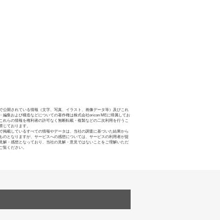
で公開されている情報（文字、写真、イラスト、画像データ等）及びこれ
・編集および構造などについての著作権は株式会社oricon MEに帰属してお
これらの情報を権利者の許可なく無断転載・複製などの二次利用を行うこ
禁じております。
で掲載しているすべての情報やデータは、当社の調査に基づいた結果から
ものとなりますが、サービスへの感想については、サービスの利用者が提
見解・感想となっており、当社の見解・意見ではないことをご理解いただ
ご覧ください。