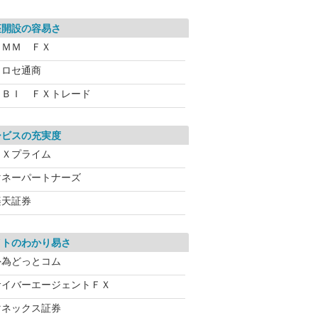
座開設の容易さ
ＤＭＭ ＦＸ
ヒロセ通商
ＳＢＩ ＦＸトレード
ービスの充実度
ＦＸプライム
マネーパートナーズ
楽天証券
イトのわかり易さ
外為どっとコム
サイバーエージェントＦＸ
マネックス証券