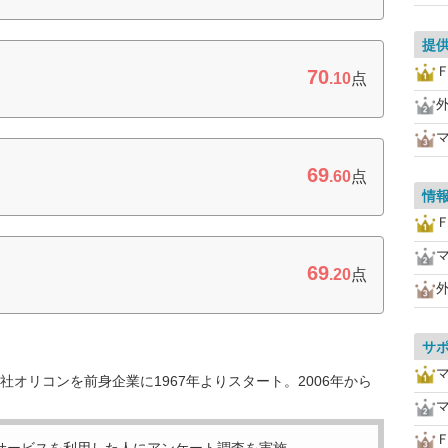
提
70
.10
点
69
.60
点
情
69
.20
点
サ
オリコンを前身企業に1967年よりスタート。2006年から