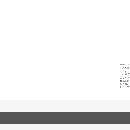
当サイト
らの配置
ります。
とは固く
当サイト
作成した
出された
いた上で