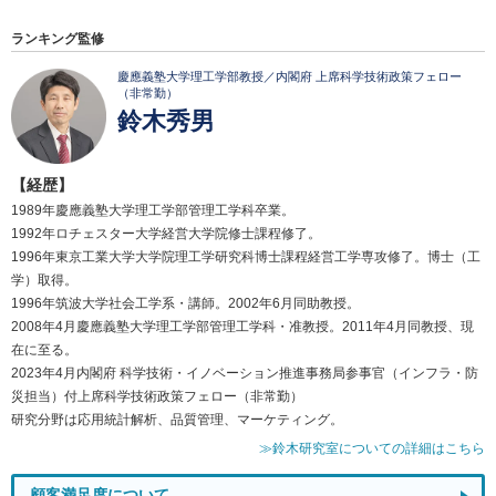
ランキング監修
慶應義塾大学理工学部教授／内閣府 上席科学技術政策フェロー
（非常勤）
鈴木秀男
【経歴】
1989年慶應義塾大学理工学部管理工学科卒業。
1992年ロチェスター大学経営大学院修士課程修了。
1996年東京工業大学大学院理工学研究科博士課程経営工学専攻修了。博士（工
学）取得。
1996年筑波大学社会工学系・講師。2002年6月同助教授。
2008年4月慶應義塾大学理工学部管理工学科・准教授。2011年4月同教授、現
在に至る。
2023年4月内閣府 科学技術・イノベーション推進事務局参事官（インフラ・防
災担当）付上席科学技術政策フェロー（非常勤）
研究分野は応用統計解析、品質管理、マーケティング。
≫鈴木研究室についての詳細はこちら
顧客満足度について