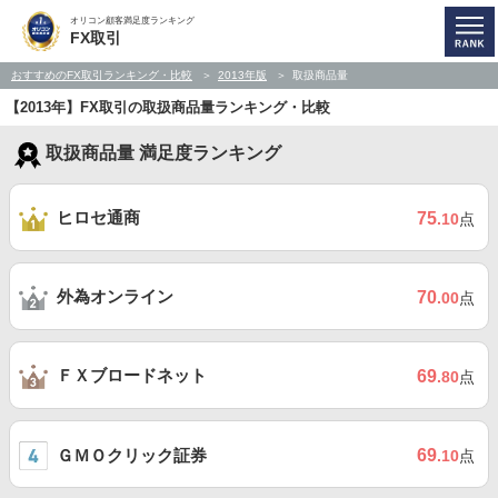
オリコン顧客満足度ランキング
FX取引
おすすめのFX取引ランキング・比較
2013年版
取扱商品量
【2013年】FX取引の取扱商品量ランキング・比較
取扱商品量 満足度ランキング
ヒロセ通商
75
.10
点
外為オンライン
70
.00
点
ＦＸブロードネット
69
.80
点
ＧＭＯクリック証券
69
.10
点