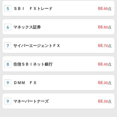
ＳＢＩ ＦＸトレード
68
.90
点
マネックス証券
68
.80
点
サイバーエージェントＦＸ
68
.70
点
住信ＳＢＩネット銀行
68
.40
点
ＤＭＭ ＦＸ
68
.30
点
マネーパートナーズ
68
.30
点