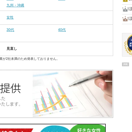
九州・沖縄
女性
ほ
30代
40代
見直し
業が2社未満のため発表しておりません。
PR