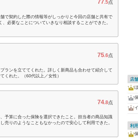
77
.5
点
店舗で契約した際の情報等がしっかりと今回の店舗と共有で
く、必要なことについていきなり相談することができた。
75
.6
点
もプランを立ててくれた。詳しく新商品も合わせて紹介して
てくれた。（60代以上／女性）
店
74
.8
点
れ、予算に合った保険を選択できたこと。担当者の商品知識
押し売りのようなこともなかったので安心して利用できた。
利