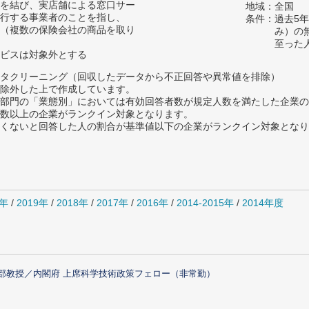
を結び、実店舗による窓口サー
地域：全国
行する事業者のことを指し、
条件：過去5
（複数の保険会社の商品を取り
み）の
至った
ビスは対象外とする
タクリーニング（回収したデータから不正回答や異常値を排除）
除外した上で作成しています。
部門の「業態別」においては有効回答者数が規定人数を満たした企業の
数以上の企業がランクイン対象となります。
めたくないと回答した人の割合が基準値以下の企業がランクイン対象とな
0年
/
2019年
/
2018年
/
2017年
/
2016年
/
2014-2015年
/
2014年度
部教授／内閣府 上席科学技術政策フェロー（非常勤）