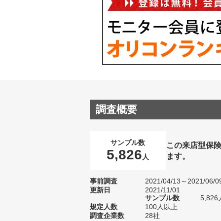
調査概要
サンプル数
この来店型保
5,826
ます。
人
事前調査
2021/04/13～2021/06/0
更新日
2021/11/01
サンプル数
5,8
規定人数
100人以上
調査企業数
28社