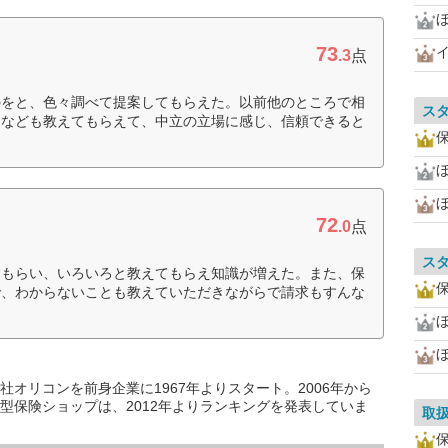
73
.3
点
のをと、色々調べて提案してもらえた。以前他のところで相
ス
となども教えてもらえて、中立の立場に感じ、信頼できると
ほ
72
.0
点
ス
てもらい、いろいろと教えてもらえ知識が増えた。また、保
で、わからないことも教えていただきながらで請求もすんな
ほ
オリコンを前身企業に1967年よりスタート。2006年から
型保険ショップは、2012年よりランキングを発表していま
取