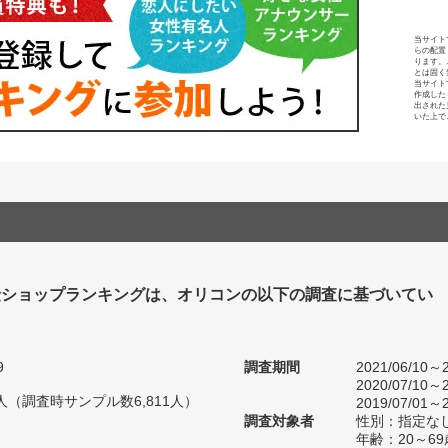
当サイト
らの配置
ります。
とは固く
当サイト
作成した
出された
いた上で
険ショップランキングは、オリコンの以下の調査に基づいてい
9
調査期間
2021/06/10～2
2020/07/10～2
26人（調査時サンプル数6,811人）
2019/07/01～2
調査対象者
性別：指定な
年齢：20～69