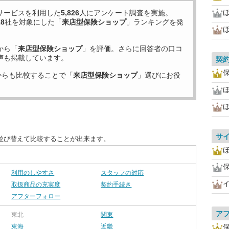
サービスを利用した
5,826
人にアンケート調査を実施。
28
社を対象にした「
来店型保険ショップ
」ランキングを発
ほ
から「
来店型保険ショップ
」を評価。さらに回答者の口コ
声も掲載しています。
契
からも比較することで「
来店型保険ショップ
」選びにお役
ほ
サ
並び替えて比較することが出来ます。
利用のしやすさ
スタッフの対応
取扱商品の充実度
契約手続き
アフターフォロー
ア
東北
関東
東海
近畿