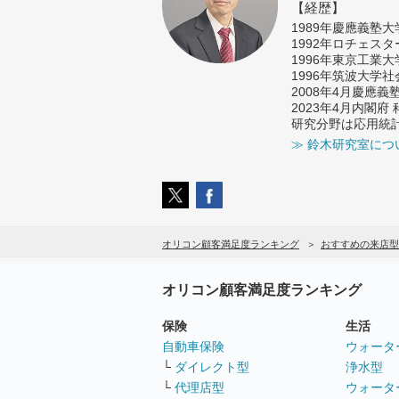
【経歴】
1989年慶應義塾
1992年ロチェス
1996年東京工業
1996年筑波大学
2008年4月慶應
2023年4月内閣
研究分野は応用統
≫ 鈴木研究室につ
オリコン顧客満足度ランキング
おすすめの来店型
オリコン顧客満足度ランキング
保険
生活
自動車保険
ウォータ
└
ダイレクト型
浄水型
└
代理店型
ウォータ