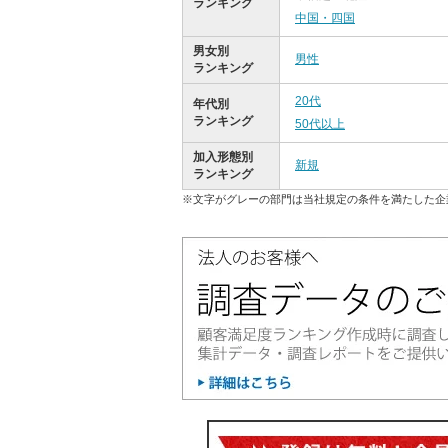
ランキング
中国・四国
男女別
男性
ランキング
20代
年代別
ランキング
50代以上
加入形態別
新規
ランキング
※文字がグレーの部門は当社規定の条件を満たした企