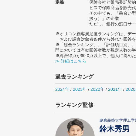
定義
保険会社と販売委託契約
ビスで保険商品を販売代
その中でも、「乗合い型
扱う）」の企業
ただし、銀行の窓口サー
※オリコン顧客満足度ランキングは、デー
および調査対象者条件から外れた回答を
※「総合ランキング」、「評価項目別」、
門においては有効回答者数が規定人数の半
※総合得点が60.0点以上で、他人に薦
≫ 詳細はこちら
過去ランキング
2024年
/
2023年
/
2022年
/
2021年
/
202
ランキング監修
慶應義塾大学理工学
鈴木秀男