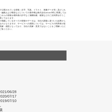
で公開されている情報（文字、写真、イラスト、画像データ等）及びこれ
・編集および構造などについての著作権は株式会社oricon MEに帰属してお
これらの情報を権利者の許可なく無断転載・複製などの二次利用を行うこ
禁じております。
で掲載しているすべての情報やデータは、当社の調査に基づいた結果から
ものとなりますが、サービスへの感想については、サービスの利用者が提
見解・感想となっており、当社の見解・意見ではないことをご理解いただ
ご覧ください。
021/06/28
020/07/17
019/07/10
し
歳