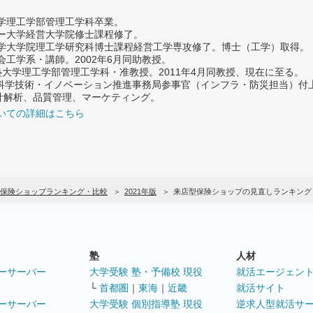
大学理工学部管理工学科卒業。
ター大学経営大学院修士課程修了。
大学大学院理工学研究科博士課程経営工学専攻修了。博士（工学）取得。
社会工学系・講師。2002年6月同助教授。
義塾大学理工学部管理工学科・准教授。2011年4月同教授、現在に至る。
府 科学技術・イノベーション推進事務局参事官（インフラ・防災担当）
計解析、品質管理、マーケティング。
いての詳細はこちら
保険ショップランキング・比較
2021年版
来店型保険ショップの見直しランキング
塾
人材
ーサーバー
大学受験 塾・予備校 現役
就活エージェン
└
首都圏
｜
東海
｜
近畿
就活サイト
ーサーバー
大学受験 個別指導塾 現役
逆求人型就活サ