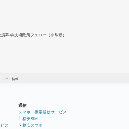
付上席科学技術政策フェロー（非常勤）
・口コミ情報
通信
ト
スマホ・携帯通信サービス
└
格安SIM
ービス
└
格安スマホ