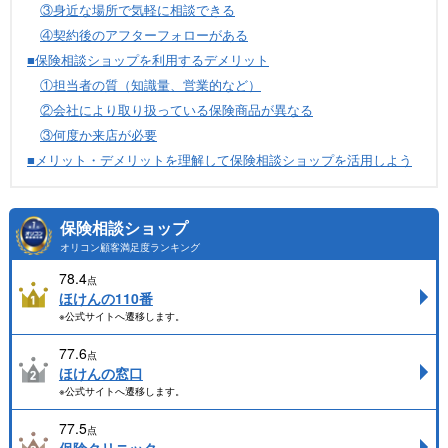
③身近な場所で気軽に相談できる
④契約後のアフターフォローがある
■保険相談ショップを利用するデメリット
①担当者の質（知識量、営業的など）
②会社により取り扱っている保険商品が異なる
③何度か来店が必要
■メリット・デメリットを理解して保険相談ショップを活用しよう
保険相談ショップ
オリコン顧客満足度ランキング
78.4
点
ほけんの110番
※公式サイトへ遷移します。
77.6
点
ほけんの窓口
※公式サイトへ遷移します。
77.5
点
保険クリニック