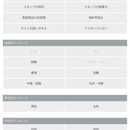
スタッフの対応
スタッフの提案力
取扱商品の充実度
契約手続き
サイトの使いやすさ
アフターフォロー
地域別ランキング
北海道
東北
関東
甲信越・北陸
東海
近畿
中国・四国
九州・沖縄
男女別ランキング
男性
女性
年代別ランキング
20代
30代