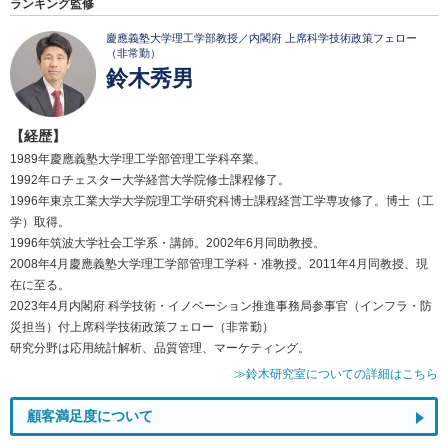
ランキング監修
慶應義塾大学理工学部教授／内閣府 上席科学技術政策フェロー
（非常勤）
鈴木秀男
【経歴】
1989年慶應義塾大学理工学部管理工学科卒業。
1992年ロチェスター大学経営大学院修士課程修了。
1996年東京工業大学大学院理工学研究科博士課程経営工学専攻修了。博士（工
学）取得。
1996年筑波大学社会工学系・講師。2002年6月同助教授。
2008年4月慶應義塾大学理工学部管理工学科・准教授。2011年4月同教授、現
在に至る。
2023年4月内閣府 科学技術・イノベーション推進事務局参事官（インフラ・防
災担当）付上席科学技術政策フェロー（非常勤）
研究分野は応用統計解析、品質管理、マーケティング。
≫鈴木研究室についての詳細はこちら
顧客満足度について