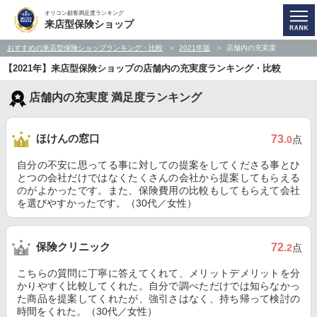
オリコン顧客満足度ランキング
来店型保険ショップ
おすすめの来店型保険ショップランキング・比較
2021年版
店舗内の充実度
【2021年】来店型保険ショップの店舗内の充実度ランキング・比較
店舗内の充実度 満足度ランキング
ほけんの窓口
73
.0
点
自分の不安に思ってる事に対しての提案をしてくださる事とひ
とつの会社だけではなくたくさんの会社から提案してもらえる
のがよかったです。また、保険費用の比較もしてもらえて会社
を選びやすかったです。（30代／女性）
保険クリニック
72
.2
点
こちらの質問に丁寧に答えてくれて、メリットデメリットを分
かりやすく比較してくれた。自分で調べただけでは知らなかっ
た商品を提案してくれたが、強引さはなく、持ち帰って検討の
時間をくれた。（30代／女性）