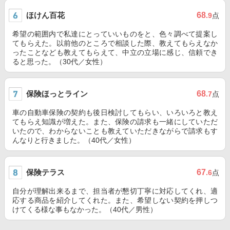
ほけん百花
68
.9
点
希望の範囲内で私達にとっていいものをと、色々調べて提案し
てもらえた。以前他のところで相談した際、教えてもらえなか
ったことなども教えてもらえて、中立の立場に感じ、信頼でき
ると思った。（30代／女性）
保険ほっとライン
68
.7
点
車の自動車保険の契約も後日検討してもらい、いろいろと教え
てもらえ知識が増えた。また、保険の請求も一緒にしていただ
いたので、わからないことも教えていただきながらで請求もす
んなりと行きました。（40代／女性）
保険テラス
67
.6
点
自分が理解出来るまで、担当者が懇切丁寧に対応してくれ、適
応する商品を紹介してくれた。また、希望しない契約を押しつ
けてくる様な事もなかった。（40代／男性）