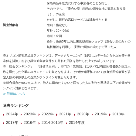
保険商品を販売代行する事業者のことを指し、
その中でも、「乗合い型（複数の保険会社の商品を取り扱
う）」の企業
ただし、銀行の窓口サービスは対象外とする
調査対象者
性別：指定なし
年齢：20～69歳
地域：全国
条件：過去5年以内に来店型保険ショップ（乗合い型のみ）の
無料相談を利用し、実際に保険の成約まで至った人
※オリコン顧客満足度ランキングは、データクリーニング（回収したデータから不正回答や異
常値を排除）および調査対象者条件から外れた回答を除外した上で作成しています。
※「総合ランキング」、「評価項目別」、部門の「業態別」においては有効回答者数が規定人
数を満たした企業のみランクイン対象となります。その他の部門においては有効回答者数が規
定人数の半数以上の企業がランクイン対象となります。
※総合得点が60.0点以上で、他人に薦めたくないと回答した人の割合が基準値以下の企業がラ
ンクイン対象となります。
≫ 詳細はこちら
過去ランキング
2024年
2023年
2022年
2021年
2020年
2019年
2018年
2017年
2016年
2014-2015年
2014年度