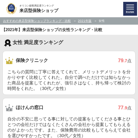
オリコン顧客満足度ランキング
来店型保険ショップ
おすすめの来店型保険ショップランキング・比較
2021年版
女性
【2021年】来店型保険ショップの女性ランキング・比較
女性 満足度ランキング
保険クリニック
79
.7
点
こちらの質問に丁寧に答えてくれて、メリットデメリットを分
かりやすく比較してくれた。自分で調べただけでは知らなかっ
た商品を提案してくれたが、強引さはなく、持ち帰って検討の
時間をくれた。（30代／女性）
ほけんの窓口
77
.9
点
自分の不安に思ってる事に対しての提案をしてくださる事とひ
とつの会社だけではなくたくさんの会社から提案してもらえる
のがよかったです。また、保険費用の比較もしてもらえて会社
を選びやすかったです。（30代／女性）